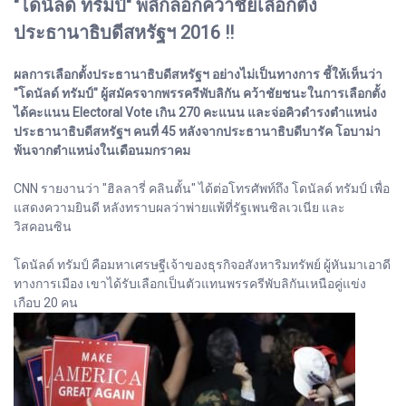
"โดนัลด์ ทรัมป์" พลิกล็อกคว้าชัยเลือกตั้ง
ประธานาธิบดีสหรัฐฯ 2016 !!
ผลการเลือกตั้งประธานาธิบดีสหรัฐฯ อย่างไม่เป็นทางการ ชี้ให้เห็นว่า
"โดนัลด์ ทรัมป์" ผู้สมัครจากพรรครีพับลิกัน คว้าชัยชนะในการเลือกตั้ง
ได้คะแนน Electoral Vote เกิน 270 คะแนน และจ่อคิวดำรงตำแหน่ง
ประธานาธิบดีสหรัฐฯ คนที่ 45 หลังจากประธานาธิบดีบารัค โอบาม่า
พ้นจากตำแหน่งในเดือนมกราคม
CNN รายงานว่า "ฮิลลารี่ คลินตั้น" ได้ต่อโทรศัพท์ถึง โดนัลด์ ทรัมป์ เพื่อ
แสดงความยินดี หลังทราบผลว่าพ่ายแพ้ที่รัฐเพนซิลเวเนีย และ
วิสคอนซิน
โดนัลด์ ทรัมป์ คือมหาเศรษฐีเจ้าของธุรกิจอสังหาริมทรัพย์ ผู้หันมาเอาดี
ทางการเมือง เขาได้รับเลือกเป็นตัวแทนพรรครีพับลิกันเหนือคู่แข่ง
เกือบ 20 คน