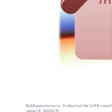
ชื่อนิติบุคคล/หน่วยงาน : ห้างหุ้นส่วนจำกัด ไอ.ที.ซี เรคคอร
รหัสสถานี : 06520270