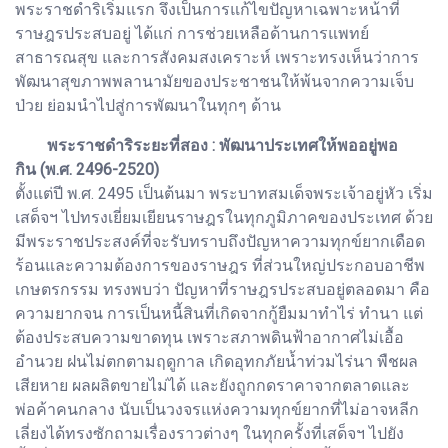
พระราชดำริเริ่มแรก จึงเป็นการแก้ไขปัญหาเฉพาะหน้าที่
ราษฎรประสบอยู่ ได้แก่ การช่วยเหลือด้านการแพทย์
สาธารณสุข และการสังคมสงเคราะห์ เพราะทรงเห็นว่าการ
พัฒนาสุขภาพพลานามัยของประชาชนให้พ้นจากความเจ็บ
ป่วย ย่อมนำไปสู่การพัฒนาในทุกๆ ด้าน
พระราชดำริระยะที่สอง : พัฒนาประเทศให้พออยู่พอ
กิน (พ.ศ. 2496-2520)
ตั้งแต่ปี พ.ศ. 2495 เป็นต้นมา พระบาทสมเด็จพระเจ้าอยู่หัว เริ่ม
เสด็จฯ ไปทรงเยี่ยมเยียนราษฎรในทุกภูมิภาคของประเทศ ด้วย
มีพระราชประสงค์ที่จะรับทราบถึงปัญหาความทุกข์ยากเดือด
ร้อนและความต้องการของราษฎร ที่ส่วนใหญ่ประกอบอาชีพ
เกษตรกรรม
ทรงพบว่า ปัญหาที่ราษฎรประสบอยู่ตลอดมา คือ
ความยากจน การเป็นหนี้สินที่เกิดจากกู้ยืมมาทำไร่ ทำนา แต่
ต้องประสบความขาดทุน เพราะสภาพดินฟ้าอากาศไม่เอื้อ
อำนวย ฝนไม่ตกตามฤดูกาล เกิดอุทกภัยน้ำท่วมไร่นา พืชผล
เสียหาย ผลผลิตขายไม่ได้ และยังถูกกดราคาจากตลาดและ
พ่อค้าคนกลาง นับเป็นวงจรแห่งความทุกข์ยากที่ไม่อาจหลีก
เลี่ยงได้ทรงซักถามเรื่องราวต่างๆ ในทุกครั้งที่เสด็จฯ ไปยัง