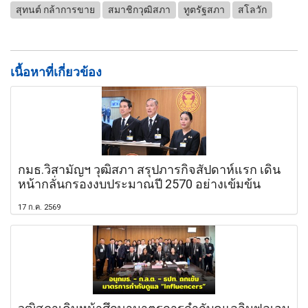
สุทนต์ กล้าการขาย
สมาชิกวุฒิสภา
ทูตรัฐสภา
สโลวัก
เนื้อหาที่เกี่ยวข้อง
กมธ.วิสามัญฯ วุฒิสภา สรุปภารกิจสัปดาห์แรก เดิน
หน้ากลั่นกรองงบประมาณปี 2570 อย่างเข้มข้น
17 ก.ค. 2569