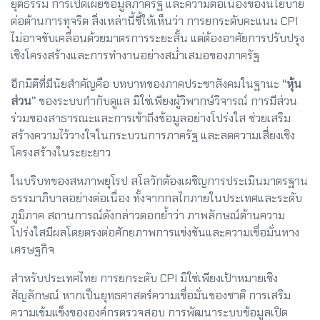
ยุติธรรม การเปิดเผยข้อมูลภาครัฐ และความต่อเนื่องของนโยบาย
ต่อต้านการทุจริต สิ่งเหล่านี้ชี้ให้เห็นว่า การยกระดับคะแนน CPI
ไม่อาจขับเคลื่อนด้วยมาตรการระยะสั้น แต่ต้องอาศัยการปรับปรุง
เชิงโครงสร้างและการทำงานอย่างสม่ำเสมอของภาครัฐ
อีกมิติที่มีนัยสำคัญคือ บทบาทของภาคประชาสังคมในฐานะ
“หุ้น
ส่วน”
ของระบบกำกับดูแล มิใช่เพียงผู้วิพากษ์วิจารณ์ การมีส่วน
ร่วมของสาธารณะและการเข้าถึงข้อมูลอย่างโปร่งใส ช่วยเสริม
สร้างความไว้วางใจในกระบวนการภาครัฐ และลดความเสี่ยงเชิง
โครงสร้างในระยะยาว
ในบริบทของสหภาพยุโรป สโลวักต้องเผชิญการประเมินมาตรฐาน
ธรรมาภิบาลอย่างต่อเนื่อง ทั้งจากกลไกภายในประเทศและระดับ
ภูมิภาค สถานการณ์ดังกล่าวตอกย้ำว่า ภาพลักษณ์ด้านความ
โปร่งใสมีผลโดยตรงต่อศักยภาพการแข่งขันและความเชื่อมั่นทาง
เศรษฐกิจ
สำหรับประเทศไทย การยกระดับ CPI มิใช่เพียงเป้าหมายเชิง
สัญลักษณ์ หากเป็นยุทธศาสตร์ความเชื่อมั่นของชาติ การเสริม
ความเข้มแข็งขององค์กรตรวจสอบ การพัฒนาระบบข้อมูลเปิด