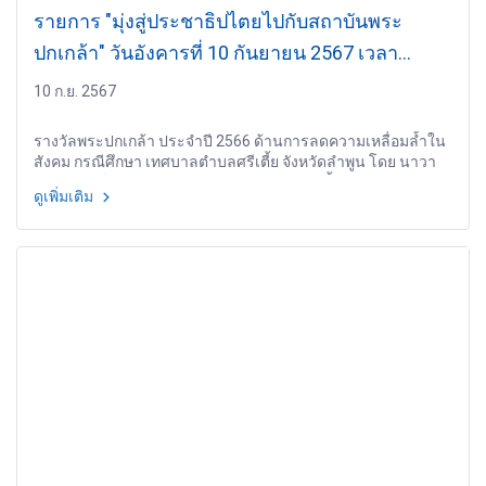
รายการ "มุ่งสู่ประชาธิปไตยไปกับสถาบันพระ
ปกเกล้า" วันอังคารที่ 10 กันยายน 2567 เวลา
20.10-21.00 น.
10 ก.ย. 2567
รางวัลพระปกเกล้า ประจำปี 2566 ด้านการลดความเหลื่อมล้ำใน
สังคม กรณีศึกษา เทศบาลตำบลศรีเตี้ย จังหวัดลำพูน โดย นาวา
เอกณัฐพงศ์ คชเสนี นายกเทศมนตรีตำบลศรีเตี้ย จังหวัดลำพูน
ดูเพิ่มเติม