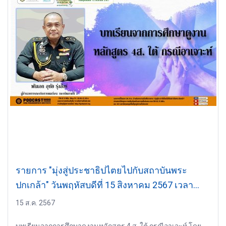
รายการ "มุ่งสู่ประชาธิปไตยไปกับสถาบันพระ
ปกเกล้า" วันพฤหัสบดีที่ 15 สิงหาคม 2567 เวลา
20.10-21.00 น.
15 ส.ค. 2567