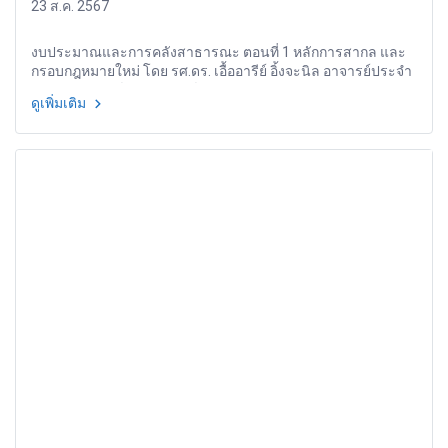
23 ส.ค. 2567
งบประมาณและการคลังสาธารณะ ตอนที่ 1 หลักการสากล และ
กรอบกฎหมายใหม่ โดย รศ.ดร. เอื้ออารีย์ อิ้งจะนิล อาจารย์ประจำ
คณะนิติศาสตร์ จุฬาลงกรณ์มหาวิทยาลัย
ดูเพิ่มเติม