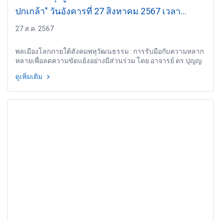
ปกเกล้า" วันอังคารที่ 27 สิงหาคม 2567 เวลา
20.10-21.00 น.
27 ส.ค. 2567
พลเมืองโลกภายใต้สังคมพหุวัฒนธรรม : การรับมือกับความหลาก
หลายเพื่อลดความขัดแย้งอย่างมีส่วนร่วม โดย อาจารย์ ดร.ปุญญ
วันต์ จิตประคอง อาจารย์ประจำหลักสูตรรัฐประศาสนศาสตร
ดูเพิ่มเติม
บัณฑิต สาขาวิชารัฐศาสตร์ คณะมนุษยศาสตร์และสังคมศาสตร์
มหาวิทยาลัยทักษิณ