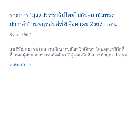
รายการ "มุ่งสู่ประชาธิปไตยไปกับสถาบันพระ
ปกเกล้า" วันพฤหัสบดีที่ 8 สิงหาคม 2567 เวลา
20.10-21.00 น.
8 ส.ค. 2567
สันติวัฒนธรรมในสถานศึกษากรณีอาชีวศึกษา โดย คุณทวีศักดิ์
คิ้วทอง ผู้อำนวยการเทคนิคมีนบุรี ผู้แทนนักศึกษาหลักสูตร 4 ส รุ่น
ที่ 14
ดูเพิ่มเติม