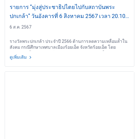
รายการ "มุ่งสู่ประชาธิปไตยไปกับสถาบันพระ
ปกเกล้า" วันอังคารที่ 6 สิงหาคม 2567 เวลา 20.10-
21.00 น.
6 ส.ค. 2567
รางวัลพระปกเกล้า ประจำปี 2566 ด้านการลดความเหลื่อมล้ำใน
สังคม กรณีศึกษาเทศบาลเมืองร้อยเอ็ด จังหวัดร้อยเอ็ด โดย
ดร.บรรจง โฆษิตจิรนันท์ นายกเทศมนตรีเมืองร้อยเอ็ด
ดูเพิ่มเติม