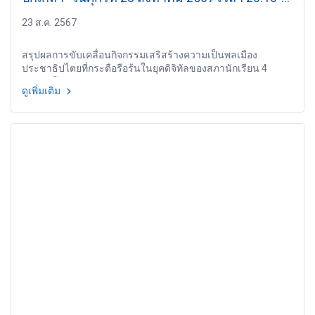
21.00 น.
23 ส.ค. 2567
สรุปผลการขับเคลื่อนกิจกรรมเสริสร้างความเป็นพลเมือง
ประชาธิปไตยที่กระตือรือร้นในยุคดิจิทัลของสภานักเรียน 4
จังหวัด โดย ดร.เลิศพร อุดมพงษ์ นักวิชาการผู้ชำนาญการ สำนัก
ดูเพิ่มเติม
วิจัยและพัฒนา สถาบันพระปกเกล้า