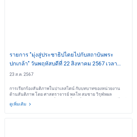
รายการ "มุ่งสู่ประชาธิปไตยไปกับสถาบันพระ
ปกเกล้า" วันพฤหัสบดีที่ 22 สิงหาคม 2567 เวลา
20.10-21.00 น.
23 ส.ค. 2567
การเรียกร้องสันติภาพในปาเลสไตน์ กับบทบาทของหน่วยงาน
ด้านสันติภาพ โดย ศาสตราจารย์ พลโท สมชาย วิรุฬหผล
ประธานองค์กรรณรงค์เพื่อความเป็นหนึ่งเดียวกับชาวปาเลสไตน์
ดูเพิ่มเติม
(PSCT)