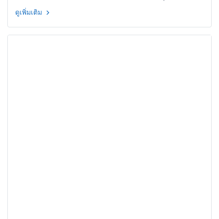
แสงสุวรรณ รองนายกเทศมนตรีเมืองเลย
ดูเพิ่มเติม