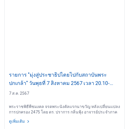
รายการ "มุ่งสู่ประชาธิปไตยไปกับสถาบันพระ
ปกเกล้า" วันพุธที่ 7 สิงหาคม 2567 เวลา 20.10-
21.00 น.
7 ส.ค. 2567
พระราชพิธีพืชมงคล จรดพระนังคัลแรกนาขวัญ หลังเปลี่ยนแปลง
การปกครอง 2475 โดย ดร. ปราการ กลิ่นฟุ้ง อาจารย์ประจำภาค
วิชาประวัติศาสตร์ คณะมนุษยศาสตร์ มหาวิทยาลัยรามคำแหง
ดูเพิ่มเติม