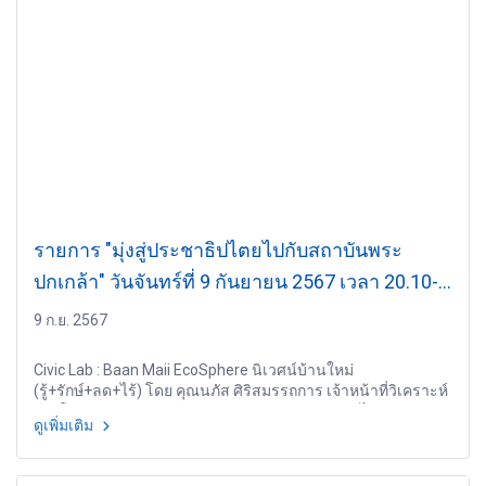
รายการ "มุ่งสู่ประชาธิปไตยไปกับสถาบันพระ
ปกเกล้า" วันจันทร์ที่ 9 กันยายน 2567 เวลา 20.10-
21.00 น.
9 ก.ย. 2567
Civic Lab : Baan Maii EcoSphere นิเวศน์บ้านใหม่
(รู้+รักษ์+ลด+ไร้) โดย คุณนภัส ศิริสมรรถการ เจ้าหน้าที่วิเคราะห์
อาวุโส ฝ่ายพัฒนาทรัพยากรบุคคล บริษัท ท่าอากาศไทย จำกัด
ดูเพิ่มเติม
(มหาชน) (AOT)