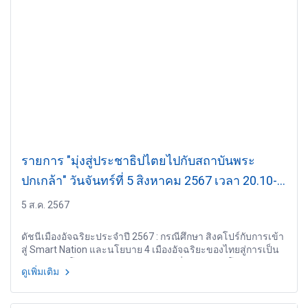
รายการ "มุ่งสู่ประชาธิปไตยไปกับสถาบันพระ
ปกเกล้า" วันจันทร์ที่ 5 สิงหาคม 2567 เวลา 20.10-
21.00 น.
5 ส.ค. 2567
ดัชนีเมืองอัจฉริยะประจำปี 2567 : กรณีศึกษา สิงคโปร์กับการเข้า
สู่ Smart Nation และนโยบาย 4 เมืองอัจฉริยะของไทยสู่การเป็น
Smart City โดย พ.ท. หญิง ดร. ปิยะนุช ปี่บัว สำนักนโยบายและ
ดูเพิ่มเติม
แผน กรมยุทธการทหาร กองบัญชาการกองทัพไทย