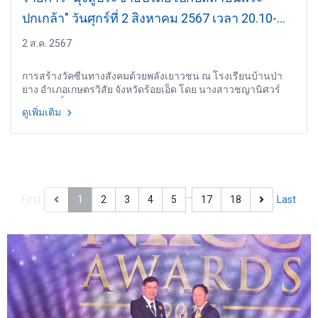
ปกเกล้า" วันศุกร์ที่ 2 สิงหาคม 2567 เวลา 20.10-
21.00 น.
2 ส.ค. 2567
การสร้างวัคซีนทางสังคมด้วยพลังเยาวชน ณ โรงเรียนบ้านป่า
ยาง อำเภอเกษตรวิสัย จังหวัดร้อยเอ็ด โดย นางสาวชญานิศวร์
เมธาสิทธิ์รวิกุล นักวิชาการ สำนักวิจัยและพัฒนา สถาบันพระ
ดูเพิ่มเติม
ปกเกล้า
…
First
1
2
3
4
5
17
18
Last