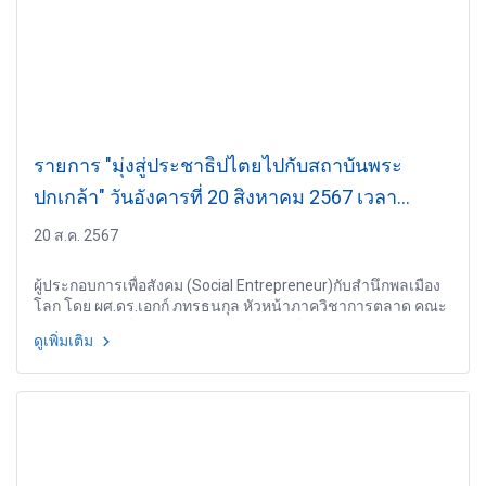
รายการ "มุ่งสู่ประชาธิปไตยไปกับสถาบันพระ
ปกเกล้า" วันอังคารที่ 20 สิงหาคม 2567 เวลา
20.10-21.00 น.
20 ส.ค. 2567
ผู้ประกอบการเพื่อสังคม (Social Entrepreneur)กับสำนึกพลเมือง
โลก โดย ผศ.ดร.เอกก์ ภทรธนกุล หัวหน้าภาควิชาการตลาด คณะ
พาณิชยศาสตร์และการบัญชี จุฬาลงกรณ์มหาวิทยาลัย
ดูเพิ่มเติม