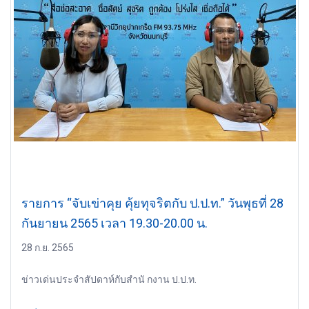
รายการ “จับเข่าคุย คุ้ยทุจริตกับ ป.ป.ท.” วันพุธที่ 28
กันยายน 2565 เวลา 19.30-20.00 น.
28 ก.ย. 2565
ข่าวเด่นประจำสัปดาห์กับสำนั กงาน ป.ป.ท.