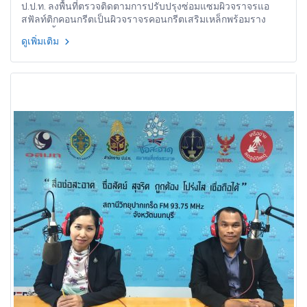
ป.ป.ท. ลงพื้นที่ตรวจติดตามการปรับปรุงซ่อมแซมผิวจราจรแอ
สฟัลท์ติกคอนกรีตเป็นผิวจราจรคอนกรีตเสริมเหล็กพร้อมราง
ระบายน้ำ อบจ.กาญจนบุรี
ดูเพิ่มเติม