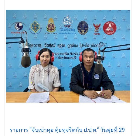
รายการ “จับเข่าคุย คุ้ยทุจริตกับ ป.ป.ท.” วันพุธที่ 29