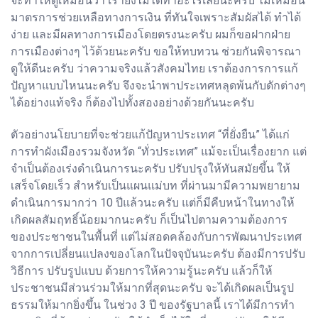
จะทำให้ดูเหมือนว่า เรายังไม่ได้ทำอะไรเลยนะครับ ไม่เหมือน
มาตรการช่วยเหลือทางการเงิน ที่ทันใจเพราะสัมผัสได้ ทำได้
ง่าย และมีผลทางการเมืองโดยตรงนะครับ ผมก็ขอฝากฝ่าย
การเมืองต่างๆ ไว้ด้วยนะครับ ขอให้ทบทวน ช่วยกันพิจารณา
ดูให้ดีนะครับ ว่าความจริงแล้วสังคมไทย เราต้องการการแก้
ปัญหาแบบไหนนะครับ จึงจะนำพาประเทศหลุดพ้นกับดักต่างๆ
ได้อย่างแท้จริง ก็ต้องไปทั้งสองอย่างด้วยกันนะครับ
ตัวอย่างนโยบายที่จะช่วยแก้ปัญหาประเทศ “ที่ยั่งยืน” ได้แก่
การทำผังเมืองรวมจังหวัด “ทั่วประเทศ” แม้จะเป็นเรื่องยาก แต่
จำเป็นต้องเร่งดำเนินการนะครับ ปรับปรุงให้ทันสมัยขึ้น ให้
เสร็จโดยเร็ว สำหรับเป็นแผนแม่บท ที่ผ่านมามีความพยายาม
ดำเนินการมากว่า 10 ปีแล้วนะครับ แต่ก็มีคืบหน้าในทางให้
เกิดผลสัมฤทธิ์น้อยมากนะครับ ก็เป็นไปตามความต้องการ
ของประชาชนในพื้นที่ แต่ไม่สอดคล้องกับการพัฒนาประเทศ
จากการเปลี่ยนแปลงของโลกในปัจจุบันนะครับ ต้องมีการปรับ
วิธีการ ปรับรูปแบบ ด้วยการให้ความรู้นะครับ แล้วก็ให้
ประชาชนมีส่วนร่วมให้มากที่สุดนะครับ จะได้เกิดผลเป็นรูป
ธรรมให้มากยิ่งขึ้น ในช่วง 3 ปี ของรัฐบาลนี้ เราได้มีการทำ