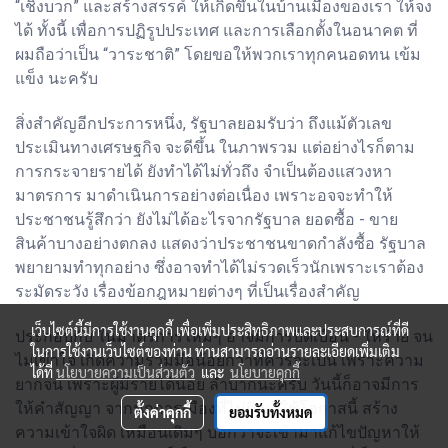
“เชิงบวก” และสร้างสรรค์ ให้เกิดขึ้นในบ้านเมืองของเรา ให้จง
ได้ ทั้งนี้ เพื่อการปฏิรูปประเทศ และการเลือกตั้งในอนาคต ที่
ผมถือว่าเป็น “วาระชาติ” โดยขอให้พวกเราทุกคนอดทน เข้ม
แข็ง นะครับ
สิ่งสำคัญอีกประการหนึ่ง, รัฐบาลยอมรับว่า ถึงแม้ตัวเลข
ประเมินทางเศรษฐกิจ จะดีขึ้น ในภาพรวม แต่อย่างไรก็ตาม
การกระจายรายได้ ยังทำได้ไม่ทั่วถึง จำเป็นต้องแสวงหา
มาตรการ มาดำเนินการอย่างต่อเนื่อง เพราะอจจะทำให้
ประชาชนรู้สึกว่า ยังไม่ได้อะไรจากรัฐบาล ยอดซื้อ - ขาย
สินค้าบางอย่างตกลง แสดงว่าประชาชนขาดกำลังซื้อ รัฐบาล
พยายามทำทุกอย่าง ซึ่งอาจทำได้ไม่รวดเร็วนักเพราะเราต้อง
ระมัดระวัง เรื่องข้อกฎหมายต่างๆ ที่เป็นเรื่องสำคัญ
เว็บไซต์นี้มีการใช้งานคุกกี้ เพื่อเพิ่มประสิทธิภาพและประสบการณ์ที่ดี
ประกอบกับ ในมาตรการใหม่ๆ อาจมีการบิดเบือน - ให้ร้าย จน
ในการใช้งานเว็บไซต์ของท่าน ท่านสามารถอ่านรายละเอียดเพิ่มเติม
ไม่เข้าใจ เกิดความร่วมมือน้อยกว่าที่ควรจะเป็น เพราะความ
ได้ที่
นโยบายความเป็นส่วนตัว
และ
นโยบายคุกกี้
ยากจน เพราะผู้มีรายได้น้อย ลำบากนะครับ วันนี้ก็อาจมีการ
ให้คำสัญญา จากนักการเมืองที่ไม่ดี มาใช้โอกาสนี้ สร้าง
ตั้งค่าคุกกี้
ยอมรับทั้งหมด
ความเข้าใจผิด เหมือนเดิมๆ บอกว่าจะเข้ามาแก้ไขปัญหาให้