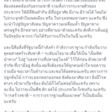
แล้ว ซึ่งจะช่วยให้สามารถกำหนดการขยายตัวของเมือง ที่จะ
ต้องสอดคล้องกับธรรมชาติ รวมทั้งการกระจายตัวของ
ประชากร ให้มีที่ดินทำกิน มีที่อยู่อาศัย มีงาน มีรายได้ โดยไม่
ไปกระจุกตัวในเขตเมือง หรือ ในกรุงเทพมหานคร นะครับ ซึ่ง
จะนำไปสู่ปัญหาสังคม ปัญหาความเหลื่อมล้ำ ปัญหาทาง
เศรษฐกิจ อีกหลายๆ อย่างที่ตามมาด้วยนะครับ ดังที่เราเห็นอยู่
ในปัจจุบัน หากเราไม่ได้รับการแก้ไขในวันนี้ นะครับ
และนี่คือสิ่งที่รัฐบาลนี้กำลังทำ กำลังวางราฐาน กำลังเริ่มวาง
ยุทธศาสตร์ระดับชาติ – ระดับนโยบาย เพื่อให้เป็น “เข็มทิศ
นำทาง” ไปสู่ “แสงสว่างที่ปลายอุโมงค์” ไว้ให้ก่อน ด้วยเวลาที่
จำกัด ที่เรามีอยู่ ดังนั้น ผมจึงต้องขอให้ทุกคนเข้าใจ ขอความ
ร่วมมือ ขอเวลาในทำงาน และขอให้อดทนนะครับ เพราะการ
ปลูกต้นไม้ กว่าจะออกดอกออกผล ยังต้องอาศัยเวลา ยิ่งมีโรค
ต่างๆ เข้ามาเกี่ยวข้อง ต้นไม้ก็โตไม่ค่อยได้นะครับ เพราะ
ฉะนั้น ไม่ว่าจะเป็นพืช ผัก ผลไม้ ประเภทใด ก็เช่นกัน นะครับ
“การสร้างชาติ – การวางรากฐานเพื่ออนาคต” ก็เป็นฉันนั้น
นะครับ