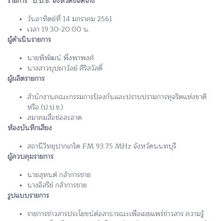
รายการ “ป.ป.ช. จังหวัดขจัดโกง”
วันอาทิตย์ที่ 14 มกราคม 2561
เวลา 19.30-20.00 น.
ผู้ดำเนินรายการ
นายพิพัฒน์ พึ่งพาพงศ์
นางสาวบุปผาวัลย์ ศิริสวัสดิ์
ผู้ผลิตรายการ
สำนักงานคณะกรรมการป้องกันและปราบปรามการทุจริตแห่งชาติ
หรือ (ป.ป.ช.)
สมาคมสื่อช่อสะอาด
ห้องบันทึกเสียง
สถานีวิทยุปากเกร็ด FM 93.75 MHz จังหวัดนนทบุรี
ผู้ควบคุมรายการ
นายสุทนต์ กล้าการขาย
นางอิสรีย์ กล้าการขาย
รูปแบบรายการ
รายการข่าวสารประโยชน์ต่อสาธารณะเพื่อเผยแพร่ข่าวสาร ความรู้