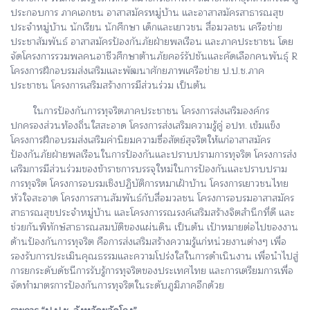
ประกอบการ ภาคเอกชน อาสาสมัครหมู่บ้าน และอาสาสมัครสาธารณสุข
ประจำหมู่บ้าน นักเรียน นักศึกษา เด็กและเยาวชน สื่อมวลชน เครือข่าย
ประชาสัมพันธ์ อาสาสมัครป้องกันภัยฝ่ายพลเรือน และภาคประชาชน โดย
จัดโครงการรวมพลคนอาชีวศึกษาต้านภัยคอร์รัปชันและคัดเลือกคนพันธุ์ R
โครงการฝึกอบรมส่งเสริมและพัฒนาศักยภาพเครือข่าย ป.ป.ช.ภาค
ประชาชน โครงการเสริมสร้างการมีส่วนร่วม เป็นต้น
ในการป้องกันการทุจริตภาคประชาชน โครงการส่งเสริมองค์กร
ปกครองส่วนท้องถิ่นใสสะอาด โครงการส่งเสริมความรู้คู่ อปท. เข้มแข็ง
โครงการฝึกอบรมส่งเสริมค่านิยมความซื่อสัตย์สุจริตให้แก่อาสาสมัคร
ป้องกันภัยฝ่ายพลเรือนในการป้องกันและปราบปรามการทุจริต โครงการส่ง
เสริมการมีส่วนร่วมของข้าราชการบรรจุใหม่ในการป้องกันและปราบปราม
การทุจริต โครงการอบรมเชิงปฏิบัติการหมาเฝ้าบ้าน โครงการเยาวชนไทย
หัวใจสะอาด โครงการสานสัมพันธ์กับสื่อมวลชน โครงการอบรมอาสาสมัคร
สาธารณสุขประจำหมู่บ้าน และโครงการรณรงค์เสริมสร้างจิตสำนึกที่ดี และ
ช่วยกันพิทักษ์สาธารณสมบัติของแผ่นดิน เป็นต้น เป้าหมายต่อไปของงาน
ด้านป้องกันการทุจริต คือการส่งเสริมสร้างความรู้แก่หน่วยงานต่างๆ เพื่อ
รองรับการประเมินคุณธรรมและความโปร่งใสในการดำเนินงาน เพื่อนำไปสู่
การยกระดับดัชนีการรับรู้การทุจริตของประเทศไทย และการเตรียมการเพื่อ
จัดทำมาตรการป้องกันการทุจริตในระดับภูมิภาคอีกด้วย