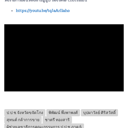
ฟังรายการย้อนหลังผ่านยูทูป ช่องวีดีโอ chorsaard
https://youtu.be/tqJaArIlaho
ป.ป.ช.จังหวัดขจัดโกง
พิพัฒน์ พึ่งพาพงศ์
บุปผาวัลย์ ศิริสวัสดิ์
สุทนต์ กล้าการขาย
ชาตรี ทองสาริ
ผู้ช่วยเลขาธิการคณะกรรมการ ป.ป.ช.ภาค 6