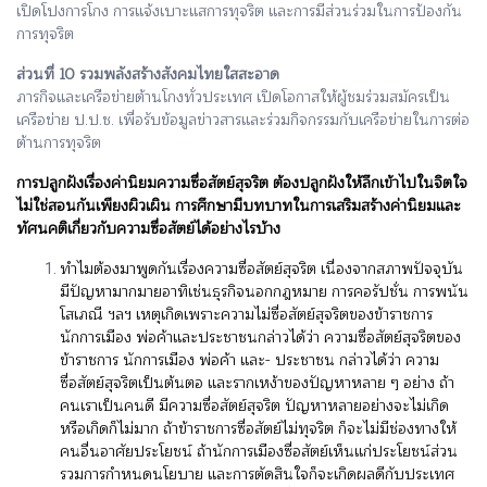
เปิดโปงการโกง การแจ้งเบาะแสการทุจริต และการมีส่วนร่วมในการป้องกัน
การทุจริต
ส่วนที่ 10 รวมพลังสร้างสังคมไทยใสสะอาด
ภารกิจและเครือข่ายต้านโกงทั่วประเทศ เปิดโอกาสให้ผู้ชมร่วมสมัครเป็น
เครือข่าย ป.ป.ช. เพื่อรับข้อมูลข่าวสารและร่วมกิจกรรมกับเครือข่ายในการต่อ
ต้านการทุจริต
การปลูกฝังเรื่องค่านิยมความซื่อสัตย์สุจริต ต้องปลูกฝังให้ลึกเข้าไปในจิตใจ
ไม่ใช่สอนกันเพียงผิวเผิน การศึกษามีบทบาทในการเสริมสร้างค่านิยมและ
ทัศนคติเกี่ยวกับความซื่อสัตย์ได้อย่างไรบ้าง
ทำไมต้องมาพูดกันเรื่องความซื่อสัตย์สุจริต เนื่องจากสภาพปัจจุบัน
มีปัญหามากมายอาทิเช่นธุรกิจนอกกฎหมาย การคอรัปชั่น การพนัน
โสเภณี ฯลฯ เหตุเกิดเพราะความไม่ซื่อสัตย์สุจริตของข้าราชการ
นักการเมือง พ่อค้าและประชาชนกล่าวได้ว่า ความซื่อสัตย์สุจริตของ
ข้าราชการ นักการเมือง พ่อค้า และ- ประชาชน กล่าวได้ว่า ความ
ซื่อสัตย์สุจริตเป็นต้นตอ และรากเหง้าของปัญหาหลาย ๆ อย่าง ถ้า
คนเราเป็นคนดี มีความซื่อสัตย์สุจริต ปัญหาหลายอย่างจะไม่เกิด
หรือเกิดก็ไม่มาก ถ้าข้าราชการซื่อสัตย์ไม่ทุจริต ก็จะไม่มีช่องทางให้
คนอื่นอาศัยประโยชน์ ถ้านักการเมืองซื่อสัตย์เห็นแก่ประโยชน์ส่วน
รวมการกำหนดนโยบาย และการตัดสินใจก็จะเกิดผลดีกับประเทศ