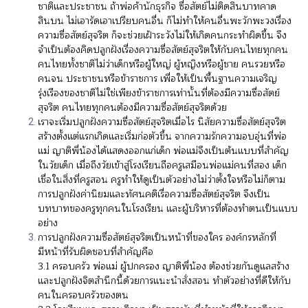
ชาติและประชาชน ถ้าพ่อค้านักธุรกิจ ซื่อสัตย์ไม่ติดสินบาทคาด
สินบน ไม่เอารัดเอาเปรียบคนอื่น ก็ไม่ทำให้คนอื่นพะวักพะวงเรื่อง
ความซื่อสัตย์สุจริต ก็จะช่วยเฝ้าระวังไม่ให้เกิดคนกระทำผิดขึ้น จึง
จำเป็นต้องคิดปลูกฝังเรื่องความซื่อสัตย์สุจริตให้กับคนไทยทุกคน
คนไทยทั้งชาติไม่ว่าเด็กหรือผู้ใหญ่ ผู้หญิงหรือผู้ชาย คนรวยหรือ
คนจน ประชาชนหรือข้าราชการ เพื่อให้เป็นพื้นฐานความเจริญ
รุ่งเรืองของชาติไม่ใช่เพียงข้าราชการเท่านั้นที่ต้องมีความซื่อสัตย์
สุจริต คนไทยทุกคนต้องมีความซื่อสัตย์สุจริตด้วย
เราจะเริ่มปลูกฝังความซื่อสัตย์สุจริตเมื่อไร นิสัยความซื่อสัตย์สุจริต
สร้างตั้งแต่แรกเกิดและเริ่มก่อตัวขึ้น จากความรักความอบอุ่นที่พ่อ
แม่ ญาติพี่น้องได้แสดงออกแก่เด็ก พ่อแม่จึงเป็นต้นแบบที่สำคัญ
ในวัยเด็ก เมื่อถึงวัยเข้าสู่โรงเรียนถือครูเสมือนพ่อแม่คนที่สอง เด็ก
เชื่อในสิ่งที่ครูสอน ครูทำให้ดูเป็นตัวอย่างไม่ว่าตั้งใจหรือไม่ก็ตาม
การปลูกฝังค่านิยมและทัศนคติเรื่อความซื่อสัตย์สุจริต จึงเป็น
บทบาทของครูทุกคนในโรงเรียน และผู้บริหารที่ต้องทำตนเป็นแบบ
อย่าง
การปลูกฝังความซื่อสัตย์สุจริตเป็นหน้าที่ของใคร องค์กรหลักที่
มีหน้าที่รับผิดชอบที่สำคัญคือ
3.1 ครอบครัว พ่อแม่ ผู้ปกครอง ญาติพี่น้อง ต้องช่วยกันดูแลสร้าง
และปลูกฝังจิตสำนึกนี้ด้วยการแนะนำสั่งสอน ทำตัวอย่างที่ดีให้กับ
คนในครอบครัวของตน