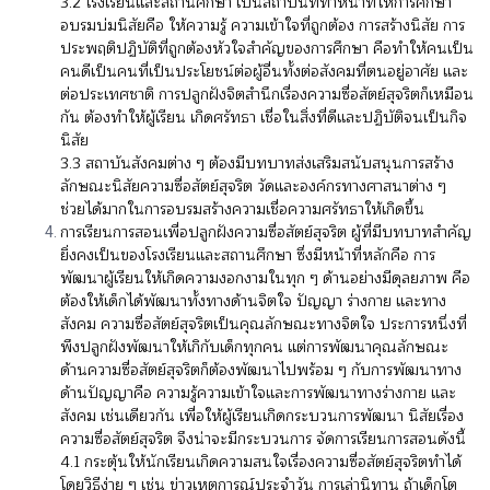
3.2 โรงเรียนและสถานศึกษา เป็นสถาบันที่ทำหน้าที่ให้การศึกษา
อบรมบ่มนิสัยคือ ให้ความรู้ ความเข้าใจที่ถูกต้อง การสร้างนิสัย การ
ประพฤติปฏิบัติที่ถูกต้องหัวใจสำคัญของการศึกษา คือทำให้คนเป็น
คนดีเป็นคนที่เป็นประโยชน์ต่อผู้อื่นทั้งต่อสังคมที่ตนอยู่อาศัย และ
ต่อประเทศชาติ การปลูกฝังจิตสำนึกเรื่องความซื่อสัตย์สุจริตก็เหมือน
กัน ต้องทำให้ผู้เรียน เกิดศรัทธา เชื่อในสิ่งที่ดีและปฏิบัติจนเป็นกิจ
นิสัย
3.3 สถาบันสังคมต่าง ๆ ต้องมีบทบาทส่งเสริมสนับสนุนการสร้าง
ลักษณะนิสัยความซื่อสัตย์สุจริต วัดและองค์กรทางศาสนาต่าง ๆ
ช่วยได้มากในการอบรมสร้างความเชื่อความศรัทธาให้เกิดขึ้น
การเรียนการสอนเพื่อปลูกฝังความซื่อสัตย์สุจริต ผู้ที่มีบทบาทสำคัญ
ยิ่งคงเป็นของโรงเรียนและสถานศึกษา ซึ่งมีหน้าที่หลักคือ การ
พัฒนาผู้เรียนให้เกิดความงอกงามในทุก ๆ ด้านอย่างมีดุลยภาพ คือ
ต้องให้เด็กได้พัฒนาทั้งทางด้านจิตใจ ปัญญา ร่างกาย และทาง
สังคม ความซื่อสัตย์สุจริตเป็นคุณลักษณะทางจิตใจ ประการหนึ่งที่
พึงปลูกฝังพัฒนาให้เกิกับเด็กทุกคน แต่การพัฒนาคุณลักษณะ
ด้านความซื่อสัตย์สุจริตก็ต้องพัฒนาไปพร้อม ๆ กับการพัฒนาทาง
ด้านปัญญาคือ ความรู้ความเข้าใจและการพัฒนาทางร่างกาย และ
สังคม เช่นเดียวกัน เพื่อให้ผู้เรียนเกิดกระบวนการพัฒนา นิสัยเรื่อง
ความซื่อสัตย์สุจริต จึงน่าจะมีกระบวนการ จัดการเรียนการสอนดังนี้
4.1 กระตุ้นให้นักเรียนเกิดความสนใจเรื่องความซื่อสัตย์สุจริตทำได้
โดยวิธีง่าย ๆ เช่น ข่าวเหตุการณ์ประจำวัน การเล่านิทาน ถ้าเด็กโต