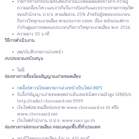
รายการข่าวสารประโยชน์ต่อสาธารณะเพื่อเผยแพร่ข่าวสาร ความรู้
ความเคลื่อนไหว และภารกิจในการป้องกันและปราบปรามการทุจริต
ของสำนักงาน ป.ป.ช. ตามสัดส่วน 25% สำหรับผู้ทดลองประกอบ
กิจการวิทยุกระจายเสียง ตามประกาศ กสทช. เรื่อง หลักเกณฑ์การ
กำกับดูแลการทดลองประกอบกิจการวิทยุกระจายเสียง พ.ศ. 2556
ความยาว 30 นาที
วิธีการดำเนินงาน
สด/บันทึกรายการล่วงหน้า
งบประมาณสนับสนุน
ไม่มี
ช่องทางการเชื่อมโยงสัญญาณถ่ายทอดเสียง
กดลิ้งก์ดาวน์โหลดรายการล่วงหน้าเป็นไฟล์.MP3
รับลิ้งก์สัญญานถ่ายทอดสดผ่านอินเทอร์เน็ตความเร็วสูง 128Kb/s
http://radio1.chorsaard.net:9999
เว็บไซต์สมาคมสื่อช่อสะอาด www.chorsaard.or.th หรือ
www.chorsaard.net
เว็บไซต์สำนักงาน ป.ป.ช. www.nacc.go.th
ช่องทางการส่งกระจายเสียง ครอบคลุมพื้นที่ทั่วประเทศ
สถานีวิทยุกระจายเสียง จำนวน 421 สถานี