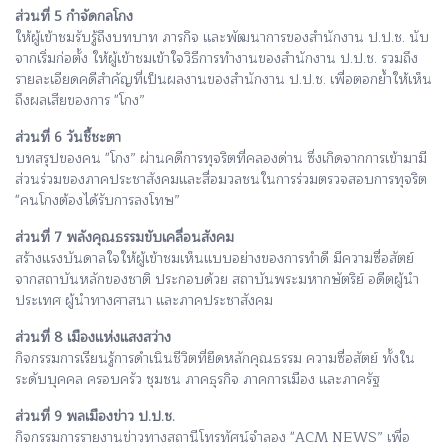
ส่วนที่ 5 กำจัดกลโกง
ให้ผู้เข้าชมรับรู้ถึงบทบาท ภารกิจ และพัฒนาการของสำนักงาน ป.ป.ช. นับ
จากเริ่มก่อตั้ง ให้ผู้เข้าชมเข้าใจวิธีการทำงานของสำนักงาน ป.ป.ช. รวมถึง
รายละเอียดคดีสำคัญที่เป็นผลงานของสำนัก
งาน ป.ป.ช. เพื่อตอกย้ำให้เห็น
ถึงผลเสียของการ "โกง”
ส่วนที่ 6 วันชี้ชะตา
บทสรุปของคน "โกง” ผ่านคดีการทุจริตที่คลองด่าน ซึ่งเกิดจากการเข้ามามี
ส่วนร่วมของภาคประชาสังคมและสื่อมวลชนในการร่วมตรวจสอบการทุจริต
"คนโกงต้องได้รับการลงโทษ”
ส่วนที่ 7 พลังคุณธรรมขับเคลื่อนสังคม
สร้างแรงบันดาลใจให้ผู้เข้าชมเห็นแบบอย่างของการทำดี มีความซื่อสัตย์
จากสถาบันหลักของชาติ ประกอบด้วย สถาบันพระมหากษัตริย์ อดีตผู้นำ
ประเทศ ผู้นำทางศาสนา และภาคประชาสังคม
ส่วนที่ 8 เมืองแห่งแสงสว่าง
กิจกรรมการเรียนรู้การดำเนินชีวิตที่ยึดหลักคุณธรรม ความซื่อสัตย์ ทั้งใน
ระดับบุคคล ครอบครัว ชุมชน ภาคธุรกิจ ภาคการเมือง และภาครัฐ
ส่วนที่ 9 พลเมืองข่าว ป.ป.ช.
กิจกรรมการรายงานข่าวทางสถานีโทรทัศน์จำลอง "ACM NEWS” เพื่อ