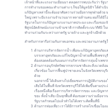
เจ้าหน้าที่และแรงงานเมียนมา ตลอดการพบปะกันว่า รัฐบ
การทำงานของคณะทำงานต่าง ๆ ก็ขอให้มูลนิธิฯ ได้ดำเนิน
แก้ปัญหาเหล่านี้จะต้องอาศัยความร่วมมือจากทุกฝ่ายด้
ใหญ่ เพราะมีแรงงานจำนวนมาก หลายล้านคน ผมก็ได้มีโอกาสพ
รัฐบาลในการแก้ปัญหาแรงงานภาคประมง และเรื่องของ IUU 
พิสูจน์อัตลักษณ์แรงงานข้ามชาติ การติดตั้งระบบ VMS ใ
ทำงานร่วมกันระหว่างภาครัฐ นายจ้าง และลูกจ้างอีกด้วย
สำหรับการหารือร่วมกับภาคเอกชน และหน่วยงานภาครัฐในพื้น
ด้านการบริหารจัดการน้ำ เพื่อจะแก้ปัญหาอุทกภั
บรรเทาอุทกภัยและแก้ไขปัญหาน้ำท่วมพื้นที่เพชรบุรี
ต้องสอดคล้องกับแผนการบริหารจัดการลุ่มน้ำเพชรบุรี
ด้านการอนุรักษ์ทรัพยากรธรรมชาติและสิ่งแวดล้อ
เกี่ยวข้อง ในการฟื้นฟูป่าชายเลนในจังหวัดเพชรบุร
ด้วย
นอกจากนี้ ได้เดินทางไปเยี่ยมชมการปฏิบัติงานของ
เสียได้ในพื้นที่ จังหวัดเพชรบุรีให้ได้เพิ่มขึ้นตามป
เรื่องหนึ่งคือเรื่องการบริหารจัดการขยะ และปัญหากา
ขยะ ทั้งน้ำเสีย เป็นทุกพื้นที่ ต้องขอความร่วมมือจ
รัฐบาลกำหนดไปแล้วทำไม่ได้เพราะติดพื้นที่นี่
ด้านการท่องเที่ยว เราได้มีการสร้างกลไกเชื่อมโยงแห