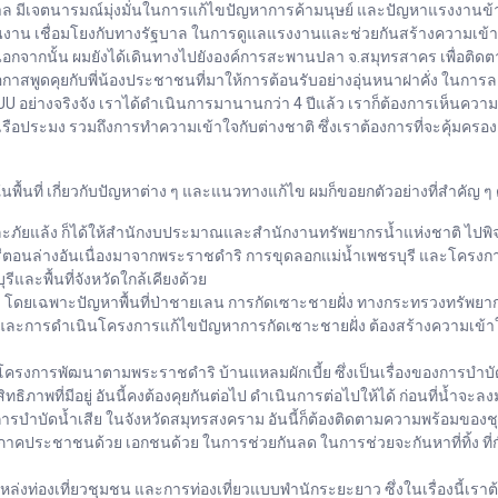
าล มีเจตนารมณ์มุ่งมั่นในการแก้ไขปัญหาการค้ามนุษย์ และปัญหาแรงงานข้
งาน เชื่อมโยงกับทางรัฐบาล ในการดูแลแรงงานและช่วยกันสร้างความเข้าใจ
วย นอกจากนั้น ผมยังได้เดินทางไปยังองค์การสะพานปลา จ.สมุทรสาคร เพื่อ
ูดคุยกับพี่น้องประชาชนที่มาให้การต้อนรับอย่างอุ่นหนาฝาคั่ง ในการลงพื้
อย่างจริงจัง เราได้ดำเนินการมานานกว่า 4 ปีแล้ว เราก็ต้องการเห็นความ
นเรือประมง รวมถึงการทำความเข้าใจกับต่างชาติ ซึ่งเราต้องการที่จะคุ้ม
ที่ เกี่ยวกับปัญหาต่าง ๆ และแนวทางแก้ไข ผมก็ขอยกตัวอย่างที่สำคัญ ๆ ดั
ยและภัยแล้ง ก็ได้ให้สำนักงบประมาณและสำนักงานทรัพยากรน้ำแห่งชาติ 
ตอนล่างอันเนื่องมาจากพระราชดำริ การขุดลอกแม่น้ำเพชรบุรี และโครงการก่อส
และพื้นที่จังหวัดใกล้เคียงด้วย
ม โดยเฉพาะปัญหาพื้นที่ป่าชายเลน การกัดเซาะชายฝั่ง ทางกระทรวงทรัพยา
ีและการดำเนินโครงการแก้ไขปัญหาการกัดเซาะชายฝั่ง ต้องสร้างความเข้าใจ ส
โครงการพัฒนาตามพระราชดำริ บ้านแหลมผักเบี้ย ซึ่งเป็นเรื่องของการบำบัด
ระสิทธิภาพที่มีอยู่ อันนี้คงต้องคุยกันต่อไป ดำเนินการต่อไปให้ได้ ก่อนที่น้ำจ
รบำบัดน้ำเสีย ในจังหวัดสมุทรสงคราม อันนี้ก็ต้องติดตามความพร้อมของชุมชน 
ากภาคประชาชนด้วย เอกชนด้วย ในการช่วยกันลด ในการช่วยจะกันหาที่ทิ้ง ที่กำ
ล่งท่องเที่ยวชุมชน และการท่องเที่ยวแบบพำนักระยะยาว ซึ่งในเรื่องนี้เราต้อ