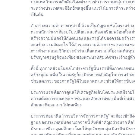
ประเทศ ในการผลักดันเรื่องต่าง ๆ เช่น การรวมกลุ่มประ
ระหว่างประเทศจะมีอิทธิพลสูงขึ้น แนวโน้มการค้าระหว่าง
เป็นต้น
ตัวอย่างความท้าทายเหล่านี้ ล้วนเป็นปัญหาเชิงโครงสร้าง 
ตระหนัก ว่าเราต้องปรับเปลี่ยน และต้องเตรียมพร้อมตั้งแต่
สร้างความมั่นคงให้กับตนเอง และรายได้ของครอบครัว เราต้
จะสร้าง จะผลิตอะไร ให้สำรวจความต้องการของตลาด ของผ
การทำงานและชีวิตประจำวัน เพื่อลดความเสี่ยง ลดต้นทุน สิ
ปรัชญาเศรษฐกิจพอเพียง ของพระบาทสมเด็จพระเจ้าอยู่หัว
ทั้งนี้ ทุกภาคส่วนในกลไกประชารัฐนั้น เรามีทั้งภาคเอก
สร้างมูลค่าเพิ่ม ในภาครัฐก็จะมีบทบาทสำคัญในการสร้า
ช่วยลดภาระของภาครัฐได้ในอนาคต และช่วยให้การขับเคลื่อ
ประการแรก คือการดูแลให้เศรษฐกิจเติบโตประเทศมีรายได้ 
ความต้องการของประชาชน และศักยภาพของพื้นที่เป็นตัวตั้ง 
ลักษณะที่มอมเมา ไม่พอเพียง
ประการต่อมาคือ “การบริหารจัดการภาครัฐ” จะต้องเข้าถึงง่
ฐานของประเทศมั่นคง นอกจากนี้ สิ่งที่สำคัญอย่างมาก คือ
มัธยม อาชีวะ อุดมศึกษา โดยให้ทุกวัย ทุกกลุ่ม มีอาชีพ ม
และการพัฒนาทักษะที่เหมาะสมกับแต่ละคนแล้ว ยังควรจะสน