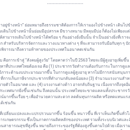
-------------------------
าอยู่ข้างหน้า” ย่อมหมายถึงธรรมชาติต้องการให้เรามองไปข้างหน้า เดินไปข้
ปข้างหน้านั้นย่อมมีอุปสรรค มีขวางหนาม มีหลุมมีบ่อ ก็ต้องไม่เพียงแต่ใ
มารถเดินไปข้างหน้าได้พร้อม ๆ กันอย่างยั่งยืนนั้น จำเป็นอย่างยิ่งที่
ก สำหรับบริหารจัดการและวางแนวทางต่าง ๆ ที่จะสามารถรับมือกับทุก ๆ ปั
้มีการพิจารณาถึงความท้าทายของประเทศในอนาคตเช่นกัน
ือการเข้าสู่ “สังคมผู้สูงวัย” โดยคาดว่าในปี 2563 ไทยจะมีผู้สูงอายุเพิ่มขึ
าที่ประเทศไทยต้องเจอ คือ (1) ประชากรวัยทำงานต้องรับภาระในการดูแลผู้
ะด้านงบประมาณมากขึ้น ในการดูแลผู้สูงอายุ หากไม่มีการสนับสนุนการออม
ที่การเก็บภาษีจากประชากรที่ทำงานกลับลดน้อยลง (3) จำนวนแรงงานสำหร
ายตัวในอนาคต และ (4) แรงงานต่างด้าว อาจกลับถิ่นฐาน เนื่องจากถึงจุดอิ่มต
บประเทศมากยิ่งขึ้นเช่นกัน ถึงตอนนั้น ประเทศไทยจะขาดแคลนทั้งประชาก
์มากขึ้นเรื่อย ๆ เพื่ออำนวยความสะดวก ลดต้นทุนการผลิต หรือทดแทนแรงง
ด้เช่นกัน
ลี่ยนแปลงและแปรปรวนมากขึ้น ร้อนขึ้น หนาวขึ้น ที่เราเห็นเกิดขึ้นทั่วโล
สิน การเกษตรกรรม ซึ่งเป็นภาคการผลิตหลักของประเทศ รวมทั้งระบบนิเวศแ
่ายด้านสาธารณสุขที่สูงขึ้น หมายถึงภาระของรัฐที่ต้องสูงขึ้นตามไปด้วย เมื