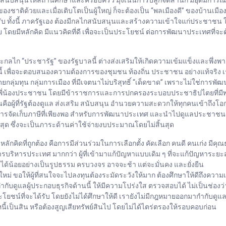
าติด้วยและเมื่อเติบโตเป็นผู้ใหญ่ ก็จะต้องเป็น “พลเมืองดี” ของบ้านเมือง รู้
บ ทั้งนี้ ภาครัฐเอง ต้องมีกลไกสนับสนุนและสร้างความเข้าใจแก่ประชาชน ใน
าย โดยมีหลักคิด มีแนวคิดที่ดี เพื่อจะเป็นประโยชน์ ต่อการพัฒนาประเทศที่
 และกลไก “ประชารัฐ” ของรัฐบาลนี้ ต่างส่งเสริมให้เกิดความเข้มแข็งและพึ
ี้ เพื่อจะตอบสนองความต้องการของชุมชน ท้องถิ่น ประชาชน อย่างแท้จริง เร
ลุ่มทุน กลุ่มการเมือง ที่มีเจตนาไม่บริสุทธิ์ “เด็ดขาด” เพราะไม่ใช่การพัฒน
อพี่น้องประชาชน โดยมีข้าราชการและการปกครองระบอบประชาธิปไตยที่มีพระ
คือผู้ที่รัฐต้องดูแล ส่งเสริม สนับสนุน อำนวยความสะดวกให้ทุกคนเข้าถึงโอ
เกิดการจัดเก็บภาษีที่เพียงพอ สำหรับการพัฒนาประเทศ และนำไปดูแลประชา
ี่สุด ซึ่งจะเป็นภาระด้านค่าใช้จ่ายงบประมาณโดยไม่สิ้นสุด
กคิดที่ถูกต้อง คือการมีส่วนร่วมในการเลือกตั้ง คัดเลือก คนดี คนเก่ง มีคุณ
ารบริหารประเทศ มากกว่า ผู้ที่เข้ามาแก้ปัญหาแบบเดิม ๆ ที่จะแก้ปัญหาระยะส
ได้น้อยอย่างเป็นรูปธรรม ครบวงจร อาจจะช้า แต่จะมั่นคง และยั่งยืน
่องใหม่ ขอให้ผู้ที่สนใจจะไปลงทุนต้องระมัดระวังให้มาก ต้องศึกษาให้ดีถึงค
กำกับดูแลผู้ประกอบธุรกิจด้านนี้ ให้มีความโปร่งใส ตรวจสอบได้ ไม่เป็นช่
ประโยชน์ที่จะได้รับ โดยยังไม่ได้ศึกษาให้ดี เรายังไม่มีกฎหมายออกมากำกับดู
นี้เป็นสิน หรือต้องสูญเสียทรัพย์สินไป โดยไม่ได้ไตร่ตรองให้รอบคอบก่อน