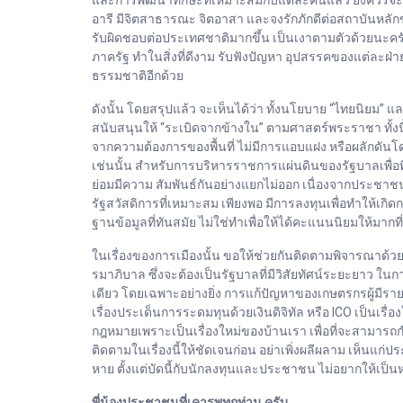
อารี มีจิตสาธารณะ จิตอาสา และจงรักภักดีต่อสถาบันหลักของช
รับผิดชอบต่อประเทศชาติมากขึ้น เป็นเงาตามตัวด้วยนะครั
ภาครัฐ ทำในสิ่งที่ดีงาม รับฟังปัญหา อุปสรรคของแต่ละฝ่
ธรรมชาติอีกด้วย
ดังนั้น โดยสรุปแล้ว จะเห็นได้ว่า ทั้งนโยบาย “ไทยนิยม”
สนับสนุนให้ “ระเบิดจากข้างใน” ตามศาสตร์พระราชา ทั้งน
จากความต้องการของพื้นที่ ไม่มีการแอบแฝง หรือผลักดันโดยก
เช่นนั้น สำหรับการบริหารราชการแผ่นดินของรัฐบาลเพื่
ย่อมมีความ สัมพันธ์กันอย่างแยกไม่ออก เนื่องจากประชาชน
รัฐสวัสดิการที่เหมาะสม เพียงพอ มีการลงทุนเพื่อทำให้
ฐานข้อมูลที่ทันสมัย ไม่ใช่ทำเพื่อให้ได้คะแนนนิยมให้มากท
ในเรื่องของการเมืองนั้น ขอให้ช่วยกันติดตามพิจารณาด้วยหลั
รมาภิบาล ซึ่งจะต้องเป็นรัฐบาลที่มีวิสัยทัศน์ระยะยาว ในก
เดียว โดยเฉพาะอย่างยิ่ง การแก้ปัญหาของเกษตรกรผู้มีราย
เรื่องประเด็นการระดมทุนด้วยเงินดิจิทัล หรือ ICO เป็นเรื
กฎหมายเพราะเป็นเรื่องใหม่ของบ้านเรา เพื่อที่จะสามารถ
ติดตามในเรื่องนี้ให้ชัดเจนก่อน อย่าเพิ่งผลีผลาม เห็นแก่
หาย ตั้งแต่บัดนี้กับนักลงทุนและประชาชน ไม่อยากให้เป็นห
พี่น้องประชาชนที่เคารพทุกท่าน ครับ