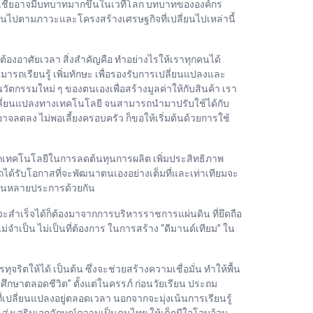
นเอเชียอาจมีบทบาทมากขึ้นในเวทีโลก บทบาทขององค์กร
่ยนไปตามภาวะและโครงสร้างเศรษฐกิจที่เปลี่ยนไปเหล่านี้
ะต้องอาศัยเวลา สิ่งสำคัญคือ ทำอย่างไรให้เราทุกคนได้
มารถเรียนรู้ เพิ่มทักษะ เพื่อรองรับการเปลี่ยนแปลงและ
ัตกรรมใหม่ ๆ ของตนเองเพื่อสร้างมูลค่าให้กับสินค้า เรา
ปลี่ยนแปลงทางเทคโนโลยี จนสามารถนำมาปรับใช้ได้กับ
าจลดลง ไม่พอเลี้ยงครอบครัว ก็ขอให้เริ่มต้นด้วยการใช้
จากเทคโนโลยีในการลดต้นทุนการผลิต เพิ่มประสิทธิภาพ
ด้รับโอกาสที่จะพัฒนาตนเองอย่างเต็มที่และเท่าเทียมจะ
ารในหลายประการด้วยกัน
ะสำเร็จได้ก็ต้องมาจากการบริหารราชการแผ่นดิน ที่ยึดถือ
จำเป็น ไม่เป็นที่ต้องการ ในการสร้าง “ดีมานด์เทียม” ใน
ิตให้ได้ เป็นต้น ซึ่งจะช่วยสร้างความเชื่อมั่น ทำให้พื้น
ศึกษาตลอดชีวิต” ตั้งแต่ในครรภ์ ก่อนวัยเรียน ประถม
ี่เปลี่ยนแปลงอยู่ตลอดเวลา นอกจากจะมุ่งเน้นการเรียนรู้
ส่งเสริมเอกลักษณ์ความเป็นคนไทย ให้เด็กมีใจโอบอ้อม