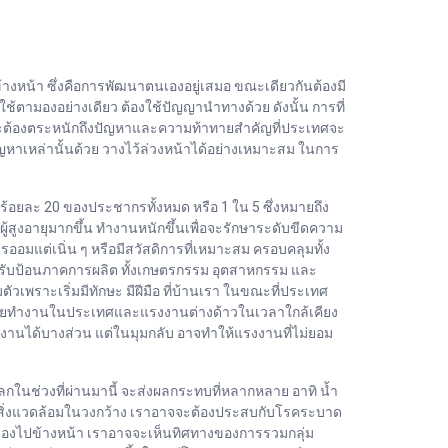
างหน้า ซึ่งคือการพัฒนาตนเองอยู่เสมอ ขณะเดียวกันต้องมี
ช้ตามองอย่างเดียว ต้องใช้ปัญญานำทางด้วย ดังนั้น การที่
เราจะต้องตระหนักถึงปัญหาและความท้าทายสำคัญที่ประเทศจะ
ญหาเหล่านั้นด้วย วางไว้ล่วงหน้าได้อย่างเหมาะสม ในการ
้น ร้อยละ 20 ของประชากรทั้งหมด หรือ 1 ใน 5 ซึ่งหมายถึง
สูงอายุมากขึ้น ทำงานหนักขึ้นเพื่อจะรักษาระดับขีดความ
แต่เนิ่น ๆ หรือมีสวัสดิการที่เหมาะสม ครอบคลุมทั้ง
ับป้อนภาคการผลิต ทั้งเกษตรกรรม อุตสาหกรรม และ
ัวเพราะเริ่มมีทักษะ มีฝีมือ ที่บ้านเรา ในขณะที่ประเทศ
รวัยทำงานในประเทศและแรงงานต่างด้าวในเวลาใกล้เคียง
านได้บางส่วน แต่ในมุมกลับ อาจทำให้แรงงานที่ไม่ยอม
กในช่วงที่ผ่านมานี้ จะส่งผลกระทบที่หลากหลาย อาทิ น้ำ
ละสิ่งแวดล้อมในวงกว้าง เราอาจจะต้องประสบกับโรคระบาด
่อเรามองไปข้างหน้า เราอาจจะเห็นทิศทางของการรวมกลุ่ม