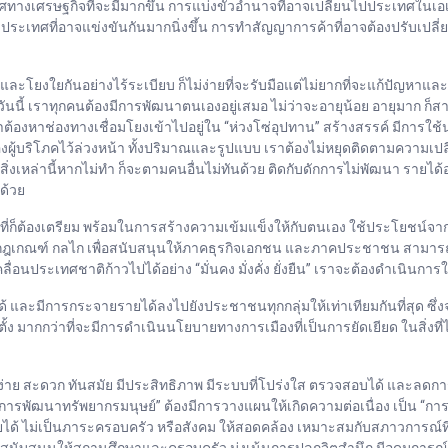
เทศทางเศรษฐกิจที่จะมีมากขึ้น การแบ่งขั้วอำนาจที่อาจเปลี่ยนไปประเทศใ
ประเทศที่อาจแข่งขันกันมากนิ่งขึ้น การทำสัญญาการค้าที่อาจต้องปรับเปลี
และโยงใยกันอย่างไร้ระเบียบ ก็ไม่ง่ายที่จะรับมือแต่ไม่ยากที่จะแก้ปัญหาแล
วันนี้ เราทุกคนต้องมีการพัฒนาตนเองอยู่เสมอ ไม่ว่าจะอายุน้อย อายุมาก ก็สา
องหาช่องทางเชื่อมโยงเข้าไปอยู่ใน “ห่วงโซ่อุปทาน” สร้างสรรค์ มีการใช้นว
ู้บริโภคไว้ล่วงหน้า ทั้งปริมาณและรูปแบบ เราต้องไม่หยุดติดตามความเ
่งเหล่านี้หากไม่ทำ ก็จะตามคนอื่นไม่ทันด้วย ติดกับดักการไม่พัฒนา รายได้อ
ด้วย
ชน ที่ก็ต้องเตรียม พร้อมในการสร้างความเข้มแข็งให้กับตนเอง ใช้ประโยชน์
งกฎเกณฑ์ กลไก เพื่อสนับสนุนให้ภาคธุรกิจเอกชน และภาคประชาชน สามารถไ
นประเทศชาติก้าวไปได้อย่าง “มั่นคง มั่งคั่ง ยั่งยืน” เราจะต้องดำเนินก
และมีการกระจายรายได้ลงไปยังประชาชนทุกกลุ่มให้เท่าเทียมกันที่สุด ซึ่งจ
มากกว่าที่จะมีการดำเนินนโยบายทางการเมืองที่เป็นการยัดเยียด ในสิ่งที่ไม่
าย สะดวก ทันสมัย มีประสิทธิภาพ มีระบบที่โปร่งใส ตรวจสอบได้ และลดการทุจร
“การพัฒนาทรัพยากรมนุษย์” ต้องมีการวางแผนให้เกิดความต่อเนื่อง เป็น “การ
ีรายได้ ไม่เป็นภาระครอบครัว หรือสังคม ให้สอดคล้อง เหมาะสมกับสภาวการณ์ท
ับสนุนให้สถานศึกษาและครอบครัว มุ่งเน้นการปลูกจิตสำนึก มีอุดมการณ์ 