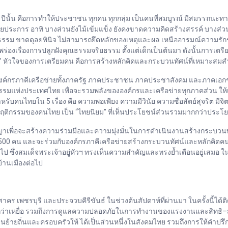
นั้น คือการทำให้ประชาชน ทุกคน ทุกกลุ่ม เป็นคนที่สมบูรณ์ มีสมรรถนะทาง
ยประการ อาทิ บางส่วนยังไม้เข้มแข็ง ยังคงขาดความคิดสร้างสรรค์ บางส่วน
รรม ขาดดุลยพินิจ ไม่สามารถยึดหลักของเหตุและผล เหนืออารมณ์ความรักชอบ-เก
เรื่องการปลูกฝังคุณธรรมจริยธรรม ตั้งแต่เด็กเป็นต้นมา ดังนั้นการเตรียมค
” หัวใจของการเตรียมคน คือการสร้างหลักคิดและกระบวนทัศน์ที่เหมาะสมส
องค์กรภาคีเครือข่ายทั้งภาครัฐ ภาคประชาชน ภาคประชาสังคม และภาคเอกช
นธรรมแห่งประเทศไทย เพื่อจะรวมพลังขององค์กรและเครือข่ายทุกภาคส่วน ให้เห
รับคนไทยใน 5 เรื่อง คือ ความพอเพียง ความมีวินัย ความซื่อสัตย์สุจริต ม
ก เป็นพฤติกรรมของคนไทย เป็น “ไทยนิยม” ที่เห็นประโยชน์ส่วนรวมมากกว่าประ
ญาเพื่อจะสร้างความร่วมมือและความมุ่งมั่นในการดำเนินงานสร้างกระบวนทั
500 คน และจะร่วมกับองค์กรภาคีเครือข่ายสร้างกระบวนทัศน์และหลักคิดคนไทย 
อไป ซึ่งสมเด็จพระเจ้าอยู่หัวฯ ทรงเห็นความสำคัญและทรงย้ำเตือนอยู่เสมอ ในเรื
บ้านเมืองต่อไป
าคร เพชรบุรี และประจวบคีรีขันธ์ ในช่วงต้นสัปดาห์ที่ผ่านมา ในครั้งนี้ได
เรียกว่าเหยื่อ รวมถึงการดูแลความปลอดภัยในการทำงานของแรงงานและสิทธิ–สว
ย้ายถิ่นและครอบครัวให้ ได้เป็นส่วนหนึ่งในสังคมไทย รวมถึงการให้คำปรึก