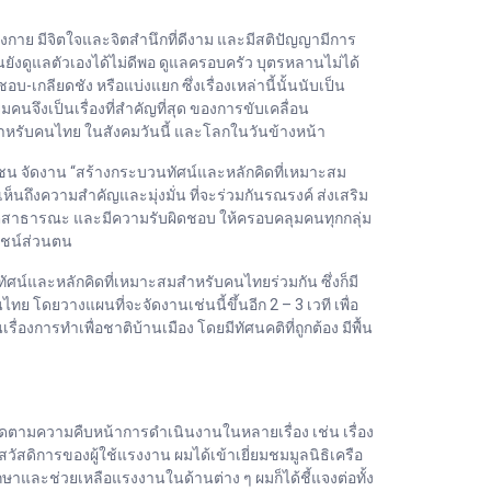
กาย มีจิตใจและจิตสำนึกที่ดีงาม และมีสติปัญญามีการ
ยังดูแลตัวเองได้ไม่ดีพอ ดูแลครอบครัว บุตรหลานไม่ได้
ลียดชัง หรือแบ่งแยก ซึ่งเรื่องเหล่านี้นั้นนับเป็น
นจึงเป็นเรื่องที่สำคัญที่สุด ของการขับเคลื่อน
ำหรับคนไทย ในสังคมวันนี้ และโลกในวันข้างหน้า
น จัดงาน “สร้างกระบวนทัศน์และหลักคิดที่เหมาะสม
็นถึงความสำคัญและมุ่งมั่น ที่จะร่วมกันรณรงค์ ส่งเสริม
ีจิตสาธารณะ และมีความรับผิดชอบ ให้ครอบคลุมคนทุกกลุ่ม
โยชน์ส่วนตน
ศน์และหลักคิดที่เหมาะสมสำหรับคนไทยร่วมกัน ซึ่งก็มี
โดยวางแผนที่จะจัดงานเช่นนี้ขึ้นอีก 2 – 3 เวที เพื่อ
่องการทำเพื่อชาติบ้านเมือง โดยมีทัศนคติที่ถูกต้อง มีพื้น
้ติดตามความคืบหน้าการดำเนินงานในหลายเรื่อง เช่น เรื่อง
ัสดิการของผู้ใช้แรงงาน ผมได้เข้าเยี่ยมชมมูลนิธิเครือ
ษาและช่วยเหลือแรงงานในด้านต่าง ๆ ผมก็ได้ชี้แจงต่อทั้ง