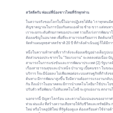
สวัสดีครับ พ่อแม่พี่น้องชาวไทยที่รักทุกท่าน
ในความจริงของโลกใบนี้ไม่อาจปฏิเสธได้คือ “เราทุกคนมีต
สัญชาตญาณในการป้องกันตนเองด้วย ซ้าย-ขวา แต่หนทางเดินไ
เราจะยกระดับศักยภาพของประเทศ รวมถึงเร่งการพัฒนาให้สา
ต้องเผชิญในอนาคต เพื่อที่จะสามารถเตรียมการ คิดค้นกลไ
จัดทำแผนยุทธศาสตร์ชาติ 20 ปี ที่กำลังดำเนินอยู่ ก็ได
หนึ่งในความท้าทายที่เรากำลังจะต้องเผชิญอย่างเต็มรูปแบบ ค
สัดส่วนของประชากรใน “วัยแรงงาน” จะลดลงต่อเนื่อง ปัญห
สามารถในการแข่งขันและการพัฒนาประเทศ (2) รัฐบาลมีภาร
เรื่องสาธารณสุขและบำเหน็จ บำนาญ เบี้ยคนชรา ในขณะ
บริการ ก็จะมีน้อยลง ไม่เพียงพอต่อระบบเศรษฐกิจที่กำลังขย
ต้นทาง มีการพัฒนาสูงขึ้น จึงมีความต้องการแรงงานกลั
กัน ถึงแม้ว่าในอนาคตจะมีการนำเทคโนโลยีมาใช้ประโยชน
ปรับตัว หรือพัฒนาไม่ทันเทคโนโลยี จะถูกแย่งงาน ตกงานไ
นอกจากนี้ ปัญหาโลกร้อน และความไม่แน่นอนของอากาศที่เป
ท่วม ฝนแล้ง ที่สร้างความเสียหายให้กับชีวิตและทรัพย์
ใหม่ หรือโรคอุบัติใหม่ ที่รัฐต้องดูแล ต้องเตรียมค่าใช้จ