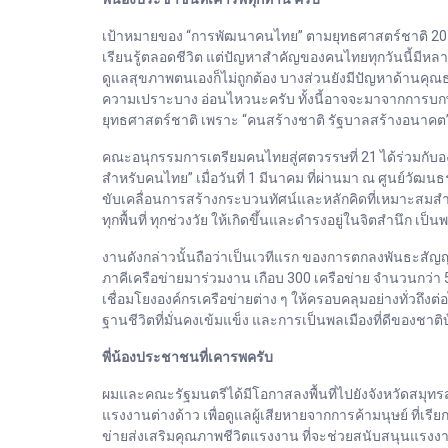
เป้าหมายของ “การพัฒนาคนไทย” ตามยุทธศาสตร์ชาติ 20 ปี
เรียนรู้ตลอดชีวิต แต่ปัญหาสำคัญของคนไทยทุกวันนี้มีหลา
ดูแลสุขภาพตนเองก็ไม่ถูกต้อง บางส่วนยังมีปัญหาด้านคุณธ
ความเปราะบาง อ่อนไหวนะครับ ทั้งนี้อาจจะมาจากการบกพร่อง
ยุทธศาสตร์ชาติ เพราะ “คนสร้างชาติ รัฐบาลสร้างอนาคต
คณะอนุกรรมการเตรียมคนไทยสู่ศตวรรษที่ 21 ได้ร่วมกับ
สำหรับคนไทย” เมื่อวันที่ 1 มีนาคม ที่ผ่านมา ณ ศูนย์วัฒ
ขับเคลื่อนการสร้างกระบวนทัศน์และหลักคิดที่เหมาะสมสำห
ทุกพื้นที่ ทุกช่วงวัย ให้เกิดขึ้นและดำรงอยู่ในจิตสำนึ
งานดังกล่าวนั้นถือว่าเป็นเวทีแรก ของการตกลงพันธะสัญ
ภาคีเครือข่ายมาร่วมงาน เกือบ 300 เครือข่าย จำนวนกว่า 
เชื่อมโยงองค์กรเครือข่ายต่าง ๆ ให้ครอบคลุมอย่างทั่วถึงต่
ฐานชีวิตที่มั่นคงเข้มแข็ง และการเป็นพลเมืองที่ดีของชาติ
พี่น้องประชาชนที่เคารพครับ
ผมและคณะรัฐมนตรีได้มีโอกาสลงพื้นที่ไปยังจังหวัดสมุทรส
แรงงานต่างด้าว เพื่อดูแลผู้เสียหายจากการค้ามนุษย์ ที่
ข่ายส่งเสริมคุณภาพชีวิตแรงงาน ที่จะช่วยสนับสนุนแรงงาน