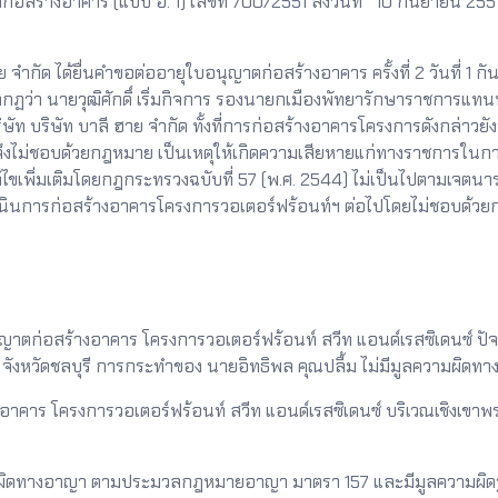
อสร้างอาคาร (แบบ อ. 1) เลขที่ 700/2551 ลงวันที่ 10 กันยายน 2551 
กัด ได้ยื่นคำขอต่ออายุใบอนุญาตก่อสร้างอาคาร ครั้งที่ 2 วันที่ 1 
ว่า นายวุฒิศักดิ์ เริ่มกิจการ รองนายกเมืองพัทยารักษาราชการแทน
บบริษัท บริษัท บาลี ฮาย จำกัด ทั้งที่การก่อสร้างอาคารโครงการดังกล่าว
2 จึงไม่ชอบด้วยกฎหมาย เป็นเหตุให้เกิดความเสียหายแก่ทางราชการในกา
้ไขเพิ่มเติมโดยกฎกระทรวงฉบับที่ 57 (พ.ศ. 2544) ไม่เป็นไปตามเจ
เนินการก่อสร้างอาคารโครงการวอเตอร์ฟร้อนท์ฯ ต่อไปโดยไม่ชอบด้วย
ตก่อสร้างอาคาร โครงการวอเตอร์ฟร้อนท์ สวีท แอนด์เรสซิเดนซ์ ปัจจ
 จังหวัดชลบุรี การกระทำของ นายอิทธิพล คุณปลื้ม ไม่มีมูลความผิดท
ร โครงการวอเตอร์ฟร้อนท์ สวีท แอนด์เรสซิเดนซ์ บริเวณเชิงเขาพระต
ามผิดทางอาญา ตามประมวลกฎหมายอาญา มาตรา 157 และมีมูลความผิดฐา