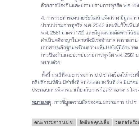
ด้วยการป้องกันและปราบปรามการทุจริต พ.ศ. 256
4. การกระทำของนายชัยวัฒน์ แจ้งสว่าง มีมู
ปราบปรามการทุจริต พ.ศ. 2542 และที่แก้ไขเพิ่
พ.ศ. 2561 มาตรา 172) และมีมูลความผิดทางวินัยอ
ดำเนินคดีอาญาในศาลซึ่งมีเขตอำนาจ ส่งรายงาน 
เอกสารหลักฐานพร้อมความเห็นไปยังผู้มีอำนาจแ
การป้องกันและปราบปรามการทุจริต พ.ศ. 2561 ม
ทราบด้วย
ทั้งนี้ กรณีที่คณะกรรมการ ป.ป.ช. ส่งเรื่องให้กรม
อธิบดีกรมที่ดิน มีคำสั่งที่ 811/2566 ลงวันที่ 28 
ประกอบการพิจารณาเกี่ยวกับการก่อสร้างอาคาร โครงกา
หมายเหตุ
: การชี้มูลความผิดของคณะกรรมการ ป.ป.ช. ยังไ
คณะกรรมการ ป.ป.ช.
อิทธิพล คุณปลื้ม
วอเตอร์ฟร้อ