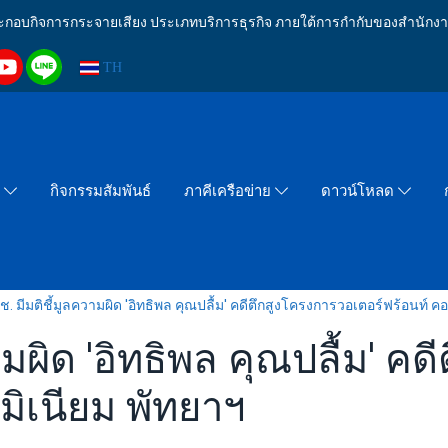
งประกอบกิจการกระจายเสียง ประเภทบริการธุรกิจ ภายใต้การกำกับของสำน
TH
กิจกรรมสัมพันธ์
า
ภาคีเครือข่าย
ดาวน์โหลด
.ช. มีมติชี้มูลความผิด 'อิทธิพล คุณปลื้ม' คดีตึกสูงโครงการวอเตอร์ฟร้อนท์ 
ามผิด 'อิทธิพล คุณปลื้ม' ค
มิเนียม พัทยาฯ