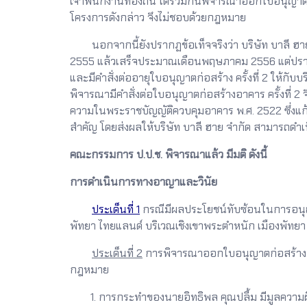
เจ้าพนักงานท้องถิ่น ได้ร่วมกันพิจารณาออกใบอนุญาตก่
โครงการดังกล่าว จึงไม่ชอบด้วยกฎหมาย
นอกจากนี้ยังปรากฏข้อเท็จจริงว่า บริษัท บาลี ฮาย จำ
2555 แล้วเสร็จประมาณเดือนพฤษภาคม 2556 แต่ปรากฏ
และมีคำสั่งต่ออายุใบอนุญาตก่อสร้าง ครั้งที่ 2 ให้กั
พิจารณามีคำสั่งต่อใบอนุญาตก่อสร้างอาคาร ครั้งที่ 
ความในพระราชบัญญัติควบคุมอาคาร พ.ศ. 2522 ซึ่งแก
สำคัญ โดยส่งผลให้บริษัท บาลี ฮาย จำกัด สามารถดำ
คณะกรรมการ ป.ป.ช. พิจารณาแล้ว มีมติ ดังนี้
การดำเนินการทางอาญาและวินัย
ประเด็นที่ 1
กรณีมีผลประโยชน์ทับซ้อนในการอนุญา
พัทยา ไทยแลนด์ บริเวณเชิงเขาพระตำหนัก เมืองพัทยา
ประเด็นที่ 2
การพิจารณาออกใบอนุญาตก่อสร้างอาคา
กฎหมาย
1. การกระทำของนายอิทธิพล คุณปลื้ม มีมูลคว