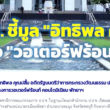
อิทธิพล คุณปลื้ม อดีตรัฐมนตรีว่าการกระทรวงวัฒนธรรม เ
ครงการวอเตอร์ฟร้อนท์ คอนโดมิเนียม พัทยาฯ
ขาธิการคณะกรรมการ ป.ป.ช. ในฐานะโฆษกสำนักงาน ป.ป.ช. เปิดเผยว่
งดำรงตำแหน่งนายกเมืองพัทยา อำเภอบางละมุง จังหวัดชลบุรี กับพวก เข