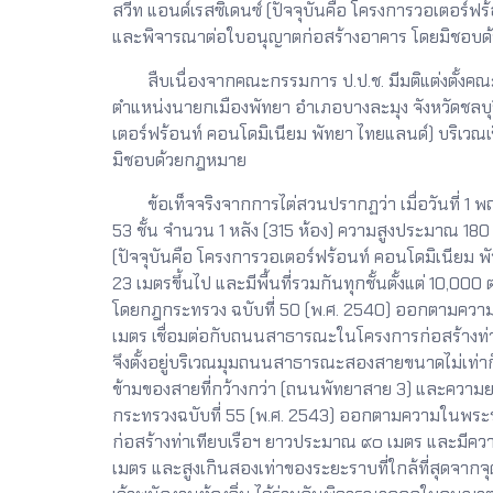
สวีท แอนด์เรสซิเดนซ์ (ปัจจุบันคือ โครงการวอเตอร์
และพิจารณาต่อใบอนุญาตก่อสร้างอาคาร โดยมิชอบ
สืบเนื่องจากคณะกรรมการ ป.ป.ช. มีมติแต่งตั้งคณะก
ตำแหน่งนายกเมืองพัทยา อำเภอบางละมุง จังหวัดชลบุรี
เตอร์ฟร้อนท์ คอนโดมิเนียม พัทยา ไทยแลนด์) บริเว
มิชอบด้วยกฎหมาย
ข้อเท็จจริงจากการไต่สวนปรากฏว่า เมื่อวันที่ 1 พฤ
53 ชั้น จำนวน 1 หลัง (315 ห้อง) ความสูงประมาณ 180
(ปัจจุบันคือ โครงการวอเตอร์ฟร้อนท์ คอนโดมิเนียม พั
23 เมตรขึ้นไป และมีพื้นที่รวมกันทุกชั้นตั้งแต่ 10,
โดยกฎกระทรวง ฉบับที่ 50 (พ.ศ. 2540) ออกตามความใ
เมตร เชื่อมต่อกับถนนสาธารณะในโครงการก่อสร้างท่าเ
จึงตั้งอยู่บริเวณมุมถนนสาธารณะสองสายขนาดไม่เท่าก
ข้ามของสายที่กว้างกว่า (ถนนพัทยาสาย 3) และความ
กระทรวงฉบับที่ 55 (พ.ศ. 2543) ออกตามความในพระ
ก่อสร้างท่าเทียบเรือฯ ยาวประมาณ ๙๐ เมตร และมี
เมตร และสูงเกินสองเท่าของระยะราบที่ใกล้ที่สุดจากจ