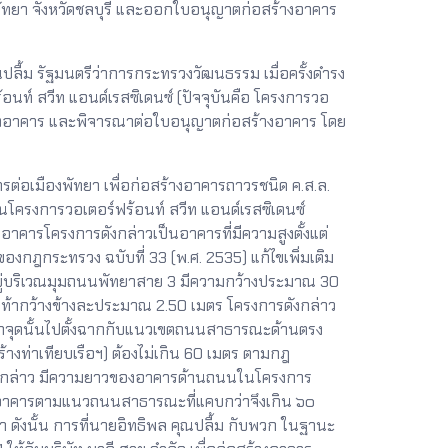
งพัทยา จังหวัดชลบุรี และออกใบอนุญาตก่อสร้างอาคาร
ื้ม รัฐมนตรีว่าการกระทรวงวัฒนธรรม เมื่อครั้งดำรง
อนท์ สวีท แอนด์เรสซิเดนซ์ (ปัจจุบันคือ โครงการวอ
ร้างอาคาร และพิจารณาต่อใบอนุญาตก่อสร้างอาคาร โดย
ต่อเมืองพัทยา เพื่อก่อสร้างอาคารถาวรชนิด ค.ส.ล.
ในโครงการวอเตอร์ฟร้อนท์ สวีท แอนด์เรสซิเดนซ์
อาคารโครงการดังกล่าวเป็นอาคารที่มีความสูงตั้งแต่
ของกฎกระทรวง ฉบับที่ 33 (พ.ศ. 2535) แก้ไขเพิ่มเติม
อยู่บริเวณมุมถนนพัทยาสาย 3 มีความกว้างประมาณ 30
งเท้ากว้างข้างละประมาณ 2.50 เมตร โครงการดังกล่าว
จากจุดนั้นไปตั้งฉากกับแนวเขตถนนสาธารณะด้านตรง
่าเทียบเรือฯ) ต้องไม่เกิน 60 เมตร ตามกฎ
ดังกล่าว มีความยาวของอาคารด้านถนนในโครงการ
งอาคารตามแนวถนนสาธารณะที่แคบกว่าจึงเกิน ๖๐
 ดังนั้น การที่นายอิทธิพล คุณปลื้ม กับพวก ในฐานะ