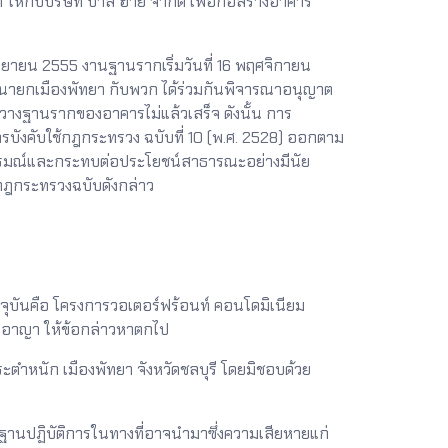
ให้กับบริษัท บาลี ฮาย จำกัด เพื่อก่อสร้างอาคาร
กันยายน 2555 งานฐานรากเริ่มวันที่ 16 พฤศจิกายน
นายกเมืองพัทยา กับพวก ได้ร่วมกันพิจารณาอนุญาต
ยังวางฐานรากของอาคารไม่แล้วเสร็จ ดังนั้น การ
รบังคับใช้กฎกระทรวง ฉบับที่ 10 (พ.ศ. 2528) ออกตาม
ตนารมณ์และกระทบต่อประโยชน์สาธารณะอย่างมีนัย
กฎกระทรวงฉบับดังกล่าว
ุบันคือ โครงการวอเตอร์ฟร้อนท์ คอนโดมิเนียม
างอาญา ให้ข้อกล่าวหาตกไป
ำหนัก เมืองพัทยา จังหวัดชลบุรี โดยมิชอบด้วย
นปฏิบัติการในทางที่อาจนำมาซึ่งความเสียหายแก่