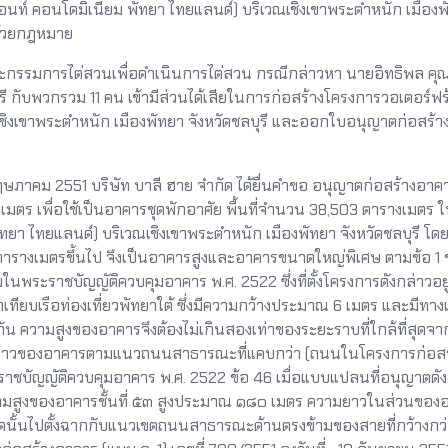
ฟร้อนท์ คอนโดมิเนียม พัทยา ไทยแลนด์) บริเวณเชิงเขาพระตำหนัก เมือ
ด้วยกฎหมาย
รรมการไต่สวนเพื่อดำเนินการไต่สวน กรณีกล่าวหา นายอิทธิพล คุณปล
 กับพวกรวม 11 คน เข้ามีส่วนได้เสียในการก่อสร้างโครงการวอเตอร์ฟร้
ณเชิงเขาพระตำหนัก เมืองพัทยา จังหวัดชลบุรี และออกใบอนุญาตก่อส
ษภาคม 2551 บริษัท บาลี ฮาย จำกัด ได้ยื่นคำขอ อนุญาตก่อสร้างอาคาร
 เมตร เพื่อใช้เป็นอาคารชุดพักอาศัย พื้นที่จำนวน 38,503 ตารางเมตร 
ทยา ไทยแลนด์) บริเวณเชิงเขาพระตำหนัก เมืองพัทยา จังหวัดชลบุรี โดย
000 ตารางเมตรขึ้นไป จึงเป็นอาคารสูงและอาคารขนาดใหญ่พิเศษ ตามข้อ 1 
นพระราชบัญญัติควบคุมอาคาร พ.ศ. 2522 ซึ่งที่ตั้งโครงการดังกล่าว
ทียบเรือท่องเที่ยวพัทยาใต้ ซึ่งมีความกว้างประมาณ 6 เมตร และมีทา
ัน ความสูงของอาคารจึงต้องไม่เกินสองเท่าของระยะราบที่ใกล้ที่สุด
ยาวของอาคารตามแนวถนนสาธารณะที่แคบกว่า (ถนนในโครงการก่อสร้างท
ราชบัญญัติควบคุมอาคาร พ.ศ. 2522 ข้อ 46 เมื่อแบบแปลนที่อนุญาต
ความสูงของอาคารชั้นที่ ๕๓ สูงประมาณ ๑๘๐ เมตร ความยาวในส่วนขอ
ุดนั้นไปตั้งฉากกับแนวเขตถนนสาธารณะด้านตรงข้ามของสายที่กว้างกว่า