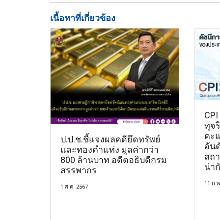
เนื้อหาที่เกี่ยวข้อง
CPI 
ทุจ
คะแ
ป.ป.ช.ชี้แจงผลคดียึดทรัพย์
อัน
และทองคำแท่ง มูลค่ากว่า
สถา
800 ล้านบาท อดีตอธิบดีกรม
น่าก
สรรพากร
11 ก.พ
1 ส.ค. 2567