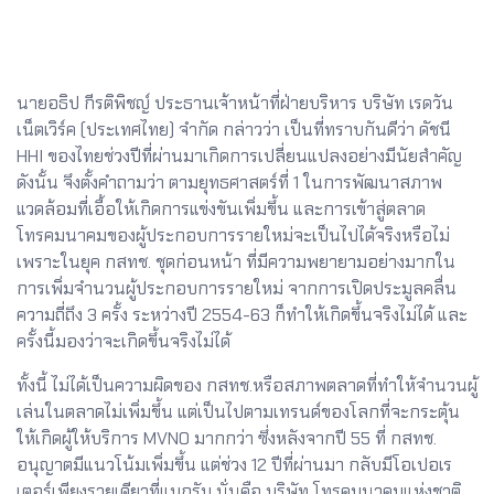
นายอธิป กีรติพิชญ์ ประธานเจ้าหน้าที่ฝ่ายบริหาร บริษัท เรดวัน
เน็ตเวิร์ค (ประเทศไทย) จำกัด กล่าวว่า เป็นที่ทราบกันดีว่า ดัชนี
HHI ของไทยช่วงปีที่ผ่านมาเกิดการเปลี่ยนแปลงอย่างมีนัยสําคัญ
ดังนั้น จึงตั้งคำถามว่า ตามยุทธศาสตร์ที่ 1 ในการพัฒนาสภาพ
แวดล้อมที่เอื้อให้เกิดการแข่งขันเพิ่มขึ้น และการเข้าสู่ตลาด
โทรคมนาคมของผู้ประกอบการรายใหม่จะเป็นไปได้จริงหรือไม่
เพราะในยุค กสทช. ชุดก่อนหน้า ที่มีความพยายามอย่างมากใน
การเพิ่มจำนวนผู้ประกอบการรายใหม่ จากการเปิดประมูลคลื่น
ความถี่ถึง 3 ครั้ง ระหว่างปี 2554-63 ก็ทำให้เกิดขึ้นจริงไม่ได้ และ
ครั้งนี้มองว่าจะเกิดขึ้นจริงไม่ได้
ทั้งนี้ ไม่ได้เป็นความผิดของ กสทช.หรือสภาพตลาดที่ทำให้จำนวนผู้
เล่นในตลาดไม่เพิ่มขึ้น แต่เป็นไปตามเทรนด์ของโลกที่จะกระตุ้น
ให้เกิดผู้ให้บริการ MVNO มากกว่า ซึ่งหลังจากปี 55 ที่ กสทช.
อนุญาตมีแนวโน้มเพิ่มขึ้น แต่ช่วง 12 ปีที่ผ่านมา กลับมีโอเปอเร
เตอร์เพียงรายเดียวที่แบกรับ นั่นคือ บริษัท โทรคมนาคมแห่งชาติ