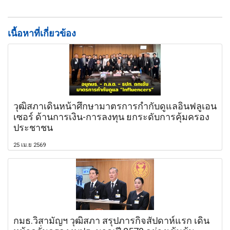
เนื้อหาที่เกี่ยวข้อง
วุฒิสภาเดินหน้าศึกษามาตรการกำกับดูแลอินฟลูเอน
เซอร์ ด้านการเงิน-การลงทุน ยกระดับการคุ้มครอง
ประชาชน
25 เม.ย 2569
กมธ.วิสามัญฯ วุฒิสภา สรุปภารกิจสัปดาห์แรก เดิน