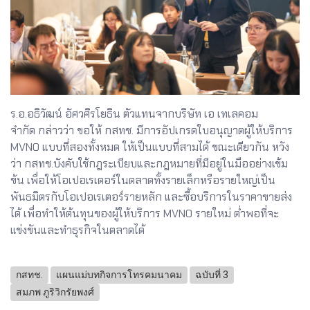
ร.อ.อธิวัฒน์ อัศวศิรโยธิน ตัวแทนจากบริษัท เอ เทเลคอม
จำกัด กล่าวว่า ขอให้ กสทช. มีการอัปเกรดใบอนุญาตผู้ให้บริการ
MVNO แบบที่สองทั้งหมด ให้เป็นแบบที่สามได้ ขณะเดียวกัน หวัง
ว่า กสทช.บังคับใช้กฎระเบียบและกฎหมายที่มีอยู่ในมืออย่างเข้ม
ข้น เพื่อให้โอเปอเรเตอร์ในตลาดทั้งรายเล็กหรือรายใหญ่เป็น
พันธมิตรกับโอเปอเรเตอร์รายหลัก และซื้อบริการในราคาขายส่ง
ได้ เพื่อทำให้ต้นทุนของผู้ให้บริการ MVNO รายใหม่ ต่ำพอที่จะ
แข่งขันและทำธุรกิจในตลาดได้
กสทช.
แผนแม่บทกิจการโทรคมนาคม
ฉบับที่ 3
สมภพ ภูริวิกรัยพงศ์