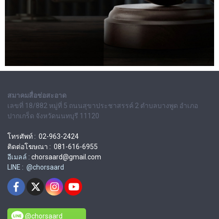
สมาคมสื่อช่อสะอาด
เลขที่ 18/882 หมู่ที่ 5 ถนนสุขาประชาสรรค์ 2 ตำบลบางพูด อำเภอ
ปากเกร็ด จังหวัดนนทบุรี 11120
โทรศัพท์ : 02-963-2424
ติดต่อโฆษณา : 081-616-6955
อีเมลล์ :
chorsaard@gmail.com
LINE : @chorsaard
@chorsaard