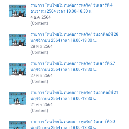
รายการ “คนไทยไม่ทนต่อการทุจริต” วันเสาร์ที่ 4
ธันวาคม 2564 เวลา 18.00-18.30 น.
4 ธ.ค. 2564
(Content)
รายการ “คนไทยไม่ทนต่อการทุจริต” วันอาทิตย์ที่ 28
พฤศจิกายน 2564 เวลา 18.00-18.30 น.
28 พ.ย. 2564
(Content)
รายการ “คนไทยไม่ทนต่อการทุจริต” วันเสาร์ที่ 27
พฤศจิกายน 2564 เวลา 18.00-18.30 น.
27 พ.ย. 2564
(Content)
รายการ “คนไทยไม่ทนต่อการทุจริต” วันอาทิตย์ที่ 21
พฤศจิกายน 2564 เวลา 18.00-18.30 น.
21 พ.ย. 2564
(Content)
รายการ “คนไทยไม่ทนต่อการทุจริต” วันเสาร์ที่ 20
พฤศจิกายน 2564 เวลา 18.00-18.30 น.