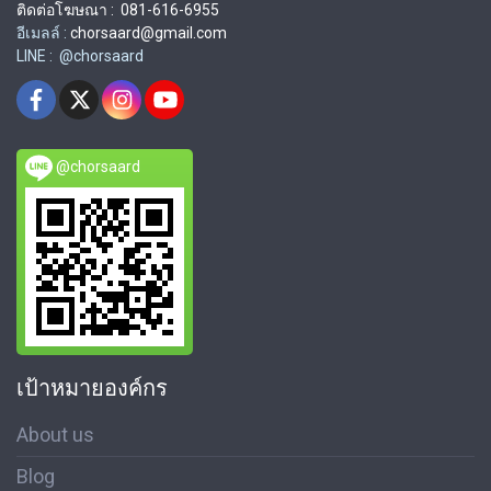
ติดต่อโฆษณา : 081-616-6955
อีเมลล์ :
chorsaard@gmail.com
LINE : @chorsaard
@chorsaard
เป้าหมายองค์กร
About us
Blog