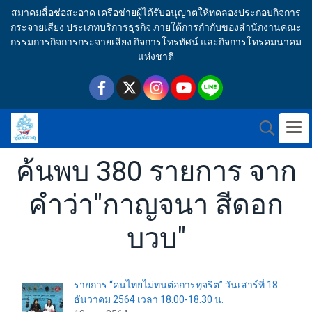
สมาคมสื่อช่อสะอาด เครือข่ายผู้ได้รับอนุญาตให้ทดลองประกอบกิจการ
กระจายเสียง ประเภทบริการธุรกิจ ภายใต้การกำกับของสำนักงานคณะ
กรรมการกิจการกระจายเสียง กิจการโทรทัศน์ และกิจการโทรคมนาคม
แห่งชาติ
ค้นพบ 380 รายการ จาก
คำว่า"กาญจนา สีดอก
บวบ"
รายการ “คนไทยไม่ทนต่อการทุจริต” วันเสาร์ที่ 18
ธันวาคม 2564 เวลา 18.00-18.30 น.