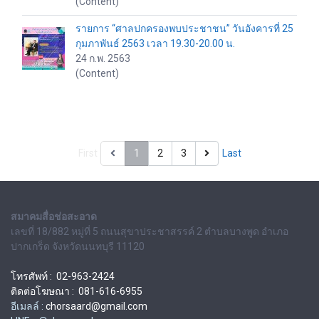
(Content)
รายการ “ศาลปกครองพบประชาชน” วันอังคารที่ 25
กุมภาพันธ์ 2563 เวลา 19.30-20.00 น.
24 ก.พ. 2563
(Content)
First
1
2
3
Last
สมาคมสื่อช่อสะอาด
เลขที่ 18/882 หมู่ที่ 5 ถนนสุขาประชาสรรค์ 2 ตำบลบางพูด อำเภอ
ปากเกร็ด จังหวัดนนทบุรี 11120
โทรศัพท์ : 02-963-2424
ติดต่อโฆษณา : 081-616-6955
อีเมลล์ :
chorsaard@gmail.com