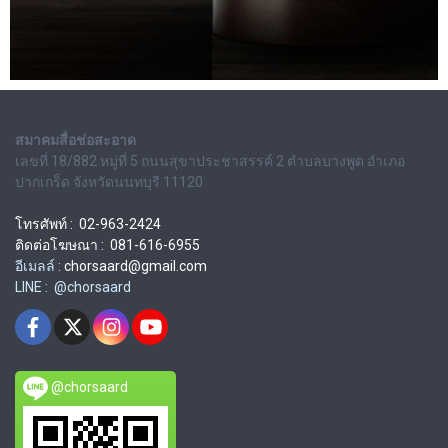
สมาคมสื่อช่อสะอาด
เลขที่ 18/882 หมู่ที่ 5 ถนนสุขาประชาสรรค์ 2 ตำบลบางพูด อำเภอ
ปากเกร็ด จังหวัดนนทบุรี 11120
โทรศัพท์ : 02-963-2424
ติดต่อโฆษณา : 081-616-6955
อีเมลล์ :
chorsaard@gmail.com
LINE : @chorsaard
@chorsaard