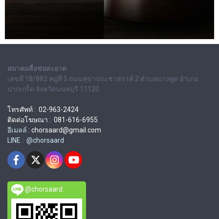
สมาคมสื่อช่อสะอาด
เลขที่ 18/882 หมู่ที่ 5 ถนนสุขาประชาสรรค์ 2 ตำบลบางพูด อำเภอ
ปากเกร็ด จังหวัดนนทบุรี 11120
โทรศัพท์ : 02-963-2424
ติดต่อโฆษณา : 081-616-6955
อีเมลล์ :
chorsaard@gmail.com
LINE : @chorsaard
@chorsaard