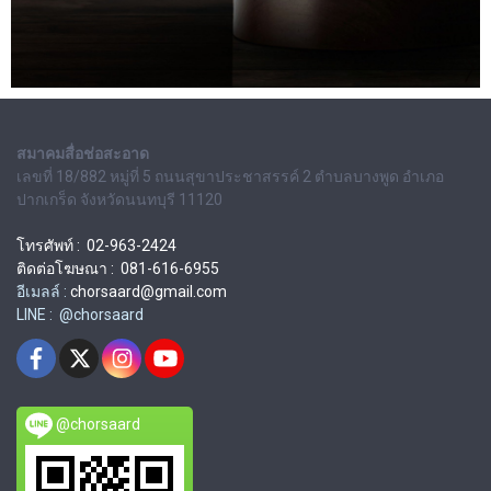
สมาคมสื่อช่อสะอาด
เลขที่ 18/882 หมู่ที่ 5 ถนนสุขาประชาสรรค์ 2 ตำบลบางพูด อำเภอ
ปากเกร็ด จังหวัดนนทบุรี 11120
โทรศัพท์ : 02-963-2424
ติดต่อโฆษณา : 081-616-6955
อีเมลล์ :
chorsaard@gmail.com
LINE : @chorsaard
@chorsaard