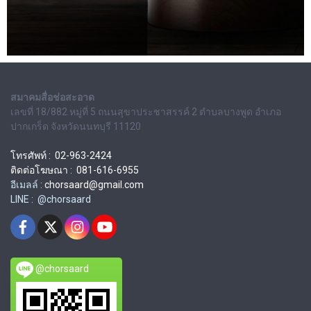
สมาคมสื่อช่อสะอาด
เลขที่ 18/882 หมู่ที่ 5 ถนนสุขาประชาสรรค์ 2 ตำบลบางพูด อำเภอ
ปากเกร็ด จังหวัดนนทบุรี 11120
โทรศัพท์ : 02-963-2424
ติดต่อโฆษณา : 081-616-6955
อีเมลล์ :
chorsaard@gmail.com
LINE : @chorsaard
@chorsaard