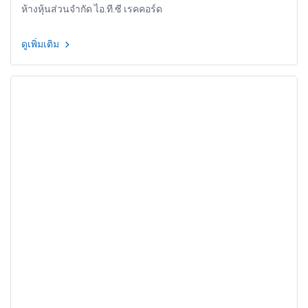
ห้างหุ้นส่วนจำกัด ไอ.ที.ซี เรคคอร์ด
ดูเพิ่มเติม