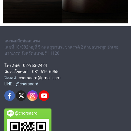
สมาคมสื่อช่อสะอาด
เลขที่ 18/882 หมู่ที่ 5 ถนนสุขาประชาสรรค์ 2 ตำบลบางพูด อำเภอ
ปากเกร็ด จังหวัดนนทบุรี 11120
โทรศัพท์ : 02-963-2424
ติดต่อโฆษณา : 081-616-6955
อีเมลล์ :
chorsaard@gmail.com
LINE : @chorsaard
@chorsaard