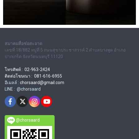
สมาคมสื่อช่อสะอาด
เลขที่ 18/882 หมู่ที่ 5 ถนนสุขาประชาสรรค์ 2 ตำบลบางพูด อำเภอ
ปากเกร็ด จังหวัดนนทบุรี 11120
โทรศัพท์ : 02-963-2424
ติดต่อโฆษณา : 081-616-6955
อีเมลล์ :
chorsaard@gmail.com
LINE : @chorsaard
@chorsaard