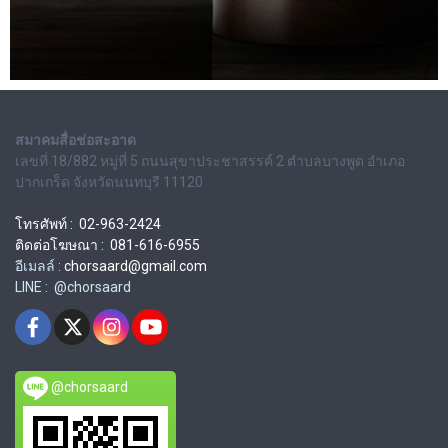
สมาคมสื่อช่อสะอาด
เลขที่ 18/882 หมู่ที่ 5 ถนนสุขาประชาสรรค์ 2 ตำบลบางพูด อำเภอ
ปากเกร็ด จังหวัดนนทบุรี 11120
โทรศัพท์ : 02-963-2424
ติดต่อโฆษณา : 081-616-6955
อีเมลล์ :
chorsaard@gmail.com
LINE : @chorsaard
@chorsaard