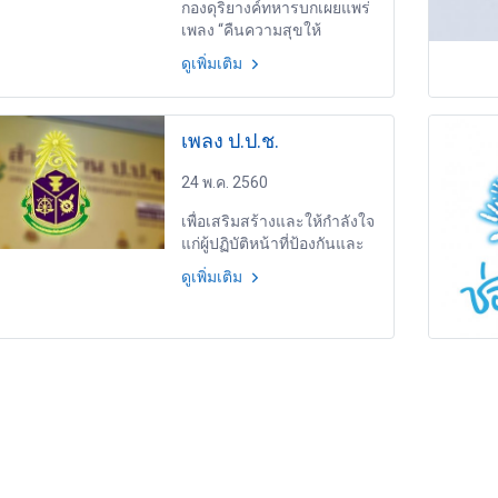
กองทัพ
กองดุริยางค์ทหารบกเผยแพร่
เพลง “คืนความสุขให้
ประเทศไทย” แต่งเนื้อร้อง-
ดูเพิ่มเติม
ทำนองโดยนักแต่งเพลงละคร
ชื่อดัง ระบุขอประชาชนไว้ใจ
และศรัทธากองทัพ เพื่อให้
เพลง ป.ป.ช.
แผ่นดินที่งดงามกลับคืนมา
24 พ.ค. 2560
เพื่อเสริมสร้างและให้กำลังใจ
แก่ผู้ปฏิบัติหน้าที่ป้องกันและ
ปราบปรามการทุจริต
ดูเพิ่มเติม