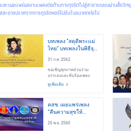
ละเผยแพร่ผลงานเพลงต่อต้านการทุจริตไปสู่สาธารณชนผ่านสื่อวิทยุกร
ใสสะอาดปราศจากการทุจริตคอร์รัปชันในอนาคตต่อไป
บทเพลง "สดุดีพระแม่
ไทย" บทเพลงในพิธีจุด
เทียนถวายพระพร
31 ก.ค. 2562
ชัยมงคล 12 สิงหาคม
2562 (คลิป)
ขอเชิญทุกภาคส่วนร่วม
บรรเลงและขับร้องเพลง
เฉลิมพระเกียรติ เนื่องใน
ดูเพิ่มเติม
โอกาสวันเฉลิม
พระชนมพรรษาสมเด็จ
พระนางเจ้าสิริกิติ์ พระบรม
คสช. เผยแพร่เพลง
ราชินีนาถ พระบรมราชชนนี
พันปีหลวง ประจำปี
“คืนความสุขให้
พุทธศักราช 2562
ประเทศไทย” ขอ
25 พ.ย. 2560
ประชาชนไว้ใจ-ศรัทธา