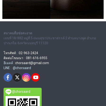
สมาคมสื่อช่อสะอาด
เลขที่ 18/882 หมู่ที่ 5 ถนนสุขาประชาสรรค์ 2 ตำบลบางพูด อำเภอ
ปากเกร็ด จังหวัดนนทบุรี 11120
โทรศัพท์ : 02-963-2424
ติดต่อโฆษณา : 081-616-6955
อีเมลล์ :
chorsaard@gmail.com
LINE : @chorsaard
@chorsaard