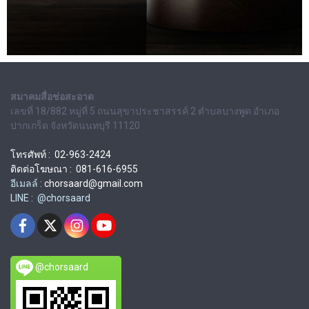
สมาคมสื่อช่อสะอาด
เลขที่ 18/882 หมู่ที่ 5 ถนนสุขาประชาสรรค์ 2 ตำบลบางพูด อำเภอ
ปากเกร็ด จังหวัดนนทบุรี 11120
โทรศัพท์ : 02-963-2424
ติดต่อโฆษณา : 081-616-6955
อีเมลล์ :
chorsaard@gmail.com
LINE : @chorsaard
@chorsaard