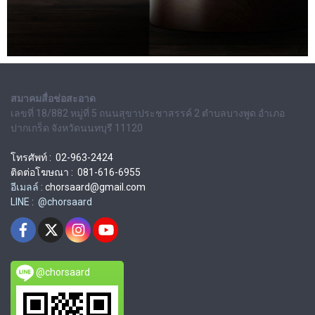
สมาคมสื่อช่อสะอาด
เลขที่ 18/882 หมู่ที่ 5 ถนนสุขาประชาสรรค์ 2 ตำบลบางพูด อำเภอ
ปากเกร็ด จังหวัดนนทบุรี 11120
โทรศัพท์ : 02-963-2424
ติดต่อโฆษณา : 081-616-6955
อีเมลล์ :
chorsaard@gmail.com
LINE : @chorsaard
@chorsaard