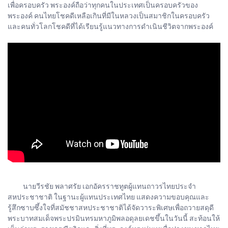
เพื่อครอบครัว พระองค์ถือว่าทุกคนในประเทศเป็นครอบครัวของ
พระองค์ คนไทยโชคดีเหลือเกินที่มีในหลวงเป็นสมาชิกในครอบครัว
และคนทั่วโลกโชคดีที่ได้เรียนรู้แนวทางการดำเนินชีวิตจากพระองค์
นายวีรชัย พลาศรัย เอกอัครราชทูตผู้แทนถาวรไทยประจำ
สหประชาชาติ ในฐานะผู้แทนประเทศไทย แสดงความขอบคุณและ
รู้สึกซาบซึ้งใจที่สมัชชาสหประชาชาติได้จัดวาระพิเศษเพื่อถวายสดุดี
พระบาทสมเด็จพระปรมินทรมหาภูมิพลอดุลยเดชขึ้นในวันนี้ สะท้อนให้