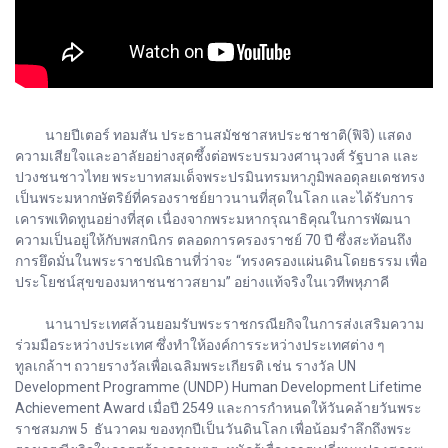
นายปีเตอร์ ทอมสัน ประธานสมัชชาสหประชาชาติ(ฟิจิ) แสดง
ความเสียใจและอาลัยอย่างสุดซึ้งต่อพระบรมวงศานุวงศ์ รัฐบาล และ
ปวงชนชาวไทย พระบาทสมเด็จพระปรมินทรมหาภูมิพลอดุลยเดชทรง
เป็นพระมหากษัตริย์ที่ครองราชย์ยาวนานที่สุดในโลก และได้รับการ
เคารพเทิดทูนอย่างที่สุด เนื่องจากพระมหากรุณาธิคุณในการพัฒนา
ความเป็นอยู่ให้กับพสกนิกร ตลอดการครองราชย์ 70 ปี ซึ่งสะท้อนถึง
การยึดมั่นในพระราชปณิธานที่ว่าจะ “ทรงครองแผ่นดินโดยธรรม เพื่อ
ประโยชน์สุขของมหาชนชาวสยาม” อย่างแท้จริงในเวทีพหุภาคี
นานาประเทศล้วนยอมรับพระราชกรณียกิจในการส่งเสริมความ
ร่วมมือระหว่างประเทศ ซึ่งทำให้องค์การระหว่างประเทศต่าง ๆ
ทูลเกล้าฯ ถวายรางวัลเพื่อเฉลิมพระเกียรติ เช่น รางวัล UN
Development Programme (UNDP) Human Development Lifetime
Achievement Award เมื่อปี 2549 และการกำหนดให้วันคล้ายวันพระ
ราชสมภพ 5 ธันวาคม ของทุกปีเป็นวันดินโลก เพื่อน้อมรำลึกถึงพระ