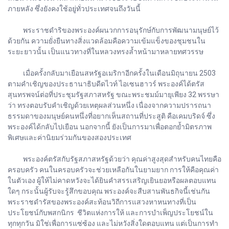
ภายหลัง ซึ่งยังคงใช้อยู่ทั่วประเทศจนถึงวันนี้
พระราชดำริของพระองค์ผนวกการอนุรักษ์กับการพัฒนามนุษย์ไว้
ด้วยกัน ความยั่งยืนทางสิ่งแวดล้อมคือความเข้มแข็งของชุมชนใน
ระยะยาวนั้น เป็นแนวทางที่ในหลวงทรงล้ำหน้ามาหลายทศวรรษ
เมื่อครั้งกลับมาเยือนสหรัฐอเมริกาอีกครั้งในเดือนมิถุนายน 2503
ตามคำเชิญของประธานาธิบดีดไวท์ ไอเซนฮาวร์ พระองค์ได้ตรัส
สุนทรพจน์ต่อที่ประชุมรัฐสภาสหรัฐ ขณะพระชมม์มายุเพียง 32 พรรษา
ว่า ทรงตอบรับคำเชิญด้วยเหตุผลส่วนหนึ่ง เนื่องจากความปรารถนา
ธรรมดาของมนุษย์คนหนึ่งที่อยากเห็นสถานที่ประสูติ คือเคมบริดจ์ ซึ่ง
พระองค์ได้กลับไปเยือน นอกจากนี้ ยังเป็นการมาเพื่อตอกย้ำมิตรภาพ
พิเศษและค่านิยมร่วมกันของสองประเทศ
พระองค์ตรัสกับรัฐสภาสหรัฐด้วยว่า คุณค่าสูงสุดสำหรับคนไทยคือ
ครอบครัว คนในครอบครัวจะช่วยเหลือกันในยามยาก การให้คือคุณค่า
ในตัวเอง ผู้ให้ไม่คาดหวังจะได้ยินคำสรรเสริญเยินยอหรือผลตอบแทน
ใดๆ กระนั้นผู้รับจะรู้สึกขอบคุณ พระองค์จะสืบสานพันธกิจนี้เช่นกัน
พระราชดำรัสของพระองค์สะท้อนวิถีการแสวงหาหนทางที่เป็น
ประโยชน์กับพสกนิกร ชีวิตแห่งการให้ และการบำเพ็ญประโยชน์ใน
ทุกทุกวัน มิใช่เพื่อการแซ่ซ้อง และไม่หวังสิ่งใดตอบแทน แต่เป็นการทำ