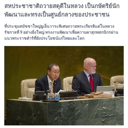
สหประชาชาติถวายสดุดีในหลวง เป็นกษัตริย์นัก
พัฒนาและทรงเป็นศูนย์กลางของประชาชน
ที่ประชุมสมัชชาใหญ่ยูเอ็นวาระพิเศษถวายพระเกียรติแด่ในหลวง
รัชกาลที่ 9 อย่างยิ่งใหญ่ ทรงงานพัฒนาเพื่อความผาสุกพสกนิกรผ่าน
แนวพระราชดำริที่ยังประโยชน์แก่ไทยและโลก