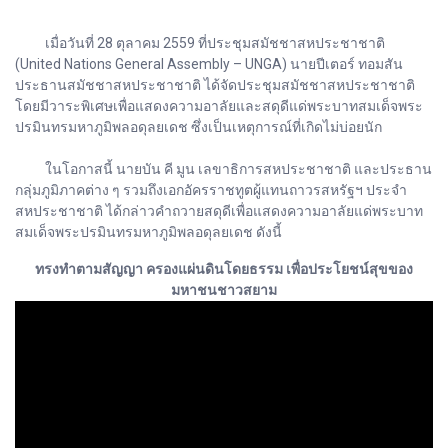
เมื่อวันที่ 28 ตุลาคม 2559 ที่ประชุมสมัชชาสหประชาชาติ
(United Nations General Assembly – UNGA) นายปีเตอร์ ทอมสัน
ประธานสมัชชาสหประชาชาติ ได้จัดประชุมสมัชชาสหประชาชาติ
โดยมีวาระพิเศษเพื่อแสดงความอาลัยและสดุดีแด่พระบาทสมเด็จพระ
ปรมินทรมหาภูมิพลอดุลยเดช ซึ่งเป็นเหตุการณ์ที่เกิดไม่บ่อยนัก
ในโอกาสนี้ นายบัน คี มูน เลขาธิการสหประชาชาติ และประธาน
กลุ่มภูมิภาคต่าง ๆ รวมถึงเอกอัครราชทูตผู้แทนถาวรสหรัฐฯ ประจำ
สหประชาชาติ ได้กล่าวคำถวายสดุดีเพื่อแสดงความอาลัยแด่พระบาท
สมเด็จพระปรมินทรมหาภูมิพลอดุลยเดช ดังนี้
ทรงทำตามสัญญา ครองแผ่นดินโดยธรรม เพื่อประโยชน์สุขของ
มหาชนชาวสยาม