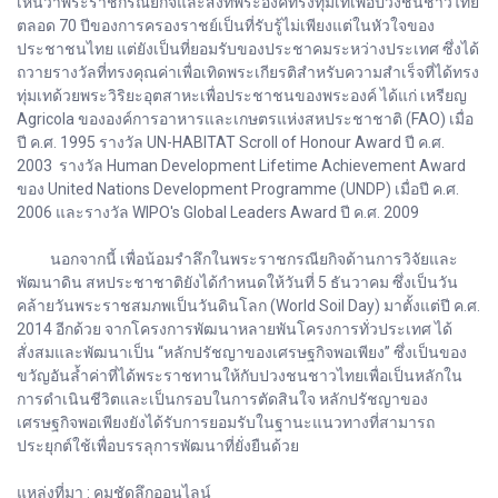
เห็นว่าพระราชกรณียกิจและสิ่งที่พระองค์ทรงทุ่มเทเพื่อปวงชนชาวไทย
ตลอด 70 ปีของการครองราชย์เป็นที่รับรู้ไม่เพียงแต่ในหัวใจของ
ประชาชนไทย แต่ยังเป็นที่ยอมรับของประชาคมระหว่างประเทศ ซึ่งได้
ถวายรางวัลที่ทรงคุณค่าเพื่อเทิดพระเกียรติสำหรับความสำเร็จที่ได้ทรง
ทุ่มเทด้วยพระวิริยะอุตสาหะเพื่อประชาชนของพระองค์ ได้แก่ เหรียญ
Agricola ขององค์การอาหารและเกษตรแห่งสหประชาชาติ (FAO) เมื่อ
ปี ค.ศ. 1995 รางวัล UN-HABITAT Scroll of Honour Award ปี ค.ศ.
2003 รางวัล Human Development Lifetime Achievement Award
ของ United Nations Development Programme (UNDP) เมื่อปี ค.ศ.
2006 และรางวัล WIPO's Global Leaders Award ปี ค.ศ. 2009
นอกจากนี้ เพื่อน้อมรำลึกในพระราชกรณียกิจด้านการวิจัยและ
พัฒนาดิน สหประชาชาติยังได้กำหนดให้วันที่ 5 ธันวาคม ซึ่งเป็นวัน
คล้ายวันพระราชสมภพเป็นวันดินโลก (World Soil Day) มาตั้งแต่ปี ค.ศ.
2014 อีกด้วย จากโครงการพัฒนาหลายพันโครงการทั่วประเทศ ได้
สั่งสมและพัฒนาเป็น “หลักปรัชญาของเศรษฐกิจพอเพียง” ซึ่งเป็นของ
ขวัญอันล้ำค่าที่ได้พระราชทานให้กับปวงชนชาวไทยเพื่อเป็นหลักใน
การดำเนินชีวิตและเป็นกรอบในการตัดสินใจ หลักปรัชญาของ
เศรษฐกิจพอเพียงยังได้รับการยอมรับในฐานะแนวทางที่สามารถ
ประยุกต์ใช้เพื่อบรรลุการพัฒนาที่ยั่งยืนด้วย
แหล่งที่มา : คมชัดลึกออนไลน์