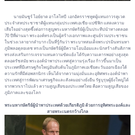
นายมันซูร์ ไอย์ยาด อาโลไทบี เอกอัครราชทูตผู้แทนถาวรคูเวต
ประจำสหประชาชาติผู้แทนกลุ่มประเทศเอเชีย-แปซิฟิก แสดงความ
เสียใจอย่างสุดซึ้งต่อการสูญพระมหากษัตริย์ผู้เป็นประทีปนำทางตลอด
70 ปีที่ผ่านมา พระองค์ทรงเป็นผู้สร้างเอกภาพและศูนย์รวมประชาชน
ในช่วงเวลายากลำบาก เป็นที่รู้กันว่า พระบาทสมเด็จพระปรมินทรมหา
ภูมิพลอดุลยเดช ทรงเป็นกษัตริย์ผู้มีความโอบอ้อมและนักสร้างสันติภาพ
ทรงส่งเสริมการเจรจาแทนความขัดแย้ง ได้รับความเคารพอย่างสูงสุด
ตลอดรัชสมัย พระองค์นำพาประเทศสู่ความรุ่งเรือง ก้าวขึ้นมาเป็น
ประเทศที่มีเศรษฐกิจใหญ่อันดับต้นในภูมิภาคเอเชียตะวันออกเฉียงใต้
ความรักที่มีต่อพสกนิกร เห็นได้จากความมุ่งมั่นและอุทิศพระองค์นำพา
ประเทศสู่การพัฒนาเศรษฐกิจและสังคมอย่างยั่งยืน รัฐบุรุษผู้ยิ่งใหญ่ได้
จากพวกเราไปแล้ว ความสูญเสียของประเทศไทย คือความสูญเสียของ
ภูมิภาคและของโลก
พระมหากษัตริย์ผู้นำพาประเทศด้วยเกียรติภูมิ ด้วยการอุทิศพระองค์และ
สายพระเนตรกว้างไกล