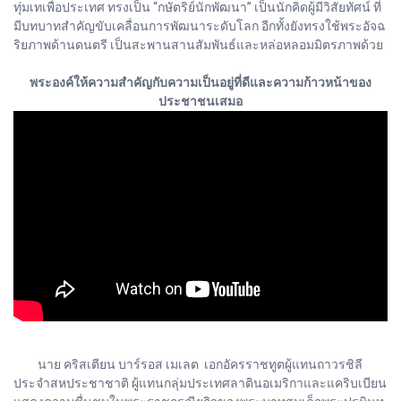
ทุ่มเทเพื่อประเทศ ทรงเป็น “กษัตริย์นักพัฒนา” เป็นนักคิดผู้มีวิสัยทัศน์ ที่
มีบทบาทสำคัญขับเคลื่อนการพัฒนาระดับโลก อีกทั้งยังทรงใช้พระอัจฉ
ริยภาพด้านดนตรี เป็นสะพานสานสัมพันธ์และหล่อหลอมมิตรภาพด้วย
พระองค์ให้ความสำคัญกับความเป็นอยู่ที่ดีและความก้าวหน้าของ
ประชาชนเสมอ
นาย คริสเตียน บาร์รอส เมเลต เอกอัครราชทูตผู้แทนถาวรชิลี
ประจำสหประชาชาติ ผู้แทนกลุ่มประเทศลาตินอเมริกาและแคริบเบียน