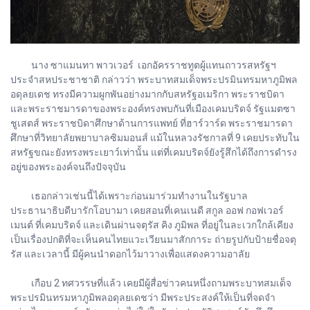
นาง ซาแมนทา พาวเวอร์ เอกอัครราชทูตผู้แทนถาวรสหรัฐฯ
ประจำสหประชาชาติ กล่าวว่า พระบาทสมเด็จพระปรมินทรมหาภูมิพล
อดุลยเดช ทรงมีความผูกพันอย่างมากกับสหรัฐอเมริกา พระราชบิดา
และพระราชมารดาของพระองค์ทรงพบกันที่เมืองเคมบริดจ์ รัฐแมตซา
ชูเสตส์ พระราชบิดาศึกษาด้านการแพทย์ ที่ฮาร์วาร์ด พระราชมารดา
ศึกษาที่วิทยาลัยพยาบาลซิมมอนส์ แม้ในหลวงรัชกาลที่ 9 เคยประทับใน
สหรัฐขณะยังทรงพระเยาว์เท่านั้น แต่ที่เคมบริดจ์ยังรู้สึกได้ถึงการดำรง
อยู่ของพระองค์จนถึงปัจจุบัน
เธอกล่าวเช่นนี้ได้เพราะก่อนมาร่วมทำงานในรัฐบาล
ประธานาธิบดีบารักโอบามา เคยสอนที่เคนเนดี สกูล ออฟ กอฟเวอร์
เมนต์ ที่เคมบริดจ์ และเดินผ่านจตุรัส คิง ภูมิพล ที่อยู่ในละเวกใกล้เคียง
เป็นเรื่องปกติที่จะเห็นคนไทยแวะเวียนมาสักการะ ถ่ายรูปกับป้ายชื่อจตุ
รัส และเวลานี้ มีผู้คนนำดอกไว้มาวางเพื่อแสดงความอาลัย
เกือบ 2 ทศวรรษที่แล้ว เคยมีผู้สื่อข่าวคนหนึ่งถามพระบาทสมเด็จ
พระปรมินทรมหาภูมิพลอดุลยเดชว่า มีพระประสงค์ให้เป็นที่จดจำ