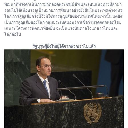
พัฒนาที่ทรงดำเนินการมาตลอดพระชนม์ชีพ และเป็นแนวทางที่สามา
รถนไปใช้เพื่อบรรลุเป้าหมายการพัฒนาอย่างยั่งยืนในประเทศต่างๆทั่ว
โลก การสูญเสียครั้งนี้จึงมิใช่การสูญเสียของประเทศไทยเท่านั้น แต่ยัง
เป็นการสูญเสียของโลก กลุ่มประเทศแอฟริกาเชื่อว่ามรดกตกทอดโดย
เฉพาะโครงการพัฒนาที่ยั่งยืน จะเป็นแรงบันดาลใจแก่ชาวไทยและ
โลกต่อไป
รัฐบุรุษผู้ยิ่งใหญ่ได้จากพวกเราไปแล้ว