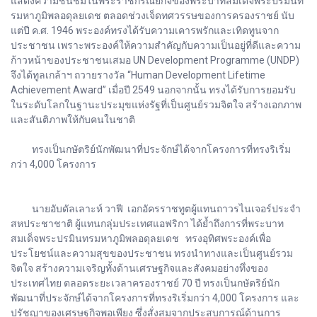
แสดงความชื่นชมในพระราชกรณียกิจของพระบาทสมเด็จพระปรมินท
รมหาภูมิพลอดุลยเดช ตลอดช่วงเจ็ดทศวรรษของการครองราชย์ นับ
แต่ปี ค.ศ. 1946 พระองค์ทรงได้รับความเคารพรักและเทิดทูนจาก
ประชาชน เพราะพระองค์ให้ความสำคัญกับความเป็นอยู่ที่ดีและความ
ก้าวหน้าของประชาชนเสมอ UN Development Programme (UNDP)
จึงได้ทูลเกล้าฯ ถวายรางวัล “Human Development Lifetime
Achievement Award” เมื่อปี 2549 นอกจากนั้น ทรงได้รับการยอมรับ
ในระดับโลกในฐานะประมุขแห่งรัฐที่เป็นศูนย์รวมจิตใจ สร้างเอกภาพ
และสันติภาพให้กับคนในชาติ
ทรงเป็นกษัตริย์นักพัฒนาที่ประจักษ์ได้จากโครงการที่ทรงริเริ่ม
กว่า 4,000 โครงการ
นายอับดัลเลาะห์ วาฟี เอกอัครราชทูตผู้แทนถาวรไนเจอร์ประจำ
สหประชาชาติ ผู้แทนกลุ่มประเทศแอฟริกา ได้ย้ำถึงการที่พระบาท
สมเด็จพระปรมินทรมหาภูมิพลอดุลยเดช ทรงอุทิศพระองค์เพื่อ
ประโยชน์และความสุขของประชาชน ทรงนำทางและเป็นศูนย์รวม
จิตใจ สร้างความเจริญทั้งด้านเศรษฐกิจและสังคมอย่างทึ่งของ
ประเทศไทย ตลอดระยะเวลาครองราชย์ 70 ปี ทรงเป็นกษัตริย์นัก
พัฒนาที่ประจักษ์ได้จากโครงการที่ทรงริเริ่มกว่า 4,000 โครงการ และ
ปรัชญาของเศรษฐกิจพอเพียง ซึ่งสั่งสมจากประสบการณ์ด้านการ