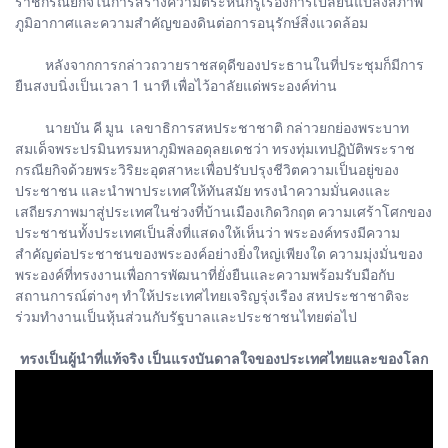
ราชกรณียกิจในการสร้างความตระหนักรู้เรื่องการเปลี่ยนแปลงสภาพ
ภูมิอากาศและความสำคัญของดินต่อการอนุรักษ์สิ่งแวดล้อม
หลังจากการกล่าวถวายราชสดุดีของประธานในที่ประชุมก็มีการ
ยืนสงบนิ่งเป็นเวลา 1 นาที เพื่อไว้อาลัยแด่พระองค์ท่าน
นายบัน คี มูน เลขาธิการสหประชาชาติ กล่าวยกย่องพระบาท
สมเด็จพระปรมินทรมหาภูมิพลอดุลยเดชว่า ทรงทุ่มเทปฏิบัติพระราช
กรณียกิจด้วยพระวิริยะอุตสาหะเพื่อปรับปรุงชีวิตความเป็นอยู่ของ
ประชาชน และนำพาประเทศให้ทันสมัย ทรงนำความมั่นคงและ
เสถียรภาพมาสู่ประเทศในช่วงที่บ้านเมืองเกิดวิกฤต ความเศร้าโศกของ
ประชาชนทั้งประเทศเป็นสิ่งที่แสดงให้เห็นว่า พระองค์ทรงมีความ
สำคัญต่อประชาชนของพระองค์อย่างยิ่งใหญ่เพียงใด ความมุ่งมั่นของ
พระองค์ที่ทรงงานเพื่อการพัฒนาที่ยั่งยืนและความพร้อมรับมือกับ
สถานการณ์ต่างๆ ทำให้ประเทศไทยเจริญรุ่งเรือง สหประชาชาติจะ
ร่วมทำงานเป็นหุ้นส่วนกับรัฐบาลและประชาชนไทยต่อไป
ทรงเป็นผู้นำที่แท้จริง เป็นแรงบันดาลใจของประเทศไทยและของโลก