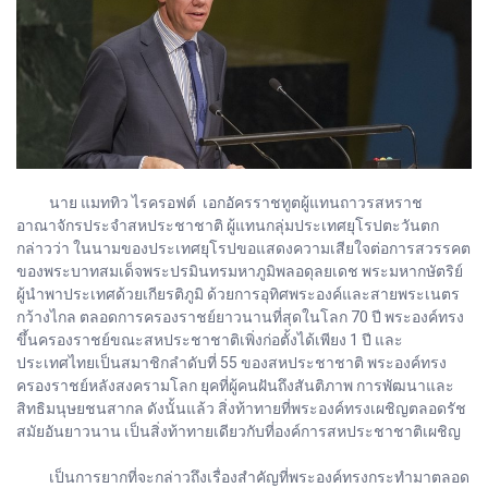
นาย แมททิว ไรครอฟต์ เอกอัครราชทูตผู้แทนถาวรสหราช
อาณาจักรประจำสหประชาชาติ ผู้แทนกลุ่มประเทศยุโรปตะวันตก
กล่าวว่า ในนามของประเทศยุโรปขอแสดงความเสียใจต่อการสวรรคต
ของพระบาทสมเด็จพระปรมินทรมหาภูมิพลอดุลยเดช พระมหากษัตริย์
ผู้นำพาประเทศด้วยเกียรติภูมิ ด้วยการอุทิศพระองค์และสายพระเนตร
กว้างไกล ตลอดการครองราชย์ยาวนานที่สุดในโลก 70 ปี พระองค์ทรง
ขึ้นครองราชย์ขณะสหประชาชาติเพิ่งก่อตั้งได้เพียง 1 ปี และ
ประเทศไทยเป็นสมาชิกลำดับที่ 55 ของสหประชาชาติ พระองค์ทรง
ครองราชย์หลังสงครามโลก ยุคที่ผู้คนฝันถึงสันติภาพ การพัฒนาและ
สิทธิมนุษยชนสากล ดังนั้นแล้ว สิ่งท้าทายที่พระองค์ทรงเผชิญตลอดรัช
สมัยอันยาวนาน เป็นสิ่งท้าทายเดียวกับที่องค์การสหประชาชาติเผชิญ
เป็นการยากที่จะกล่าวถึงเรื่องสำคัญที่พระองค์ทรงกระทำมาตลอด