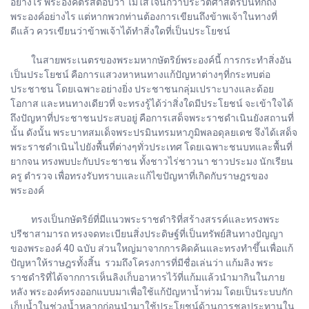
อย่างไร พระองค์ตรัสตอบว่า ไม่ใส่ใจนักว่าประวัติศาสตร์บันทึกถึง
พระองค์อย่างไร แต่หากพวกท่านต้องการเขียนถึงข้าพเจ้าในทางที่
ดีแล้ว ควรเขียนว่าข้าพเจ้าได้ทำสิ่งใดที่เป็นประโยชน์
ในสายพระเนตรของพระมหากษัตริย์พระองค์นี้ การกระทำสิ่งอัน
เป็นประโยชน์ คือการแสวงหาหนทางแก้ปัญหาต่างๆที่กระทบต่อ
ประชาชน โดยเฉพาะอย่างยิ่ง ประชาชนกลุ่มเปราะบางและด้อย
โอกาส และหนทางเดียวที่ จะทรงรู้ได้ว่าสิ่งใดมีประโยชน์ จะเข้าใจได้
ถึงปัญหาที่ประชาชนประสบอยู่ คือการเสด็จพระราชดำเนินยังสถานที่
นั้น ดังนั้น พระบาทสมเด็จพระปรมินทรมหาภูมิพลอดุลยเดช จึงได้เสด็จ
พระราชดำเนินไปยังพื้นที่ต่างๆทั่วประเทศ โดยเฉพาะชนบทและพื้นที่
ยากจน ทรงพบปะกับประชาชน ทั้งชาวไร่ชาวนา ชาวประมง นักเรียน
ครู ตำรวจ เพื่อทรงรับทราบและแก้ไขปัญหาที่เกิดกับราษฎรของ
พระองค์
ทรงเป็นกษัตริย์ที่มีแนวพระราชดำริที่สร้างสรรค์และทรงพระ
ปรีชาสามารถ ทรงจดทะเบียนสิ่งประดิษฐ์ที่เป็นทรัพย์สินทางปัญญา
ของพระองค์ 40 ฉบับ ส่วนใหญ่มาจากการคิดค้นและทรงทำขึ้นเพื่อแก้
ปัญหาให้ราษฎรทั้งสิ้น รวมถึงโครงการที่มีชื่อเล่นว่า แก้มลิง พระ
ราชดำริที่ได้จากการเห็นลิงเก็บอาหารไว้ที่แก้มแล้วนำมากินในภาย
หลัง พระองค์ทรงออกแบบมาเพื่อใช้แก้ปัญหาน้ำท่วม โดยเป็นระบบกัก
เก็บน้ำในช่วงน้ำหลากก่อนนำมาใช้ประโยชน์ด้านการชลประทานใน