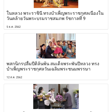
ในหลวง พระราชินี ทรงบำเพ็ญพระราชกุศลเนื่องใน
วันคล้ายวันพระบรมราชสมภพ รัชกาลที่ 9
5 ธ.ค. 2562
พสกนิกรปลื้มปีติล้นพ้น สมเด็จพระพันปีหลวง ทรง
บำเพ็ญพระราชกุศลวันเฉลิมพระชนมพรรษา
12 ส.ค. 2562