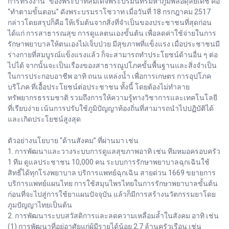
การทรงงาน” ของพระบาทสมเด็จพระปรมินทรมหาภูมิพลอดุลยเดช คือ
“ทำตามขั้นตอน” ดังพระบรมราโชวาท เมื่อวันที่ 18 กรกฎาคม 2517
กล่าวโดยสรุปก็คือ ให้เริ่มต้นจากสิ่งที่จำเป็นของประชาชนที่สุดก่อน
ได้แก่ การสาธารณสุข การดูแลตนเองขั้นต้น เพื่อลดค่าใช้จ่ายในการ
รักษาพยาบาลให้ตนเองไม่เจ็บป่วย มีสุขภาพที่แข็งแรง เมื่อประชาชนมี
ร่างกายที่สมบูรณ์แข็งแรงแล้ว ก็จะสามารถทำประโยชน์ด้านอื่น ๆ ต่อ
ไปได้ จากนั้นจะเป็นเรื่องของสาธารณูปโภคขั้นพื้นฐานและสิ่งจำเป็น
ในการประกอบอาชีพ อาทิ ถนน แหล่งน้ำ เพื่อการเกษตร การอุปโภค
บริโภค ที่เอื้อประโยชน์ต่อประชาชน ทั้งนี้ โดยต้องไม่ทำลาย
ทรัพยากรธรรมชาติ รวมถึงการให้ความรู้ทางวิชาการและเทคโนโลยี
ที่เรียบง่าย เน้นการปรับใช้ภูมิปัญญาท้องถิ่นที่สามารถนำไปปฏิบัติได้
และเกิดประโยชน์สูงสุด
ตัวอย่างนโยบาย “ด้านสังคม” ที่ผ่านมา เช่น
1. การพัฒนาและวางระบบการดูแลสุขภาพอาทิ เช่น ทีมหมอครอบครัว
1 ทีม ดูแลประชาชน 10,000 คน ระบบการรักษาพยาบาลฉุกเฉินใช้
สิทธิ์ได้ทุกโรงพยาบาล บริการแพทย์ฉุกเฉิน สายด่วน 1669 ขยายการ
บริการแพทย์แผนไทย การใช้สมุนไพรไทยในการรักษาพยาบาลขั้นต้น
ก่อนที่จะไปสู่การใช้ยาแผนปัจจุบัน แล้วก็มีการสร้างนวัตกรรมยาโดย
ภูมปัญญาไทยเป็นต้น
2. การพัฒนาระบบสวัสดิการและลดความเหลื่อมล้ำในสังคม อาทิ เช่น
(1) การพัฒนาที่อยู่อาศัยแก่ผู้มีรายได้น้อย 2.7 ล้านครัวเรือน เช่น