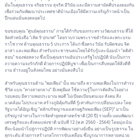
มั่นในคุณธรรม จริยธรรม สุจริต มีวินัย และมีความสามัคคีปรองดองกัน
เพื่อร่วมกันพัฒนาประเทศชาติบ้านเมืองให้มีความเจริญก้าวหน้าเป็น
ปึกแผ่นมั่นคงตลอดไป
ขอขอบคุณ “ศูนย์คุณธรรม” ภายใต้กำกับของกระทรวงวัฒนธรรม ที่ได้
จัดทำหนังสือ “เทิด 9 ปกเกศ” โดยรวบรวมพระราชดำรัสและพระบรม
ราโชวาท ด้านคุณธรรม 5 ประการ ได้แก่ ซื่อตรง วินัย รับผิดชอบ จิต
อาสา และพอเพียง สำหรับประชาชนคนไทยได้รับรู้และน้อมนำ “คติคำ
สอน” ของพ่อหลวง ซึ่งเป็นคุณธรรมอันประเสริฐไปปฏิบัติ นับเป็นการ
ถวายความจงรักภักดี ด้วยการปฏิบัติบูชา เพื่อเป็นการสืบทอดให้สิ่งดีที่
งาม ธำรงอยู่ในสังคมไทย อย่างมั่นคงสืบไป
สำหรับคุณธรรมด้าน “พอเพียง” นั้น หมายถึง ความพอเพียงในการดำรง
ชีวิต แบบ “ทางสายกลาง” มีเหตุมีผล ใช้ความรู้ในการตัดสินใจอย่าง
รอบคอบ มีความพอประมาณ พอดี ไม่เบียดเบียนตนเอง สังคม สิ่ง
แวดล้อม ไม่ประมาท สร้างภูมิคุ้มกันที่ดี รู้เท่าทันการเปลี่ยนแปลง โดย
รัฐบาลได้อัญเชิญ “หลักปรัชญาของเศรษฐกิจพอเพียง (SEP)” มาเป็น
ปรัชญานำทางในการจัดทำยุทธศาสตร์ชาติ (20 ปี) รวมทั้ง แผนพัฒนา
เศรษฐกิจและสังคมแห่งชาติ ฉบับที่ 12 (พ.ศ. 2560 - 2564) โดยมุ่งเน้น
ที่จะน้อมนำไปสู่การปฏิบัติ การพัฒนาอย่างยั่งยืน อย่างเป็นรูปธรรม ใน
ทุกระดับ ด้วยการสร้างกลไกการขับเคลื่อน ซึ่งบูรณาการหลายหน่วย