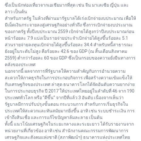
ซึ่งเป็นนักท่องเที่ยวจากเอเชียมากที่สุด เช่น จีน มาเลเซีย ญี่ปุ่น และ
ลาว เป็นต้น
สำหรับภาครัฐ ในห้วงที่ผ่านมารัฐบาลได้เร่งเบิกจ่ายงบประมาณ เพื่อให้
มีเม็ดเงินกระจายลงสู่เศรษฐกิจอย่างทั่วถึง ซึ่งการเบิกจ่ายงบประมาณ
ของภาครัฐ ทั้งปีงบประมาณ 2559 เบิกจ่ายได้สูงกว่าปีงบประมาณก่อน
หน้าร้อยละ 7.9 แบ่งเป็นรายจ่ายประจำเบิกจ่ายได้สูงขึ้นร้อยละ 5.1
ส่วนรายจ่ายลงทุนเบิกจ่ายได้สูงขึ้นร้อยละ 34.4 สำหรับหนี้สาธารณะ
ยังอยู่ในระดับไม่สูง คือร้อยละ 42.6 ของ GDP (ณ สิ้นเดือนสิงหาคม
2559) ต่ำกว่าร้อยละ 60 ของ GDP ซึ่งเป็นกรอบของความยั่งยืนทางการ
คลังของประเทศ
นอกจากนี้ ผลจากการที่รัฐบาลให้ความสำคัญกับการอำนวยความ
สะดวกให้ภาคธุรกิจในการประกอบกิจการ เพื่อสร้างความเข้มแข็งให้
กับเศรษฐกิจของประเทศ ล่าสุด ธนาคารโลกได้จัดอันดับความยากง่าย
ในการประกอบธุรกิจ ปี 2017 ให้ประเทศไทยอยู่ในลำดับที่ 46 จาก 190
ประเทศทั่วโลก หรือ “ดีขึ้น” จากปีที่แล้ว 3 อันดับ เนื่องจากเห็นว่า
รัฐบาลมีการปรับปรุงขั้นตอน กระบวนการ สำหรับการเริ่มธุรกิจใน
ประเทศให้สะดวกและทันสมัยมากยิ่งขึ้น อาทิ เช่น ระบบชำระเงิน การ
เข้าถึงสินเชื่อ และการแก้ไขปัญหาล้มละลาย เป็นต้น
ทั้งนี้ แนวโน้มเศรษฐกิจในระยะกลางและระยะยาว ได้รับรายงานจาก
หน่วยงานที่เกี่ยวข้อง อาทิ เช่น สำนักงานคณะกรรมการพัฒนาการ
เศรษฐกิจและสังคมแห่งชาติ (สภาพัฒน์ฯ) ธนาคารแห่งประเทศไทย