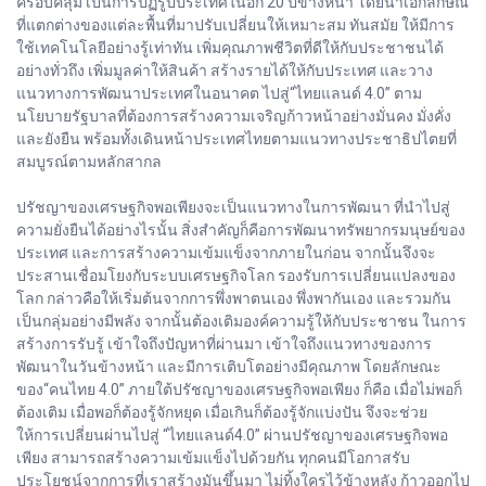
ครอบคลุม เป็นการปฏิรูปประเทศในอีก 20 ปีข้างหน้า โดยนำเอกลักษณ์
ที่แตกต่างของแต่ละพื้นที่มาปรับเปลี่ยนให้เหมาะสม ทันสมัย ให้มีการ
ใช้เทคโนโลยีอย่างรู้เท่าทัน เพิ่มคุณภาพชีวิตที่ดีให้กับประชาชนได้
อย่างทั่วถึง เพิ่มมูลค่าให้สินค้า สร้างรายได้ให้กับประเทศ และวาง
แนวทางการพัฒนาประเทศในอนาคต ไปสู่“ไทยแลนด์ 4.0” ตาม
นโยบายรัฐบาลที่ต้องการสร้างความเจริญก้าวหน้าอย่างมั่นคง มั่งคั่ง
และยังยืน พร้อมทั้งเดินหน้าประเทศไทยตามแนวทางประชาธิปไตยที่
สมบูรณ์ตามหลักสากล
ปรัชญาของเศรษฐกิจพอเพียงจะเป็นแนวทางในการพัฒนา ที่นำไปสู่
ความยั่งยืนได้อย่างไรนั้น สิ่งสำคัญก็คือการพัฒนาทรัพยากรมนุษย์ของ
ประเทศ และการสร้างความเข้มแข็งจากภายในก่อน จากนั้นจึงจะ
ประสานเชื่อมโยงกับระบบเศรษฐกิจโลก รองรับการเปลี่ยนแปลงของ
โลก กล่าวคือให้เริ่มต้นจากการพึ่งพาตนเอง พึ่งพากันเอง และรวมกัน
เป็นกลุ่มอย่างมีพลัง จากนั้นต้องเติมองค์ความรู้ให้กับประชาชน ในการ
สร้างการรับรู้ เข้าใจถึงปัญหาที่ผ่านมา เข้าใจถึงแนวทางของการ
พัฒนาในวันข้างหน้า และมีการเติบโตอย่างมีคุณภาพ โดยลักษณะ
ของ“คนไทย 4.0” ภายใต้ปรัชญาของเศรษฐกิจพอเพียง ก็คือ เมื่อไม่พอก็
ต้องเติม เมื่อพอก็ต้องรู้จักหยุด เมื่อเกินก็ต้องรู้จักแบ่งปัน จึงจะช่วย
ให้การเปลี่ยนผ่านไปสู่ “ไทยแลนด์4.0” ผ่านปรัชญาของเศรษฐกิจพอ
เพียง สามารถสร้างความเข้มแข็งไปด้วยกัน ทุกคนมีโอกาสรับ
ประโยชน์จากการที่เราสร้างมันขึ้นมา ไม่ทิ้งใครไว้ข้างหลัง ก้าวออกไป