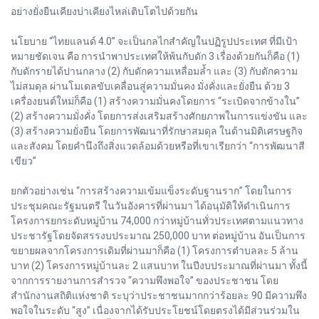
อย่างยั่งยืนเคียงบ่าเคียงไหล่เติบโตไปด้วยกัน
นโยบาย “ไทยแลนด์ 4.0” จะเป็นกลไกสำคัญในปฏิรูปประเทศ ที่มีเป้า
หมายชัดเจน คือ การนำพาประเทศให้พ้นกับดัก 3 เรื่องด้วยกันก็คือ (1)
กับดักรายได้ปานกลาง (2) กับดักความเหลื่อมล้ำ และ (3) กับดักความ
ไม่สมดุล ผ่านโมเดลขับเคลื่อนสู่ความมั่นคง มั่งคั่งและยั่งยืน ด้วย 3
เครื่องยนต์ใหม่ก็คือ (1) สร้างความมั่นคงโดยการ “ระเบิดจากข้างใน”
(2) สร้างความมั่งคั่ง โดยการส่งเสริมสร้างศักยภาพในการแข่งขัน และ
(3) สร้างความยั่งยืน โดยการพัฒนาที่รักษาสมดุล ในด้านมิติเศรษฐกิจ
และสังคม โดยคำนึงถึงสิ่งแวดล้อมด้วยหรือที่เขาเรียกว่า “การพัฒนาสี
เขียว”
ยกตัวอย่างเช่น “การสร้างความเข้มแข็งระดับฐานราก” โดยในการ
ประชุมคณะรัฐมนตรี ในวันอังคารที่ผ่านมา ได้อนุมัติให้ดำเนินการ
โครงการยกระดับหมู่บ้าน 74,000 กว่าหมู่บ้านทั่วประเทศตามแนวทาง
ประชารัฐโดยจัดสรรงบประมาณ 250,000 บาท ต่อหมู่บ้าน อันเป็นการ
ขยายผลจากโครงการเดิมที่ผ่านมาก็คือ (1) โครงการตำบลละ 5 ล้าน
บาท (2) โครงการหมู่บ้านละ 2 แสนบาท ในปีงบประมาณที่ผ่านมา ทั้งนี้
จากการรายงานการสำรวจ “ความพึงพอใจ” ของประชาชน โดย
สำนักงานสถิติแห่งชาติ ระบุว่าประชาชนมากกว่าร้อยละ 90 มีความพึง
พอใจในระดับ “สูง” เนื่องจากได้รับประโยชน์โดยตรงได้มีส่วนร่วมใน