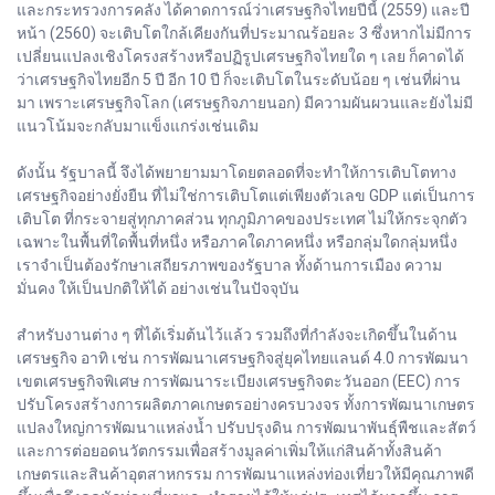
และกระทรวงการคลัง ได้คาดการณ์ว่าเศรษฐกิจไทยปีนี้ (2559) และปี
หน้า (2560) จะเติบโตใกล้เคียงกันที่ประมาณร้อยละ 3 ซึ่งหากไม่มีการ
เปลี่ยนแปลงเชิงโครงสร้างหรือปฏิรูปเศรษฐกิจไทยใด ๆ เลย ก็คาดได้
ว่าเศรษฐกิจไทยอีก 5 ปี อีก 10 ปี ก็จะเติบโตในระดับน้อย ๆ เช่นที่ผ่าน
มา เพราะเศรษฐกิจโลก (เศรษฐกิจภายนอก) มีความผันผวนและยังไม่มี
แนวโน้มจะกลับมาแข็งแกร่งเช่นเดิม
ดังนั้น รัฐบาลนี้ จึงได้พยายามมาโดยตลอดที่จะทำให้การเติบโตทาง
เศรษฐกิจอย่างยั่งยืน ที่ไม่ใช่การเติบโตแต่เพียงตัวเลข GDP แต่เป็นการ
เติบโต ที่กระจายสู่ทุกภาคส่วน ทุกภูมิภาคของประเทศ ไม่ให้กระจุกตัว
เฉพาะในพื้นที่ใดพื้นที่หนึ่ง หรือภาคใดภาคหนึ่ง หรือกลุ่มใดกลุ่มหนึ่ง
เราจำเป็นต้องรักษาเสถียรภาพของรัฐบาล ทั้งด้านการเมือง ความ
มั่นคง ให้เป็นปกติให้ได้ อย่างเช่นในปัจจุบัน
สำหรับงานต่าง ๆ ที่ได้เริ่มต้นไว้แล้ว รวมถึงที่กำลังจะเกิดขึ้นในด้าน
เศรษฐกิจ อาทิ เช่น การพัฒนาเศรษฐกิจสู่ยุคไทยแลนด์ 4.0 การพัฒนา
เขตเศรษฐกิจพิเศษ การพัฒนาระเบียงเศรษฐกิจตะวันออก (EEC) การ
ปรับโครงสร้างการผลิตภาคเกษตรอย่างครบวงจร ทั้งการพัฒนาเกษตร
แปลงใหญ่การพัฒนาแหล่งน้ำ ปรับปรุงดิน การพัฒนาพันธุ์พืชและสัตว์
และการต่อยอดนวัตกรรมเพื่อสร้างมูลค่าเพิ่มให้แก่สินค้าทั้งสินค้า
เกษตรและสินค้าอุตสาหกรรม การพัฒนาแหล่งท่องเที่ยวให้มีคุณภาพดี