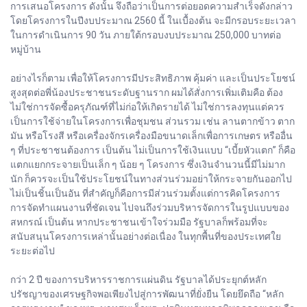
การเสนอโครงการ ดังนั้น จึงถือว่าเป็นการต่อยอดความสำเร็จดังกล่าว
โดยโครงการในปีงบประมาณ 2560 นี้ ในเบื้องต้น จะมีกรอบระยะเวลา
ในการดำเนินการ 90 วัน ภายใต้กรอบงบประมาณ 250,000 บาทต่อ
หมู่บ้าน
อย่างไรก็ตาม เพื่อให้โครงการมีประสิทธิภาพ คุ้มค่า และเป็นประโยชน์
สูงสุดต่อพี่น้องประชาชนระดับฐานราก ผมได้สั่งการเพิ่มเติมคือ ต้อง
ไม่ใช่การจัดซื้อครุภัณฑ์ที่ไม่ก่อให้เกิดรายได้ ไม่ใช่การลงทุนแต่ควร
เป็นการใช้จ่ายในโครงการเพื่อชุมชน ส่วนรวม เช่น ลานตากข้าว ตาก
มัน หรือโรงสี หรือเครื่องจักรเครื่องมือขนาดเล็กเพื่อการเกษตร หรืออื่น
ๆ ที่ประชาชนต้องการ เป็นต้น ไม่เป็นการใช้เงินแบบ “เบี้ยหัวแตก” ก็คือ
แตกแยกกระจายเป็นเล็ก ๆ น้อย ๆ โครงการ ซึ่งเงินจำนวนนี้มีไม่มาก
นัก ก็ควรจะเป็นใช้ประโยชน์ในทางส่วนร่วมอย่าให้กระจายกันออกไป
ไม่เป็นชิ้นเป็นอัน ที่สำคัญก็คือการมีส่วนร่วมตั้งแต่การคิดโครงการ
การจัดทำแผนงานที่ชัดเจน ไปจนถึงร่วมบริหารจัดการในรูปแบบของ
สหกรณ์ เป็นต้น หากประชาชนเข้าใจร่วมมือ รัฐบาลก็พร้อมที่จะ
สนับสนุนโครงการเหล่านั้นอย่างต่อเนื่อง ในทุกพื้นที่ของประเทศใย
ระยะต่อไป
กว่า 2 ปี ของการบริหารราชการแผ่นดิน รัฐบาลได้ประยุกต์หลัก
ปรัชญาของเศรษฐกิจพอเพียงไปสู่การพัฒนาที่ยั่งยืน โดยยึดถือ “หลัก