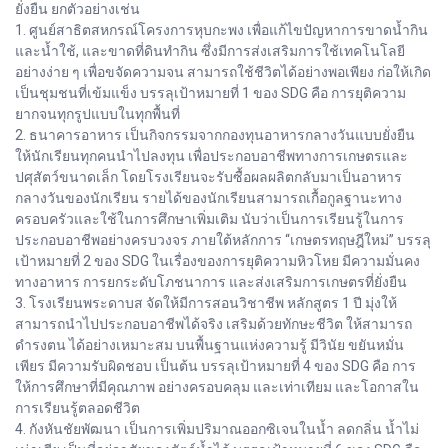
ยั่งยืน ยกตัวอย่างเช่น
1. ศูนย์สาธิตสหกรณ์โครงการหุบกะพง เพื่อแก้ไขปัญหาการขาดน้ำกิน
และน้ำใช้, และขาดที่ดินทำกิน ซึ่งมีการส่งเสริมการใช้เทคโนโลยี
อย่างง่าย ๆ เพื่อขจัดความจน สามารถใช้ชีวิตได้อย่างพอเพียง ก่อให้เกิด
เป็นชุมชนที่เข้มแข็ง บรรลุเป้าหมายที่ 1 ของ SDG คือ การยุติความ
ยากจนทุกรูปแบบในทุกพื้นที่
2. ธนาคารอาหาร เป็นกิจกรรมจากกองทุนอาหารกลางวันแบบยั่งยืน
ให้นักเรียนทุกคนนำไปลงทุน เพื่อประกอบอาชีพทางการเกษตรและ
ปศุสัตว์ขนาดเล็ก โดยโรงเรียนจะรับซื้อผลผลิตกลับมาเป็นอาหาร
กลางวันของนักเรียน รายได้ของนักเรียนสามารถเกื้อกูลฐานะทาง
ครอบครัวและใช้ในการศึกษาเพิ่มเติม นับว่าเป็นการเรียนรู้ในการ
ประกอบอาชีพอย่างครบวงจร ภายใต้หลักการ “เกษตรทฤษฎีใหม่” บรรลุ
เป้าหมายที่ 2 ของ SDG ในเรื่องของการยุติความหิวโหย มีความมั่นคง
ทางอาหาร การยกระดับโภชนาการ และส่งเสริมการเกษตรที่ยั่งยืน
3. โรงเรียนพระดาบส จัดให้มีการสอนวิชาชีพ หลักสูตร 1 ปี มุ่งให้
สามารถนำไปประกอบอาชีพได้จริง เสริมด้วยทักษะชีวิต ให้สามารถ
ดำรงตน ได้อย่างเหมาะสม บนพื้นฐานแห่งความรู้ มีวินัย ขยันหมั่น
เพียร มีความรับผิดชอบ เป็นต้น บรรลุเป้าหมายที่ 4 ของ SDG คือ การ
ให้การศึกษาที่มีคุณภาพ อย่างครอบคลุม และเท่าเทียม และโอกาสใน
การเรียนรู้ตลอดชีวิต
4. กังหันชัยพัฒนา เป็นการเพิ่มปริมาณออกซิเจนในน้ำ ลดกลิ่น น้ำไม่