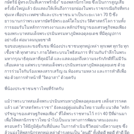
กษัตริย์ ผู้ทรงเป็นที่เคารพรักยิ่ง” ของพสกนิกรไทย ซึ่งเป็นการสูญเสีย
ครั้งยิ่งใหญ่แล้ว ยังแสดงให้เห็นถึงการยกย่องในพระราชกรณียกิจที่ทรง
ทุ่มเท เพื่อประเทศชาติและประชาชน มาเป็นระยะเวลา 70 ปี ซึ่ง
ยาวนานกว่าพระมหากษัตริย์พระองค์ใดในประวัติศาสตร์โลก รวมทั้ง
การยอมรับในหลักการทรงงานและหลักปรัชญาของเศรษฐกิจพอเพียง
ของพระบาทสมเด็จพระปรมินทรมหาภูมิพลอดุลยเดช ที่มีคุณูปการ
อย่างยิ่ง ต่อมวลมนุษยชาติ
ขอขอบคุณและขอชื่นชม พี่น้องประชาชนทุกหมู่เหล่า ทุกเพศ ทุกวัย ทุก
เชื้อชาติ ทุกศาสนา ภายใต้พระบรมโพธิสมภาร ที่ร่วมกันรำลึกในพระ
มหากรุณาธิคุณหาที่สุดมิได้ และแสดงออกถึงความจงรักภักดีที่ไม่มีวัน
เสื่อมคลาย แด่พระบาทสมเด็จพระปรมินทรมหาภูมิพลอดุลยเดช ด้วย
การร่วมใจกันร้องเพลงสรรเสริญ ณ ท้องสนามหลวง และการทำดีเพื่อ
พ่อ ด้วยการทำหน้าที่ “จิตอาสา” ด้วยครับ
พี่น้องประชาชนชาวไทยที่รักครับ
แม้ว่าพระบาทสมเด็จพระปรมินทรมหาภูมิพลอดุลยเดช เสด็จสวรรคต
แล้ว แต่ “ศาสตร์พระราชา” ยังคงอยู่คู่แผ่นดินไทย รวมทั้ง แนวคิด “หลัก
ปรัชญาของเศรษฐกิจพอเพียง” ที่ได้พระราชทานไว้ กว่า 40 ปีที่ผ่านมา
เพื่อให้พสกนิกรชาวไทย นำไปเป็นแนวทางการพัฒนาตนเองและ
ครอบครัว ให้มีภูมิคุ้มกันที่มั่นคง ในการดำเนินชีวิตอย่างมีความสุข ซึ่ง
ล้วนมุ่งให้พสกนิกรทุกหมู่เหล่าดำรงตนเป็น “คนดี” ทั้งคิดดี พูดดี ทำดี ยึด