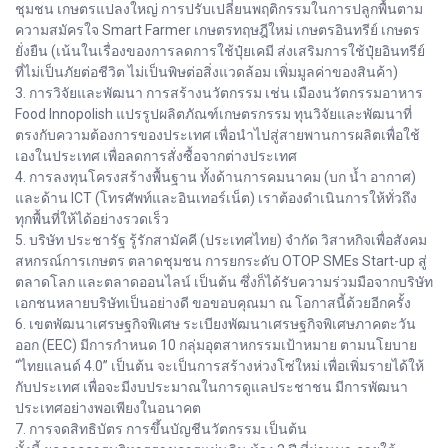
ชุมชน เกษตรแปลงใหญ่ การปรับเปลี่ยนพฤติกรรมในการปลูกพื้นตาม
ความสมัครใจ Smart Farmer เกษตรทฤษฎีใหม่ เกษตรอินทรีย์ เกษตร
ยั่งยืน (เน้นในเรื่องของการลดการใช้ปุ๋ยเคมี ส่งเสริมการใช้ปุ๋ยอินทรีย์
ที่ไม่เป็นภัยต่อชีวิต ไม่เป็นพิษต่อสิ่งแวดล้อม เพิ่มมูลค่าของสินค้า)
3. การวิจัยและพัฒนา การสร้างนวัตกรรม เช่น เมืองนวัตกรรมอาหาร
Food Innopolish แปรรูปผลิตภัณฑ์เกษตรกรรม ทุนวิจัยและพัฒนาที่
ตรงกับความต้องการของประเทศ เพื่อนำไปสู่สายพานการผลิตเพื่อใช้
เองในประเทศ เพื่อลดการสั่งซื้อจากต่างประเทศ
4. การลงทุนโครงสร้างพื้นฐาน ทั้งด้านการคมนาคม (บก น้ำ อากาศ)
และด้าน ICT (โทรศัพท์และอินเทอร์เน็ต) เราต้องดำเนินการให้ทั่วถึง
ทุกพื้นที่ให้ได้อย่างรวดเร็ว
5. บริษัท ประชารัฐ รู้รักสามัคคี (ประเทศไทย) จำกัด วิสาหกิจเพื่อสังคม
สหกรณ์การเกษตร ตลาดชุมชน การยกระดับ OTOP SMEs Start-up สู่
ตลาดโลก และตลาดออนไลน์ เป็นต้น ซึ่งก็ได้รับความร่วมมือจากบริษัท
เอกชนหลายบริษัทเป็นอย่างดี ขอขอบคุณมา ณ โอกาสนี้ด้วยอีกครั้ง
6. เขตพัฒนาเศรษฐกิจพิเศษ ระเบียงพัฒนาเศรษฐกิจพิเศษภาคตะวัน
ออก (EEC) มีการกำหนด 10 กลุ่มอุตสาหกรรมเป้าหมาย ตามนโยบาย
“ไทยแลนด์ 4.0” เป็นต้น จะเป็นการสร้างห่วงโซ่ใหม่ เพื่อเพิ่มรายได้ให้
กับประเทศ เพื่อจะมีงบประมาณในการดูแลประชาชน มีการพัฒนา
ประเทศอย่างพอเพียงในอนาคต
7. การจดสิทธิบัตร การขึ้นบัญชีนวัตกรรม เป็นต้น