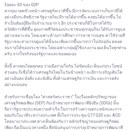
ร้อยละ 60 ของ GDP
หากอนาคตข้างหน้า เศรษฐกิจเราดีขึ้น มีการจัดระบบการเก็บภาษีได้
อย่างมีประสิทธิภาพ รัฐบาลก็จะมีรายได้มากขึ้น ลงทุนได้มากขึ้น ไม่
จำเป็นต้องกู้ยืมเงินจำนวนมาก ๆ อีก ประชาชนก็มีโอกาสได้รับ
สวัสดิการที่ดีขึ้น คุณภาพชีวิตของประชาชนทุกกลุ่มก็จะได้รับการดูแล
อย่างเหมาะสม โดยเฉพาะด้านการศึกษา การสาธารณสุข ค่าใช้จ่ายที่
รัฐบาลจะสามารถดูแลได้นั้นจะเพิ่มมากขึ้นมากกว่าในปัจจุบัน ตลอด
จนรายได้ของประชาชน โดยเฉพาะกลุ่มผู้ใช้แรงงาน ผมเห็นใจทุกท่าน
ครับ จากใจจริงของรัฐบาลและของผมเอง
ทั้งนี้ หากคนไทยทุกคน ร่วมมือร่วมใจกัน ไม่ขัดแย้ง เห็นแก่ประโยชน์
ส่วนตน ก็เชื่อได้ว่าเศรษฐกิจไทยในวันข้างหน้า จะมีการเจริญเติบโต
อย่างมั่นคง มั่งคั่ง และยั่งยืน ทั้งด้านเศรษฐกิจ การเงิน และการคลัง
อย่างแน่นอน
สำหรับการเชื่อมโยง “ศาสตร์พระราชา” ในเรื่องหลักปรัชญาของ
เศรษฐกิจพอเพียง (SEP) กับเป้าหมายการพัฒนาที่ยั่งยืน (SDGs) นั้น
ถือว่ารัฐบาลประสบความสำเร็จ ในการสร้างความตระหนักและการ
ยอมรับในเวทีระหว่างประเทศ ทั้งในการประชุม G77 G20 และ ACD
โดยนานาประเทศ ต่างเห็นพ้องกันว่า หลักปรัชญาของเศรษฐกิจพอ
เพียง ถือเป็นแนวทางหนึ่ง ที่สนับสนุนการบรรลุเป้าหมายการพัฒนาที่