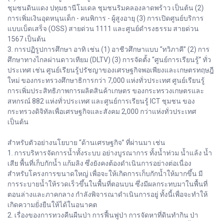
ชุมชนดินแดง ปทุมธานีโมเดล ชุมชนริมคลองลาดพร้าว เป็นต้น (2)
การเพิ่มเงินอุดหนุนเด็ก - คนพิการ - ผู้สูงอายุ (3) การเปิดศูนย์บริการ
แบบเบ็ดเสร็จ (OSS) สายด่วน 1111 และศูนย์ดำรงธรรม สายด่วน
1567 เป็นต้น
3. การปฏิรูปการศึกษา อาทิ เช่น (1) อาชีวศึกษาแบบ “ทวิภาคี” (2) การ
ศึกษาทางไกลผ่านดาวเทียม (DLTV) (3) การจัดตั้ง “ศูนย์การเรียนรู้” ทั่ว
ประเทศ เช่น ศูนย์เรียนรู้ปรัชญาของเศรษฐกิจพอเพียงและเกษตรทฤษฎี
ใหม่ ของกระทรวงศึกษาธิการกว่า 7,000 แห่งทั่วประเทศ ศูนย์เรียนรู้
การเพิ่มประสิทธิภาพการผลิตสินค้าเกษตร ของกระทรวงเกษตรและ
สหกรณ์ 882 แห่งทั่วประเทศ และศูนย์การเรียนรู้ ICT ชุมชน ของ
กระทรวงดิจิทัลเพื่อเศรษฐกิจและสังคม 2,000 กว่าแห่งทั่วประเทศ
เป็นต้น
สำหรับตัวอย่างนโยบาย “ด้านเศรษฐกิจ” ที่ผ่านมา เช่น
1. การบริหารจัดการน้ำทั้งระบบ อย่างบูรณาการ ทั้งน้ำท่วม น้ำแล้ง น้ำ
เสีย พื้นที่เก็บกักน้ำ แก้มลิง ซึ่งยังคงต้องดำเนินการอย่างต่อเนื่อง
สำหรับโครงการขนาดใหญ่ เพื่อจะให้เกิดการเก็บกักน้ำให้มากขึ้น มี
การระบายน้ำให้รวดเร็วขึ้นในพื้นที่ตอนบน ซึ่งมีผลกระทบมาในพื้นที่
ตอนล่างและภาคกลาง กำลังพิจารณาดำเนินการอยู่ ทั้งนี้เพื่อจะทำให้
เกิดความยั่งยืนให้ได้ในอนาคต
2. เรื่องของการทวงคืนผืนป่า การฟื้นฟูป่า การจัดหาที่ดินทำกิน ป่า