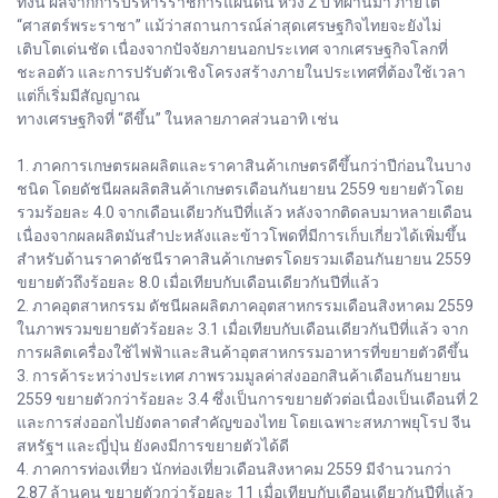
ทั้งนี้ ผลจากการบริหารราชการแผ่นดิน ห้วง 2 ปี ที่ผ่านมา ภายใต้
“ศาสตร์พระราชา” แม้ว่าสถานการณ์ล่าสุดเศรษฐกิจไทยจะยังไม่
เติบโตเด่นชัด เนื่องจากปัจจัยภายนอกประเทศ จากเศรษฐกิจโลกที่
ชะลอตัว และการปรับตัวเชิงโครงสร้างภายในประเทศที่ต้องใช้เวลา
แต่ก็เริ่มมีสัญญาณ
ทางเศรษฐกิจที่ “ดีขึ้น” ในหลายภาคส่วนอาทิ เช่น
1. ภาคการเกษตรผลผลิตและราคาสินค้าเกษตรดีขึ้นกว่าปีก่อนในบาง
ชนิด โดยดัชนีผลผลิตสินค้าเกษตรเดือนกันยายน 2559 ขยายตัวโดย
รวมร้อยละ 4.0 จากเดือนเดียวกันปีที่แล้ว หลังจากติดลบมาหลายเดือน
เนื่องจากผลผลิตมันสำปะหลังและข้าวโพดที่มีการเก็บเกี่ยวได้เพิ่มขึ้น
สำหรับด้านราคาดัชนีราคาสินค้าเกษตรโดยรวมเดือนกันยายน 2559
ขยายตัวถึงร้อยละ 8.0 เมื่อเทียบกับเดือนเดียวกันปีที่แล้ว
2. ภาคอุตสาหกรรม ดัชนีผลผลิตภาคอุตสาหกรรมเดือนสิงหาคม 2559
ในภาพรวมขยายตัวร้อยละ 3.1 เมื่อเทียบกับเดือนเดียวกันปีที่แล้ว จาก
การผลิตเครื่องใช้ไฟฟ้าและสินค้าอุตสาหกรรมอาหารที่ขยายตัวดีขึ้น
3. การค้าระหว่างประเทศ ภาพรวมมูลค่าส่งออกสินค้าเดือนกันยายน
2559 ขยายตัวกว่าร้อยละ 3.4 ซึ่งเป็นการขยายตัวต่อเนื่องเป็นเดือนที่ 2
และการส่งออกไปยังตลาดสำคัญของไทย โดยเฉพาะสหภาพยุโรป จีน
สหรัฐฯ และญี่ปุ่น ยังคงมีการขยายตัวได้ดี
4. ภาคการท่องเที่ยว นักท่องเที่ยวเดือนสิงหาคม 2559 มีจำนวนกว่า
2.87 ล้านคน ขยายตัวกว่าร้อยละ 11 เมื่อเทียบกับเดือนเดียวกันปีที่แล้ว