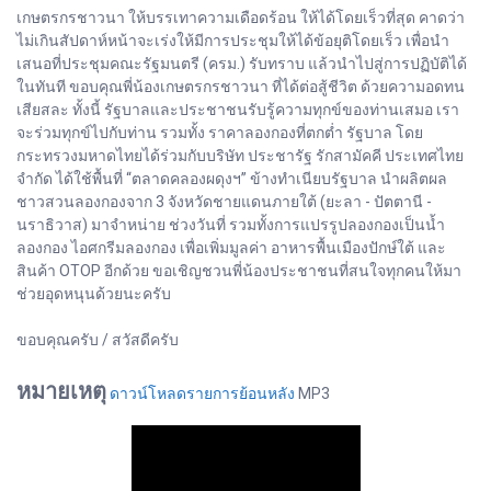
เกษตรกรชาวนา ให้บรรเทาความเดือดร้อน ให้ได้โดยเร็วที่สุด คาดว่า
ไม่เกินสัปดาห์หน้าจะเร่งให้มีการประชุมให้ได้ข้อยุติโดยเร็ว เพื่อนำ
เสนอที่ประชุมคณะรัฐมนตรี (ครม.) รับทราบ แล้วนำไปสู่การปฏิบัติได้
ในทันที ขอบคุณพี่น้องเกษตรกรชาวนา ที่ได้ต่อสู้ชีวิต ด้วยความอดทน
เสียสละ ทั้งนี้ รัฐบาลและประชาชนรับรู้ความทุกข์ของท่านเสมอ เรา
จะร่วมทุกข์ไปกับท่าน รวมทั้ง ราคาลองกองที่ตกต่ำ รัฐบาล โดย
กระทรวงมหาดไทยได้ร่วมกับบริษัท ประชารัฐ รักสามัคคี ประเทศไทย
จำกัด ได้ใช้พื้นที่ “ตลาดคลองผดุงฯ” ข้างทำเนียบรัฐบาล นำผลิตผล
ชาวสวนลองกองจาก 3 จังหวัดชายแดนภายใต้ (ยะลา - ปัตตานี -
นราธิวาส) มาจำหน่าย ช่วงวันที่ รวมทั้งการแปรรูปลองกองเป็นน้ำ
ลองกอง ไอศกรีมลองกอง เพื่อเพิ่มมูลค่า อาหารพื้นเมืองปักษ์ใต้ และ
สินค้า OTOP อีกด้วย ขอเชิญชวนพี่น้องประชาชนที่สนใจทุกคนให้มา
ช่วยอุดหนุนด้วยนะครับ
ขอบคุณครับ / สวัสดีครับ
หมายเหตุ
ดาวน์โหลดรายการย้อนหลัง
MP3