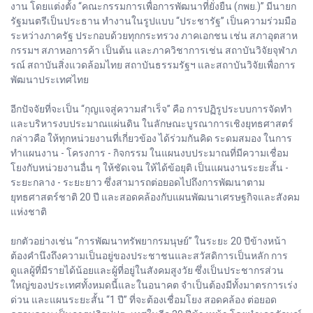
งาน โดยแต่งตั้ง “คณะกรรมการเพื่อการพัฒนาที่ยั่งยืน (กพย.)” มีนายก
รัฐมนตรีเป็นประธาน ทำงานในรูปแบบ “ประชารัฐ” เป็นความร่วมมือ
ระหว่างภาครัฐ ประกอบด้วยทุกกระทรวง ภาคเอกชน เช่น สภาอุตสาห
กรรมฯ สภาหอการค้า เป็นต้น และภาควิชาการเช่น สถาบันวิจัยจุฬาภ
รณ์ สถาบันสิ่งแวดล้อมไทย สถาบันธรรมรัฐฯ และสถาบันวิจัยเพื่อการ
พัฒนาประเทศไทย
อีกปัจจัยที่จะเป็น “กุญแจสู่ความสำเร็จ” คือ การปฏิรูประบบการจัดทำ
และบริหารงบประมาณแผ่นดิน ในลักษณะบูรณาการเชิงยุทธศาสตร์
กล่าวคือ ให้ทุกหน่วยงานที่เกี่ยวข้อง ได้ร่วมกันคิด ระดมสมอง ในการ
ทำแผนงาน - โครงการ - กิจกรรม ในแผนงบประมาณที่มีความเชื่อม
โยงกับหน่วยงานอื่น ๆ ให้ชัดเจน ให้ได้ข้อยุติ เป็นแผนงานระยะสั้น -
ระยะกลาง - ระยะยาว ซึ่งสามารถต่อยอดไปถึงการพัฒนาตาม
ยุทธศาสตร์ชาติ 20 ปี และสอดคล้องกับแผนพัฒนาเศรษฐกิจและสังคม
แห่งชาติ
ยกตัวอย่างเช่น “การพัฒนาทรัพยากรมนุษย์” ในระยะ 20 ปีข้างหน้า
ต้องคำนึงถึงความเป็นอยู่ของประชาชนและสวัสดิการเป็นหลัก การ
ดูแลผู้ที่มีรายได้น้อยและผู้ที่อยู่ในสังคมสูงวัย ซึ่งเป็นประชากรส่วน
ใหญ่ของประเทศทั้งหมดนี้และในอนาคต จำเป็นต้องมีทั้งมาตรการเร่ง
ด่วน และแผนระยะสั้น “1 ปี” ที่จะต้องเชื่อมโยง สอดคล้อง ต่อยอด