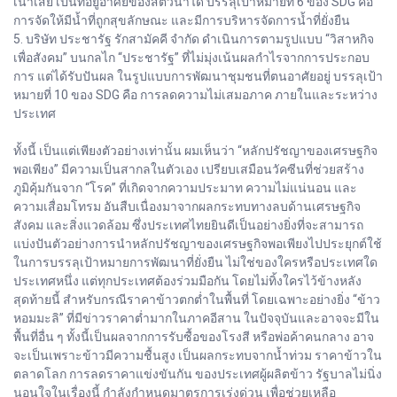
เน่าเสีย เป็นที่อยู่อาศัยของสัตว์น้ำได้ บรรลุเป้าหมายที่ 6 ของ SDG คือ
การจัดให้มีน้ำที่ถูกสุขลักษณะ และมีการบริหารจัดการน้ำที่ยั่งยืน
5. บริษัท ประชารัฐ รักสามัคคี จำกัด ดำเนินการตามรูปแบบ “วิสาหกิจ
เพื่อสังคม” บนกลไก “ประชารัฐ” ที่ไม่มุ่งเน้นผลกำไรจากการประกอบ
การ แต่ได้รับปันผล ในรูปแบบการพัฒนาชุมชนที่ตนอาศัยอยู่ บรรลุเป้า
หมายที่ 10 ของ SDG คือ การลดความไม่เสมอภาค ภายในและระหว่าง
ประเทศ
ทั้งนี้ เป็นแต่เพียงตัวอย่างเท่านั้น ผมเห็นว่า “หลักปรัชญาของเศรษฐกิจ
พอเพียง” มีความเป็นสากลในตัวเอง เปรียบเสมือนวัคซีนที่ช่วยสร้าง
ภูมิคุ้มกันจาก “โรค” ที่เกิดจากความประมาท ความไม่แน่นอน และ
ความเสื่อมโทรม อันสืบเนื่องมาจากผลกระทบทางลบด้านเศรษฐกิจ
สังคม และสิ่งแวดล้อม ซึ่งประเทศไทยยินดีเป็นอย่างยิ่งที่จะสามารถ
แบ่งปันตัวอย่างการนำหลักปรัชญาของเศรษฐกิจพอเพียงไปประยุกต์ใช้
ในการบรรลุเป้าหมายการพัฒนาที่ยั่งยืน ไม่ใช่ของใครหรือประเทศใด
ประเทศหนึ่ง แต่ทุกประเทศต้องร่วมมือกัน โดยไม่ทิ้งใครไว้ข้างหลัง
สุดท้ายนี้ สำหรับกรณีราคาข้าวตกต่ำในพื้นที่ โดยเฉพาะอย่างยิ่ง “ข้าว
หอมมะลิ” ที่มีข่าวราคาต่ำมากในภาคอีสาน ในปัจจุบันและอาจจะมีใน
พื้นที่อื่น ๆ ทั้งนี้เป็นผลจากการรับซื้อของโรงสี หรือพ่อค้าคนกลาง อาจ
จะเป็นเพราะข้าวมีความชื้นสูง เป็นผลกระทบจากน้ำท่วม ราคาข้าวใน
ตลาดโลก การลดราคาแข่งขันกัน ของประเทศผู้ผลิตข้าว รัฐบาลไม่นิ่ง
นอนใจในเรื่องนี้ กำลังกำหนดมาตรการเร่งด่วน เพื่อช่วยเหลือ