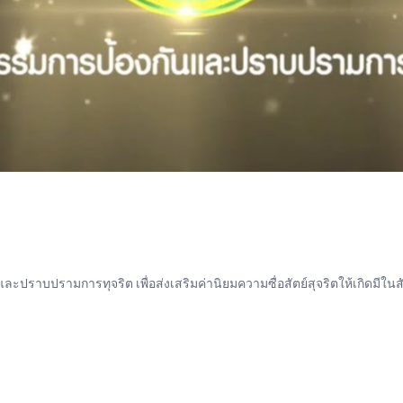
ปราบปรามการทุจริต เพื่อส่งเสริมค่านิยมความซื่อสัตย์สุจริตให้เกิดมีใน