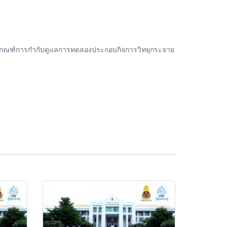
กเกณฑ์การกำกับดูแลการทดลองประกอบกิจการวิทยุกระจาย