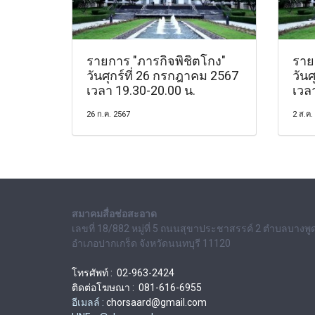
รายการ "ภารกิจพิชิตโกง"
ราย
วันศุกร์ที่ 26 กรกฎาคม 2567
วันศ
เวลา 19.30-20.00 น.
เวล
26 ก.ค. 2567
2 ส.ค.
สมาคมสื่อช่อสะอาด
เลขที่ 18/882 หมู่ที่ 5 ถนนสุขาประชาสรรค์ 2 ตำบลบางพู
อำเภอปากเกร็ด จังหวัดนนทบุรี 11120
โทรศัพท์ : 02-963-2424
ติดต่อโฆษณา : 081-616-6955
อีเมลล์ :
chorsaard@gmail.com