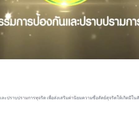
ปราบปรามการทุจริต เพื่อส่งเสริมค่านิยมความซื่อสัตย์สุจริตให้เกิดมีใน