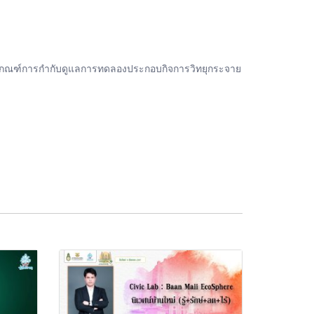
กเกณฑ์การกำกับดูแลการทดลองประกอบกิจการวิทยุกระจาย