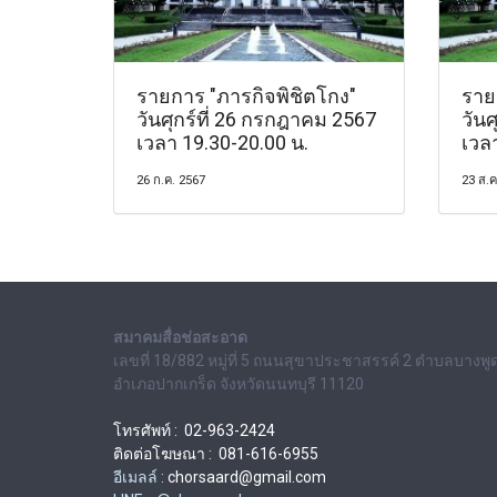
รายการ "ภารกิจพิชิตโกง"
ราย
วันศุกร์ที่ 26 กรกฎาคม 2567
วันศ
เวลา 19.30-20.00 น.
เวล
26 ก.ค. 2567
23 ส.ค
สมาคมสื่อช่อสะอาด
เลขที่ 18/882 หมู่ที่ 5 ถนนสุขาประชาสรรค์ 2 ตำบลบางพู
อำเภอปากเกร็ด จังหวัดนนทบุรี 11120
โทรศัพท์ : 02-963-2424
ติดต่อโฆษณา : 081-616-6955
อีเมลล์ :
chorsaard@gmail.com