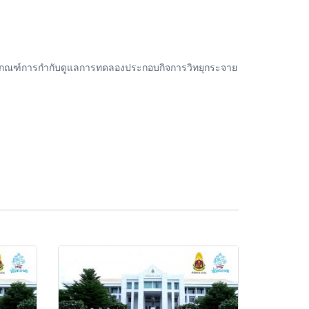
กเกณฑ์การกำกับดูแลการทดลองประกอบกิจการวิทยุกระจาย