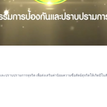
ปราบปรามการทุจริต เพื่อส่งเสริมค่านิยมความซื่อสัตย์สุจริตให้เกิดมีใน