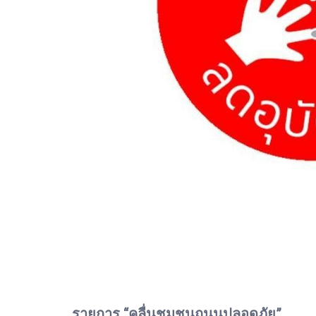
รายการ “คลื่นชุมชนถนนปลอดภัย”