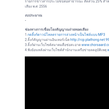
รายการข่าวสารประโยชน์ต่อสาธารณะ สัดส่วน 25% สำหรั
เสียง พ.ศ. 2556
งบประมาณ
-
ช่องทางการเชื่อมโยงสัญญาณถ่ายทอดเสียง
1.
กดลิ้งก์ดาวน์โหลดรายการล่วงหน้าเป็นไฟล์แบบ MP3
2.ลิ้งก์สัญญานผ่านอินเทอร์เน็ต
http://rcp.plathong.net:9
3.ลิ้งก์ผ่านเว็บไซต์สมาคมสื่อช่อสะอาด
www.chorsaard.
4.ฟังย้อนหลังผ่านเว็บไซต์สำนักงานเครือข่ายลดอุบัติเหตุ
w