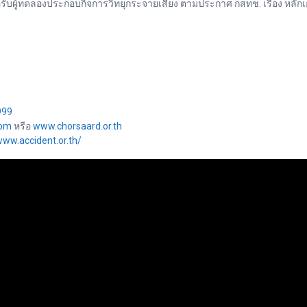
บผู้ทดลองประกอบกิจการวิทยุกระจายเสียง ตามประกาศ กสทช. เรื่อง หลั
999
com
หรือ
www.chorsaard.or.th
ww.accident.or.th/