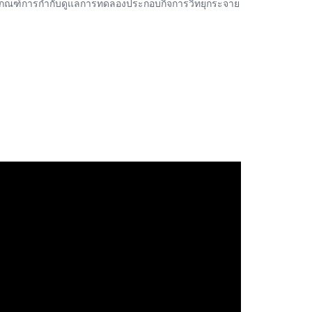
กเกณฑ์การกำกับดูแลการทดลองประกอบกิจการวิทยุกระจาย