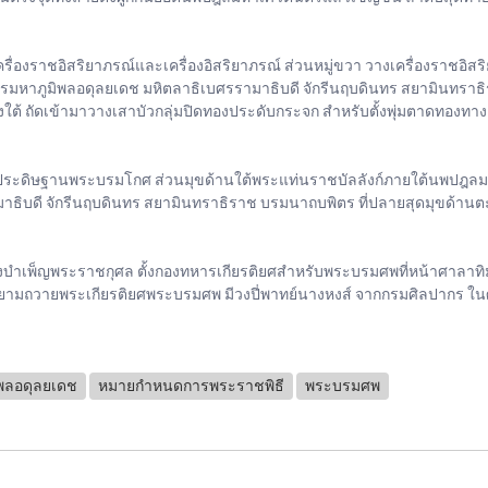
องราชอิสริยาภรณ์และเครื่องอิสริยาภรณ์ ส่วนหมู่ขวา วางเครื่องราชอิสริ
หาภูมิพลอดุลยเดช มหิตลาธิเบศรรามาธิบดี จักรีนฤบดินทร สยามินทราธิ
างใต้ ถัดเข้ามาวางเสาบัวกลุ่มปิดทองประดับกระจก สำหรับตั้งพุ่มตาดทองทาง
ระดิษฐานพระบรมโกศ ส่วนมุขด้านใต้พระแท่นราชบัลลังก์ภายใต้นพปฎล
ธิบดี จักรีนฤบดินทร สยามินทราธิราช บรมนาถบพิตร ที่ปลายสุดมุขด้านต
บำเพ็ญพระราชกุศล ตั้งกองทหารเกียรติยศสำหรับพระบรมศพที่หน้าศาลาทิม
ยามถวายพระเกียรติยศพระบรมศพ มีวงปี่พาทย์นางหงส์ จากกรมศิลปากร 
พลอดุลยเดช
หมายกำหนดการพระราชพิธี
พระบรมศพ