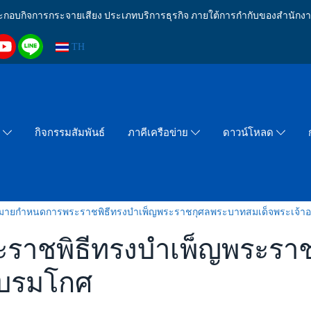
งประกอบกิจการกระจายเสียง ประเภทบริการธุรกิจ ภายใต้การกำกับของสำน
TH
กิจกรรมสัมพันธ์
า
ภาคีเครือข่าย
ดาวน์โหลด
มายกำหนดการพระราชพิธีทรงบำเพ็ญพระราชกุศลพระบาทสมเด็จพระเจ้าอย
าชพิธีทรงบำเพ็ญพระราช
ะบรมโกศ