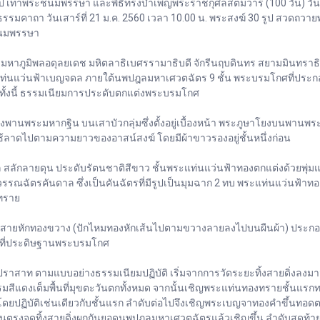
 เท่าพระชนมพรรษา และพิธีทรงบำเพ็ญพระราชกุศลสตมวาร (100 วัน) วันศุกร์
รรมคาถา วันเสาร์ที่ 21 ม.ค. 2560 เวลา 10.00 น. พระสงฆ์ 30 รูป สวดถ
ชนมพรรษา
มิพลอดุลยเดช มหิตลาธิเบศรรามาธิบดี จักรีนฤบดินทร สยามมินทราธิร
นแว่นฟ้าเบญจดล ภายใต้นพปฎลมหาเศวตฉัตร 9 ชั้น พระบรมโกศที่ประกอบพร
 ทั้งนี้ ธรรมเนียมการประดับตกแต่งพระบรมโกศ
นพระมหากฐิน บนเสาบัวกลุ่มซึ่งตั้งอยู่เบื้องหน้า พระภูษาโยงบนพานพระ
ช้ลาดไปตามความยาวของอาสน์สงฆ์ โดยมีผ้าขาวรองอยู่ชั้นหนึ่งก่อน
ายดุน ประดับรัตนชาติสีขาว ชั้นพระแท่นแว่นฟ้าทองตกแต่งด้วยพุ่มแก้
วรรณฉัตรคันดาล ซึ่งเป็นคันฉัตรที่มีรูปเป็นมุมฉาก 2 ทบ พระแท่นแว่นฟ้า
งทราย
ยหักทองขวาง (ปักไหมทองหักเส้นไปตามขวางลายลงไปบนผืนผ้า) ประกอบด้วย 
นที่ประดิษฐานพระบรมโกศ
าสาท ตามแบบอย่างธรรมเนียมปฏิบัติ เริ่มจากการวัดระยะทิ้งสายดิ่งลงมาจ
พรมสีแดงเต็มพื้นที่มุขตะวันตกทั้งหมด จากนั้นเชิญพระแท่นทองทรายชั้นแร
 โดยปฏิบัติเช่นเดียวกับชั้นแรก ลำดับต่อไปจึงเชิญพระเบญจาทองคำขึ้นทอด
ตรงจุดทิ้งสายดิ่งผูกกันยอดนพปฎลมหาเศวตฉัตรแล้วเชิญขึ้น ลำดับสุดท้