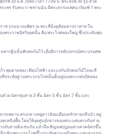
ที่ 20 ม.ค. 2560 เวลา 17.00 น. พระสงฆ์ 30 รูป สวด
วายพระพร รับพระราชทานฉัน มีพระธรรมเทศนากัณฑ์ 1 พระ
าช บรมนาถบพิตร ณ พระที่นั่งดุสิตมหาปราสาท ใน
ะราชอิสริยยศนั้น คือ พระโกศทองใหญ่ ซึ่งประดับพุ่ม
มหากฐินนั้นพับทบก้นไว้ เมื่อมีการสดับปกรณ์พระบรมศพ
ว พุ่มตาดทอง เทียนไฟฟ้า และแจกันปักดอกไม้โลหะสี
ทองที่ประดิษฐานพระบรมโกศนั้นตั้งอยู่บนพระแท่นปิดทอง
ฉัตรชุมสาย 3 ชั้น ฉัตร 5 ชั้น ฉัตร 7 ชั้น และ
ากเพดาน ตรงกลางหมู่ดาวล้อมเดือนสลักลายกลีบบัว หมู่
กทอดเหนือพื้น โดยให้จุดศูนย์กลางของพระแท่นตรงกับสาย
ตรงกับสายดิ่งเช่นกัน แล้วจึงเชิญนพปฎลมหาเศวตฉัตรขึ้น
ายจึงเชิญพระบรมโกศขึ้นประดิษฐานเหนือพระแท่นสุวรรณ