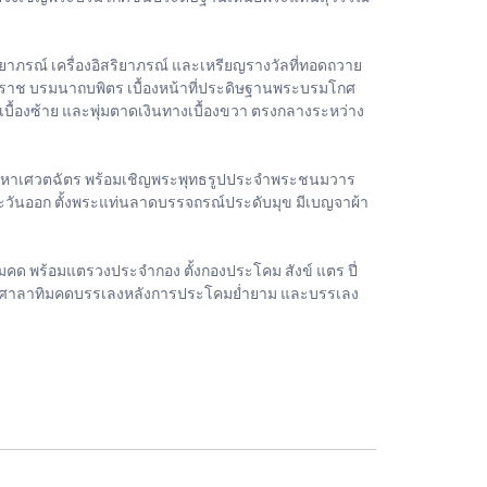
ยาภรณ์ เครื่องอิสริยาภรณ์ และเหรียญรางวัลที่ทอดถวาย
ราช บรมนาถบพิตร เบื้องหน้าที่ประดิษฐานพระบรมโกศ
เบื้องซ้าย และพุ่มตาดเงินทางเบื้องขวา ตรงกลางระหว่าง
มหาเศวตฉัตร พร้อมเชิญพระพุทธรูปประจำพระชนมวาร
ะวันออก ตั้งพระแท่นลาดบรรจถรณ์ประดับมุข มีเบญจาผ้า
คด พร้อมแตรวงประจำกอง ตั้งกองประโคม สังข์ แตร ปี่
ในศาลาทิมคดบรรเลงหลังการประโคมย่ำยาม และบรรเลง