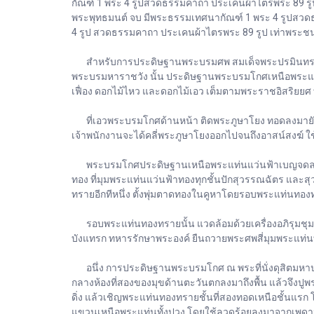
กัณฑ์ 1 พระ 4 รูปสวดธรรมคาถา ประเคนผ้าไตรพระ 89 รูป
พระพุทธมนต์ จบ มีพระธรรมเทศนากัณฑ์ 1 พระ 4 รูปสวดธ
4 รูป สวดธรรมคาถา ประเคนผ้าไตรพระ 89 รูป เท่าพระ
สำหรับการประดิษฐานพระบรมศพ สมเด็จพระปรมินทรมหาภู
พระบรมหาราชวัง นั้น ประดิษฐานพระบรมโกศเหนือพระแท่
เฟื่อง ดอกไม้ไหว และดอกไม้เอว เต็มตามพระราชอิสริยยศ
ที่เอวพระบรมโกศด้านหน้า ติดพระภูษาโยง ทอดลงมายังพา
เจ้าพนักงานจะได้คลี่พระภูษาโยงออกไปจนถึงอาสน์สงฆ์ ใ
พระบรมโกศประดิษฐานเหนือพระแท่นแว่นฟ้าเบญจดล สลักล
ทอง ที่มุมพระแท่นแว่นฟ้าทองทุกชั้นปักสุวรรณฉัตร และสุ
ทรายอีกทีหนึ่ง ตั้งพุ่มตาดทองในคูหาโดยรอบพระแท่นทอ
รอบพระแท่นทองทรายนั้น แวดล้อมด้วยเครื่องอภิรุมชุมสา
บังแทรก ทหารรักษาพระองค์ ยืนถวายพระศพสี่มุมพระแท่
อนึ่ง การประดิษฐานพระบรมโกศ ณ พระที่นั่งดุสิตมหาปร
กลางห้องที่สองของมุขด้านตะวันตกลงมาถึงพื้น แล้วจึงปู
ดิ่ง แล้วเชิญพระแท่นทองทรายชั้นที่สองทอดเหนือชั้นแรก
แขวนเหนือพระแท่นทั้งปวง โดยใช้ลวดร้อยลงมาจากเพดาน