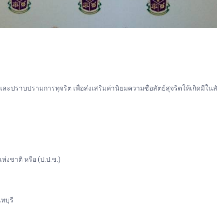
ปราบปรามการทุจริต เพื่อส่งเสริมค่านิยมความซื่อสัตย์สุจริตให้เกิดมีใน
ชาติ หรือ (ป.ป.ช.)
ทบุรี