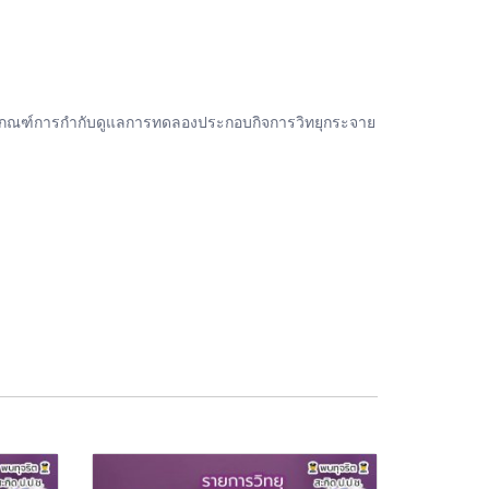
กเกณฑ์การกำกับดูแลการทดลองประกอบกิจการวิทยุกระจาย