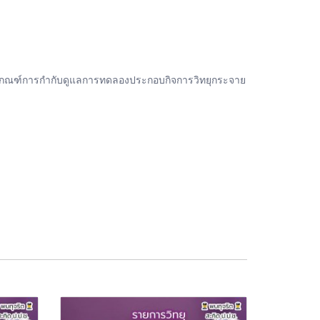
กเกณฑ์การกำกับดูแลการทดลองประกอบกิจการวิทยุกระจาย