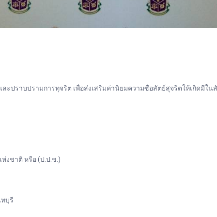
ปราบปรามการทุจริต เพื่อส่งเสริมค่านิยมความซื่อสัตย์สุจริตให้เกิดมีใน
ชาติ หรือ (ป.ป.ช.)
ทบุรี