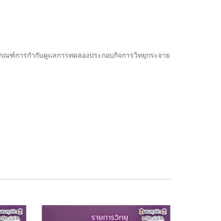
กเกณฑ์การกำกับดูแลการทดลองประกอบกิจการวิทยุกระจาย