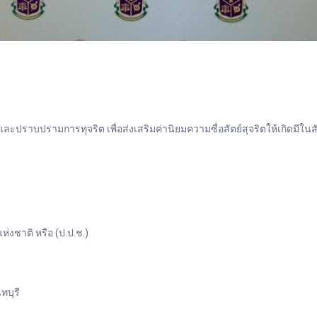
ปราบปรามการทุจริต เพื่อส่งเสริมค่านิยมความซื่อสัตย์สุจริตให้เกิดมีใน
ชาติ หรือ (ป.ป.ช.)
ทบุรี