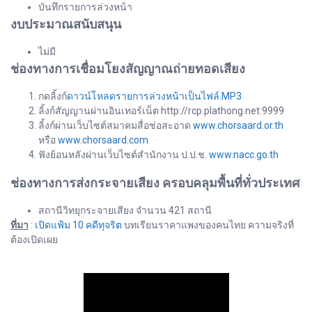
บันทึกรายการล่วงหน้า
งบประมาณสนับสนุน
ไม่มี
ช่องทางการเชื่อมโยงสัญญาณถ่ายทอดเสียง
กดลิ้งก์
ดาวน์โหลดรายการล่วงหน้าเป็นไฟล์.MP3
ลิ้งก์สัญญานผ่านอินเทอร์เน็ต http://rcp.plathong.net:9999
ลิ้งก์ผ่านเว็บไซต์สมาคมสื่อช่อสะอาด
www.chorsaard.or.th
หรือ
www.chorsaard.com
ฟังย้อนหลังผ่านเว็บไซต์สำนักงาน ป.ป.ช.
www.nacc.go.th
ช่องทางการส่งกระจายเสียง ครอบคลุมพื้นที่ทั่วประเทศ
สถานีวิทยุกระจายเสียง จำนวน 421 สถานี
ที่มา
:
เปิดแฟ้ม 10 คดีทุจริต
บทเรียนราคาแพงของคนไทย ความจริงที่
ต้องเปิดเผย