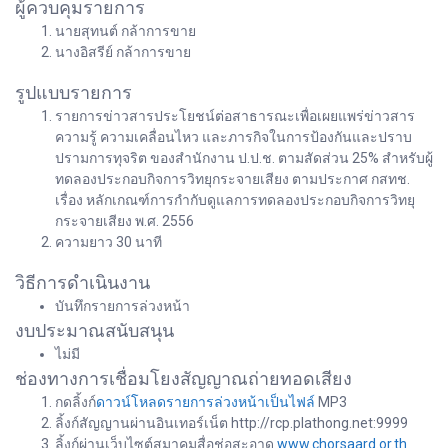
ผู้ควบคุมรายการ
นายสุทนต์ กล้าการขาย
นางอิสรีย์ กล้าการขาย
รูปแบบรายการ
รายการข่าวสารประโยชน์ต่อสาธารณะเพื่อเผยแพร่ข่าวสาร
ความรู้ ความเคลื่อนไหว และภารกิจในการป้องกันและปราบ
ปรามการทุจริต ของสำนักงาน ป.ป.ช. ตามสัดส่วน 25% สำหรับผู้
ทดลองประกอบกิจการวิทยุกระจายเสียง ตามประกาศ กสทช.
เรื่อง หลักเกณฑ์การกำกับดูแลการทดลองประกอบกิจการวิทยุ
กระจายเสียง พ.ศ. 2556
ความยาว 30 นาที
วิธีการดำเนินงาน
บันทึกรายการล่วงหน้า
งบประมาณสนับสนุน
ไม่มี
ช่องทางการเชื่อมโยงสัญญาณถ่ายทอดเสียง
กดลิ้งก์
ดาวน์โหลดรายการล่วงหน้าเป็นไฟล์
MP3
ลิ้งก์สัญญานผ่านอินเทอร์เน็ต http://rcp.plathong.net:9999
ลิ้งก์ผ่านเว็บไซต์สมาคมสื่อช่อสะอาด
www.chorsaard.or.th