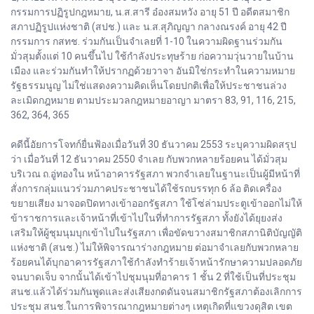
กรรมการปฏิรูปกฎหมาย, น.ส.สารี อ๋องสมหวัง อายุ 51 ปี อดีตสมาชิก
สภาปฏิรูปแห่งชาติ (สปช.) และ น.ส.สุภิญญา กลางณรงค์ อายุ 42 ปี
กรรมการ กสทช. ร่วมกันเป็นจำเลยที่ 1-10 ในความผิดฐานร่วมกัน
มั่วสุมตั้งแต่ 10 คนขึ้นไป ใช้กำลังประทุษร้าย ก่อความวุ่นวายในบ้าน
เมือง และร่วมกันทำให้ปรากฏด้วยวาจา อันมิใช่กระทำในความหมาย
รัฐธรรมนูญ ไม่ใช่แสดงความคิดเห็นโดยปกติเพื่อให้ประชาชนล่วง
ละเมิดกฎหมาย ตามประมวลกฎหมายอาญา มาตรา 83, 91, 116, 215,
362, 364, 365
คดีนี้อัยการโจทก์ยื่นฟ้องเมื่อวันที่ 30 ธันวาคม 2553 ระบุความผิดสรุป
ว่า เมื่อวันที่ 12 ธันวาคม 2550 จำเลย กับพวกหลายร้อยคน ได้มั่วสุม
บริเวณ ถ.อู่ทองใน หน้าอาคารรัฐสภา พวกจำเลยในฐานะเป็นผู้มีหน้าที่
สั่งการกลุ่มแนวร่วมภาคประชาชนได้ใช้รถบรรทุก 6 ล้อ ติดเครื่อง
ขยายเสียง มาจอดปิดทางเข้าออกรัฐสภา ใช้โซ่ล่ามประตูเข้าออกไม่ให้
ข้าราชการและเจ้าหน้าที่เข้าไปในที่ทำการรัฐสภา ทั้งยังได้ยุยงส่ง
เสริมให้ผู้ชุมนุมบุกเข้าไปในรัฐสภา เพื่อขัดขวางสมาชิกสภานิติบัญญัติ
แห่งชาติ (สนช.) ไม่ให้พิจารณาร่างกฎหมาย ต่อมาจำเลยกับพวกหลาย
ร้อยคนได้บุกอาคารรัฐสภาใช้กำลังทำร้ายเจ้าหน้ารักษาความปลอดภัย
จนบาดเจ็บ จากนั้นได้เข้าไปชุมนุมที่อาคาร 1 ชั้น 2 ที่ใช้เป็นที่ประชุม
สนช.แล้วได้ร่วมกันพูดและส่งเสียงกดดันจนสมาชิกรัฐสภาต้องเลิกการ
ประชุม สนช.ในการพิจารณากฎหมายต่างๆ เหตุเกิดที่แขวงดุสิต เขต