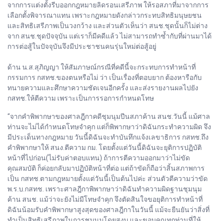
จากการแต่งตั้งรีบออกกฎหมายลิดรอนเสรีภาพ ให้รอสภาที่มาจากการ
เลือกตั้งพิจารณาแทน เพราะกฎหมายดังกล่าวกระทบสิทธิมนุษยชน
และสิทธิเสรีภาพเป็นวงกว้าง และส่วนตัวเห็นว่า สนช.ชุดนั้นก็ไม่ต่าง
จาก สนช.ชุดปัจจุบัน แต่เราก็มีคดีแล้ว ไม่สามารถทำซ้ำกับที่ผ่านมาได้
การต่อสู้ในปัจจุบันจึงมีประชาชนคนรุ่นใหม่ต่อสู้อยู่
ด้าน น.ส.สุภิญญา ให้สัมภาษณ์กรณีที่คดีนี้จะกระทบการทำหน้าที่
กรรมการ กสทช.ของตนหรือไม่ ว่า เป็นเรื่องที่ตอบยาก ต้องหารือกับ
ทนายความและศึกษาความชัดเจนอีกครั้ง และส่งรายงานผลไปยัง
กสทช.ให้ตีความ เพราะเป็นการรอการกำหนดโทษ
“จากคำพิพากษาของศาลฎีกาคดีชุมนุมปีนสภาค้าน สนช.วันนี้ แม้ศาล
ท่านจะไม่ได้กำหนดโทษจำคุก แต่ก็พิพากษาว่าดิฉันกระทำความผิด จึง
มีประเด็นทางกฎหมาย วันนี้ดิฉันจะทำบันทึกแจ้งเลขาธิการ กสทช.ถึง
คำพิพากษาให้ สนง.ตีความ กม. โดยตั้งแต่วันนี้ดิฉันจะยุติการปฏิบัติ
หน้าที่ไปก่อน(ไม่รับค่าตอบแทน) ถ้าการตีความออกมาว่าไม่ขัด
คุณสมบัติ ก็ค่อยกลับมาปฏิบัติหน้าที่ต่อ แต่ถ้าขัดก็ถือว่าสิ้นสภาพการ
เป็น กสทช.ตามกฎหมายตั้งแต่วันนี้เป็นต้นไปค่ะ ส่วนตัวตีความว่าขัด
พ.ร.บ.กสทช. เพราะศาลฎีกาพิพากษาว่าดิฉันทำความผิดฐานชุมนุม
ค้าน สนช. แม้ว่าจะยังไม่มีโทษจำคุก จึงตัดสินใจขอยุติการทำหน้าที่
ดิฉันน้อมรับคำพิพากษาสูงสุดของศาลฎีกาในวันนี้ แม้จะยืนยันว่าสิ่งที่
ทำเป็นสิทธิเสรีภาพในการชุมนุมโดยสงบ และขอบคุณทุกท่านที่ให้