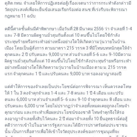
ดุสิต กทม. จำเลยให้การปฏิเสธต่อสู้เรื่องเจตนาว่าการกระทำดังกล่าวมี
วัตถุประสงค์เพื่อจะยื่นข้อเสนอเรียกร้องต่อ สนช.ที่เร่งรีบจะพิจารณา
กฎหมาย 11 ฉบับ
คดีนี้ศาลชั้นต้นมีคำพิพากษา เมื่อวันที่ 28 มีนาคม 2556 ว่า จำเลยที่ 1-4
และ 7-8 มีความผิดฐานมั่วสุมกันตั้งแต่ 10 คนขึ้นไปโดยใช้กำลัง
ประทุษร้ายหรือกระทำอย่างหนึ่งอย่างใดให้เกิดความวุ่นวายในบ้าน
เมือง โดยเป็นผู้สั่งการ ตามมาตรา 215 วรรค 3 ที่มีโทษบทหนักสุดให้จำ
คุกคนละ 2 ปี ปรับคนละ 9,000 บาท ส่วนจำเลยที่ 5-6 และ 9-10มีความ
ผิดฐานมั่วสุมกันตั้งแต่ 10 คนขึ้นไปโดยใช้กำลังประทุษร้ายหรือกระทำ
อย่างหนึ่งอย่างใดให้เกิดความวุ่นวายในบ้านเมือง ตาม ม. 215 วรรค
แรก จำคุกคนละ 1 ปี และปรับคนละ 9,000 บาท รอลงอาญาสองปี
แต่คำให้การของจำเลยเป็นประโยชน์ต่อการพิจารณา เห็นควรลดโทษ
ให้ 1 ใน 3 คงจำคุกจำเลย 1-4 และ 7-8 คนละ 1 ปี 4 เดือน และปรับ
คนละ 6,000 บาท ส่วนจำเลยที่ 5- 6 และ 9-10 จำคุกคนละ 8 เดือน และ
ปรับคนละ 6,000 บาท โดยไม่ปรากฏว่าจำเลยทั้งหมดเคยถูกลงโทษจำ
คุกมาก่อน และกระทำเพื่อผลประโยชน์ของชาติ โทษจำคุกจึงให้รอ
ลงอาญาจำเลยทั้งสิบไว้คนละ 2 ปี ต่อมาจำเลยทั้ง 10 ยื่นอุทธรณ์ต่อสู้
คดีว่าการเข้าไปในอาคารรัฐสภาและได้มีการปราศรัยต่อประชาชน
นั้น เป็นการสื่อสารเพื่อให้เข้าใจวัตถุประสงค์ของการชุมนุมที่จะ