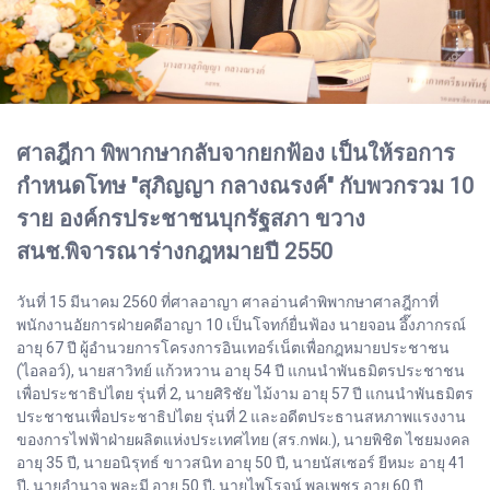
ศาลฎีกา พิพากษากลับจากยกฟ้อง เป็นให้รอการ
กำหนดโทษ "สุภิญญา กลางณรงค์" กับพวกรวม 10
ราย องค์กรประชาชนบุกรัฐสภา ขวาง
สนช.พิจารณาร่างกฎหมายปี 2550
วันที่ 15 มีนาคม 2560 ที่ศาลอาญา ศาลอ่านคำพิพากษาศาลฎีกาที่
พนักงานอัยการฝ่ายคดีอาญา 10 เป็นโจทก์ยื่นฟ้อง นายจอน อึ๊งภากรณ์
อายุ 67 ปี ผู้อำนวยการโครงการอินเทอร์เน็ตเพื่อกฎหมายประชาชน
(ไอลอว์), นายสาวิทย์ แก้วหวาน อายุ 54 ปี แกนนำพันธมิตรประชาชน
เพื่อประชาธิปไตย รุ่นที่ 2, นายศิริชัย ไม้งาม อายุ 57 ปี แกนนำพันธมิตร
ประชาชนเพื่อประชาธิปไตย รุ่นที่ 2 และอดีตประธานสหภาพแรงงาน
ของการไฟฟ้าฝ่ายผลิตแห่งประเทศไทย (สร.กฟผ.), นายพิชิต ไชยมงคล
อายุ 35 ปี, นายอนิรุทธ์ ขาวสนิท อายุ 50 ปี, นายนัสเซอร์ ยีหมะ อายุ 41
ปี, นายอำนาจ พละมี อายุ 50 ปี, นายไพโรจน์ พลเพชร อายุ 60 ปี