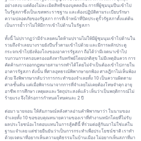
อย่างสงบ แต่ต้องไม่ละเมิดสิทธิของบุคคลอื่น การที่ผู้ชุมนุมปีนเข้าไป
ในรัฐสภาซึ่งเป็นเขตพระราชฐาน และต้องปฏิบัติตามระเบียบรักษา
ความปลอดภัยของรัฐสภา การที่เจ้าหน้าที่ปิดประตูรั้วรัฐสภาตั้งแต่ต้น
เป็นการย้ำว่าไม่ให้มีการเข้าไปด้านในรัฐสภา
ทั้งนี้ ไม่ปรากฏว่ามีจำเลยคนใดห้ามปรามไม่ให้มีผู้ชุมนุมเข้าไปด้านใน
รวมถึงจำเลยบางรายยังปีนรั้วตามเข้าไปด้วย และมีการผลักประตู
กระจกเข้าไปยังห้องโถงของอาคารรัฐสภา ถือได้ว่ามีเจตนาเข้าไป
รบกวนการครอบครองอสังหาริมทรัพย์โดยปกติสุข ไม่มีเหตุอันควร การ
คัดค้านการออกกฎหมายสามารถทำได้โดยไม่จำเป็นต้องเข้าไปภายใน
อาคารรัฐสภา ดังนั้น ที่ศาลอุทธรณ์พิพากษายกฟ้อง ศาลฎีกาไม่เห็นพ้อง
ด้วย จึงพิพากษากลับว่าการกระทำของจำเลยทั้ง 10 เป็นความผิดตาม
ศาลชั้นต้น แต่เมื่อพิจารณาจากการที่จำเลยไม่เคยต้องโทษจำคุก อายุ
อาชีพ การศึกษา เหตุผลและวัตถุประสงค์แล้ว เห็นว่าเป็นพฤติการณ์ไม่
ร้ายแรง จึงให้รอการกำหนดโทษคนละ 2 ปี
ต่อมา นายจอน ให้สัมภาษณ์หลังศาลอ่านคำพิพากษาว่า ในนามของ
จำเลยทั้ง 10 ขอขอบคุณทนายความของเราที่ทำงานหนักโดยที่ไม่รับ
ผลประโยชน์อะไรตอบแทนในการสู้คดีนี้ ที่ร่วมต่อสู้กันมาไม่ใช่แค่ใน
ฐานะจำเลย แต่ช่วยยืนยันว่าเป็นการกระทำเพื่อประโยชน์ชาติ เราทำ
ด้วยเจตนาที่อยากเห็นความยุติธรรมในบ้านเมือง ไม่อยากเห็นสภาที่มา