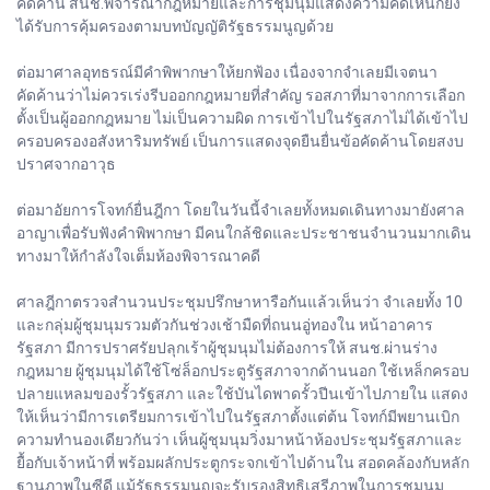
คัดค้าน สนช.พิจารณากฎหมายและการชุมนุมแสดงความคิดเห็นก็ยัง
ได้รับการคุ้มครองตามบทบัญญัติรัฐธรรมนูญด้วย
ต่อมาศาลอุทธรณ์มีคำพิพากษาให้ยกฟ้อง เนื่องจากจำเลยมีเจตนา
คัดค้านว่าไม่ควรเร่งรีบออกกฎหมายที่สำคัญ รอสภาที่มาจากการเลือก
ตั้งเป็นผู้ออกกฎหมาย ไม่เป็นความผิด การเข้าไปในรัฐสภาไม่ได้เข้าไป
ครอบครองอสังหาริมทรัพย์ เป็นการแสดงจุดยืนยื่นข้อคัดค้านโดยสงบ
ปราศจากอาวุธ
ต่อมาอัยการโจทก์ยื่นฎีกา โดยในวันนี้จำเลยทั้งหมดเดินทางมายังศาล
อาญาเพื่อรับฟังคำพิพากษา มีคนใกล้ชิดและประชาชนจำนวนมากเดิน
ทางมาให้กำลังใจเต็มห้องพิจารณาคดี
ศาลฎีกาตรวจสำนวนประชุมปรึกษาหารือกันแล้วเห็นว่า จำเลยทั้ง 10
และกลุ่มผู้ชุมนุมรวมตัวกันช่วงเช้ามืดที่ถนนอู่ทองใน หน้าอาคาร
รัฐสภา มีการปราศรัยปลุกเร้าผู้ชุมนุมไม่ต้องการให้ สนช.ผ่านร่าง
กฎหมาย ผู้ชุมนุมได้ใช้โซ่ล็อกประตูรัฐสภาจากด้านนอก ใช้เหล็กครอบ
ปลายแหลมของรั้วรัฐสภา และใช้บันไดพาดรั้วปีนเข้าไปภายใน แสดง
ให้เห็นว่ามีการเตรียมการเข้าไปในรัฐสภาตั้งแต่ต้น โจทก์มีพยานเบิก
ความทำนองเดียวกันว่า เห็นผู้ชุมนุมวิ่งมาหน้าห้องประชุมรัฐสภาและ
ยื้อกับเจ้าหน้าที่ พร้อมผลักประตูกระจกเข้าไปด้านใน สอดคล้องกับหลัก
ฐานภาพในซีดี แม้รัฐธรรมนูญจะรับรองสิทธิเสรีภาพในการชุมนุม