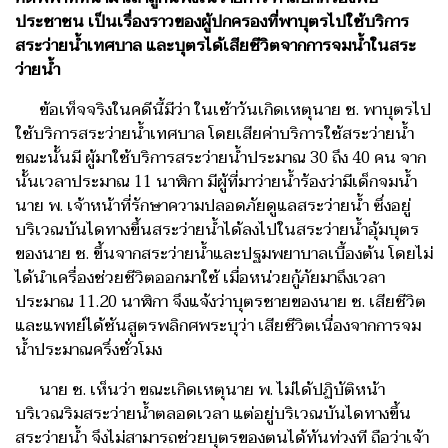
ประชาชน เป็นเรื่องราวของผู้ปกครองที่พาบุตรไปใช้บริการ
สระว่ายน้ำเทศบาล และบุตรได้เสียชีวิตจากการจมน้ำในสระ
ว่ายน้ำ
ข้อเท็จจริงในคดีนี้มีว่า ในเช้าวันเกิดเหตุนาย ช. พาบุตรไป
ใช้บริการสระว่ายน้ำเทศบาล โดยเสียค่าบริการใช้สระว่ายน้ำ
ขณะนั้นมี ผู้มาใช้บริการสระว่ายน้ำประมาณ 30 ถึง 40 คน จาก
นั้นเวลาประมาณ 11 นาฬิกา มีผู้ที่มาว่ายน้ำร้องว่ามีเด็กจมน้ำ
นาย พ. เจ้าหน้าที่รักษาความปลอดภัยดูแลสระว่ายน้ำ ซึ่งอยู่
บริเวณบันไดทางขึ้นสระว่ายน้ำได้ลงไปในสระว่ายน้ำอุ้มบุตร
ของนาย ช. ขึ้นจากสระว่ายน้ำและปฐมพยาบาลเบื้องต้น โดยไม่
ได้นำเครื่องช่วยชีวิตออกมาใช้ เมื่อหน่วยกู้ภัยมาถึงเวลา
ประมาณ 11.20 นาฬิกา จึงแจ้งว่าบุตรชายของนาย ช. เสียชีวิต
และแพทย์ได้ชันสูตรพลิกศพระบุว่า เสียชีวิตเนื่องจากการจม
น้ำประมาณครึ่งชั่วโมง
นาย ช. เห็นว่า ขณะเกิดเหตุนาย พ. ไม่ได้ปฏิบัติหน้า
บริเวณริมสระว่ายน้ำตลอดเวลา แต่อยู่บริเวณบันไดทางขึ้น
สระว่ายน้ำ จึงไม่สามารถช่วยบุตรของตนได้ทันท่วงที ถือว่าเจ้า