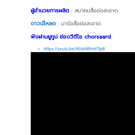
ผู้อำนวยการผลิต
: สมาคมสื่อช่อสะอาด
ดาวน์โหลด
: มาร์ชสื่อช่อสะอาด
ฟังผ่านยูทูป ช่องวีดีโอ chorsaard
https://youtu.be/HUoHWrmF3p8