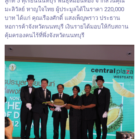
ลูกที่ 5 ทุเรียนนนทบุรี พันธุ์หมอนทอง จากสวนคุณ
มะลิวัลย์ หาญใจไทย ผู้ประมูลได้ในราคา 220,000
บาท ได้แก่ คุณเรืองศักดิ์ แสงเพ็ญพราว ประธาน
หอการค้าจังหวัดนนทบุรี เงินรายได้มอบให้กับสถาน
คุ้มครองคนไร้ที่พึ่งจังหวัดนนทบุรี