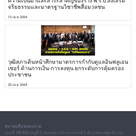
ความเป็นมาและสาระสำคัญของร่าง พ.ร.บ.ส่งเสริม
จริยธรรมและมาตรฐานวิชาชีพสื่อมวลชน
15 เม.ย 2569
วุฒิสภาเดินหน้าศึกษามาตรการกำกับดูแลอินฟลูเอน
เซอร์ ด้านการเงิน-การลงทุน ยกระดับการคุ้มครอง
ประชาชน
25 เม.ย 2569
สมาคมสื่อช่อสะอาด
เลขที่ 18/882 หมู่ที่ 5 ถนนสุขาประชาสรรค์ 2 ตำบลบางพูด อำเภอ