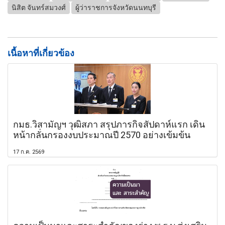
นิสิต จันทร์สมวงศ์
ผู้ว่าราชการจังหวัดนนทบุรี
เนื้อหาที่เกี่ยวข้อง
กมธ.วิสามัญฯ วุฒิสภา สรุปภารกิจสัปดาห์แรก เดิน
หน้ากลั่นกรองงบประมาณปี 2570 อย่างเข้มข้น
17 ก.ค. 2569