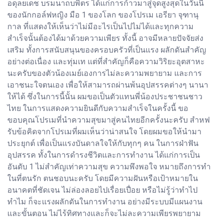
อดุลยเดช บรมนาถบพิตร ได้แก่การก้าวมาสู่จุดสูงสุดในวันนี้
ของนักกอล์ฟหญิง มือ 1 ของโลก ของโปรเม เอรียา จุฑานุ
กาล ที่แสดงให้เห็นว่าไม่มีอะไรเป็นไปไม่ได้และทุกความ
สำเร็จนั้นต้องได้มาด้วยความเพียร ทั้งนี้ อาจมีหลายปัจจัยส่ง
เสริม ทั้งการสนับสนุนของครอบครัวที่เป็นแรง ผลักดันสำคัญ
อย่างต่อเนื่อง และทุ่มเท แต่ที่สำคัญก็คือความวิริยะอุตสาหะ
นะครับของตัวน้องเมย์เองการไม่ละความพยายาม และการ
เอาชนะใจตนเอง เพื่อให้สามารถผ่านพ้นอุปสรรคต่างๆ นานา
ให้ได้ ซึ่งในการนี้นั้น ผมขอเป็นตัวแทนพี่น้องประชาชนชาว
ไทย ในการแสดงความยินดีกับความสำเร็จในครั้งนี้ ขอ
ขอบคุณโปรเมที่นำความสุขมาสู่คนไทยอีกครั้งนะครับ สำหฟ
รับข้อคิดจากโปรเมที่ผมเห็นว่าน่าสนใจ โดยผมขอให้นำมา
ประยุกต์ เพื่อเป็นแรงบันดาลใจให้กับทุกๆ คน ในการฝ่าฟัน
อุปสรรค ทั้งในการดำรงชีวิตและการทำงาน ได้แก่การเป็น
อันดับ 1 ไม่สำคัญเท่าความสุข ความพึงพอใจ หมายถึงการทำ
ในที่ตนรัก ตนชอบนะครับ โดยมีความฝันหรือเป้าหมายใน
อนาคตที่ชัดเจน ไม่ล่องลอยไปเรื่อยเปื่อย หรือไม่รู้ว่าทำไป
ทำไม ก็จะแรงผลักดันในการทำงาน อย่างมีระบบมีแผนงาน
และขั้นตอน ไม่ไร้ทิศทางและก็จะไม่ละความเพียรพยายาม