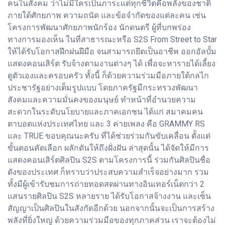
คนในสังคม ว่าไม่มีใครเป็นภาระแต่ทุกชีวิตคือพลังของชาติ
ภายใต้ศักยภาพ ความถนัด และข้อจำกัดของแต่ละคน เช่น
โครงการพัฒนาศักยภาพนักร้อง นักดนตรี ผู้ที่บกพร่อง
ทางการมองเห็น ในที่สาธารณะหรือ S2S From Street to Star
ให้ได้รับโอกาสฝึกฝนฝีมือ จนสามารถยึดเป็นอาชีพ ออกอัลบั้ม
แสดงคอนเสิร์ต รับจ้างตามงานต่างๆ ได้ เพื่อจะหารายได้เลี้ยง
ดูตัวเองและครอบครัว ทั้งนี้ ก็ด้วยความร่วมมือภายใต้กลไก
ประชารัฐอย่างเต็มรูปแบบ โดยภาครัฐมีกระทรวงพัฒนา
สังคมและความมั่นคงของมนุษย์ ทำหน้าที่อำนวยความ
สะดวกในระดับนโยบายและภาคเอกชน ได้แก่ สมาคมคน
ตาบอดแห่งประเทศไทย และ 3 ค่ายเพลง คือ GRAMMY RS
และ TRUE ขอบคุณนะครับ ที่ได้ช่วยร่วมกันขับเคลื่อน ตั้งแต่
ขั้นตอนคัดเลือก ผลักดันให้ถึงฝั่งฝัน ล่าสุดนั้น ได้จัดให้มีการ
แสดงคอนเสิร์ตศิลปิน S2S ตามโครงการนี้ ร่วมกันศิลปินชื่อ
ดังของประเทศ ก็ทราบว่าประสบความสำเร็จอย่างมาก รวม
ทั้งมีผู้เข้ารับชมการถ่ายทอดสดผ่านทางอินเทอร์เน็ตกว่า 2
แสนรายศิลปิน S2S หลายราย ได้รับโอกาสจ้างงาน และเซ็น
สัญญาเป็นศิลปินในสังกัดอีกด้วย นอกจากนั้นจะเป็นการสร้าง
พลังที่ยิ่งใหญ่ ด้วยความร่วมมือของทุกภาคส่วน เราจะต้องไม่