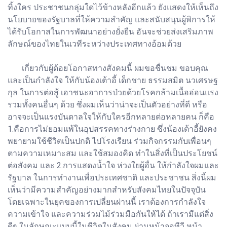
ทิ้งใคร ประชาชนกลุ่มใดไว้ข้างหลังอีกแล้ว ยังแสดงให้เห็นถึง
นโยบายของรัฐบาลที่ให้ความสำคัญ และสนับสนุนผู้พิการให้
ได้รับโอกาสในการพัฒนาอย่างยั่งยืน อันจะช่วยส่งเสริมภาพ
ลักษณ์ของไทยในเวทีระหว่างประเทศทางอ้อมด้วย
เกี่ยวกับผู้ด้อยโอกาสทางสังคมนี้ ผมขอชื่นชม ขอบคุณ
และเป็นกำลังใจ ให้กับน้องเต้าอี้ เด็กชาย ธรรมสมิต นวเศรษฐ
กุล ในการต่อสู้ เอาชนะอาการป่วยด้วยโรคกล้ามเนื้ออ่อนแรง
รวมทั้งคนอื่นๆ ด้วย ซึ่งผมเห็นว่าน่าจะเป็นตัวอย่างที่ดี หรือ
อาจจะเป็นแรงบันดาลใจให้กับใครอีกหลายต่อหลายคน ก็คือ
1.คือการไม่ยอมแพ้ในอุปสรรคทางร่างกาย ซึ่งน้องเต้าอี้ยังคง
พยายามใช้ชีวิตเป็นปกติ ไปโรงเรียน ร่วมกิจกรรมกับเพื่อนๆ
ตามความเหมาะสม และใช้สมองคิด ทำในสิ่งที่เป็นประโยชน์
ต่อสังคม และ 2.การแสดงน้ำใจ ห่วงใยผู้อื่น ให้กำลังใจผมและ
รัฐบาล ในการทำงานเพื่อประเทศชาติ และประชาชน สิ่งนี้ผม
เห็นว่ามีความสำคัญอย่างมากสำหรับสังคมไทยในปัจจุบัน
โดยเฉพาะในยุคของการเปลี่ยนผ่านนี้ เราต้องการกำลังใจ
ความเข้าใจ และความร่วมไม้ร่วมมือกันให้ได้ ถ้าเรามีแต่สิ่ง
ดีๆ ในลักษณะแบบนี้ในชีวิตในสังคม ผ่านหน้าจอทีวี หน้า