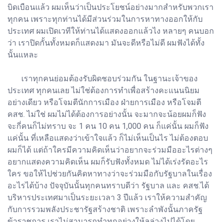
บิดเบือนแล้ว ผมเห็นว่าเป็นประโยชน์อย่างมากสำหรับพวกเรา
ทุกคน เพราะทุกท่านได้มีส่วนร่วมในการหาทางออกให้กับ
ประเทศ ผมเปิดเวทีให้ท่านได้แสดงออกแล้วไง หลายๆ คนบอก
ว่า เราปิดกั้นทั้งหมดก็แสดงมา มันจะดีหรือไม่ดี ผมฟังได้ทั้ง
นั้นแหละ
เราทุกคนย่อมต้องรับผิดชอบร่วมกัน ในฐานะเจ้าของ
ประเทศ ทุกคนเลย ไม่ใช่ต้องการทำเพื่อสร้างคะแนนนิยม
อย่างเดียว หรือโจมตีนักการเมือง ฝ่ายการเมือง หรือโจมตี
คสช. ไม่ใช่ ผมไม่ได้ต้องการอย่างนั้น จะมากจะน้อยผมก็ฟัง
จะกี่คนก็ไม่ทราบ จะ 1 คน 10 คน 1,000 คน ก็แค่นั้น ผมก็ฟัง
แค่นั้น ที่เหลือแสดงว่าเข้าใจแล้ว ก็ไม่เห็นเป็นไร ไม่ต้องตอบ
ผมก็ได้ แต่ถ้าใครมีความคิดเห็นว่าอยากจะร่วมมืออะไรต่างๆ
อยากแสดงความคิดเห็น ผมก็รับฟังทั้งหมด ไม่ได้เร่งรัดอะไร
ใคร ขอให้ไปช่วยกันคิดหาทางว่าจะร่วมมือกับรัฐบาลในเรื่อง
อะไรได้บ้าง ปัจจุบันนั้นทุกคนทราบดีว่า รัฐบาล และ คสช.ได้
บริหารประเทศมาเป็นระยะเวลา 3 ปีแล้ว เราให้ความสำคัญ
กับการรวมพลังประชารัฐสร้างชาติ เพราะลำพังนั้นภาครัฐ
ข้าราชการ เราไม่สามารถทำทุกอย่างให้ลุล่วงไปได้โดย