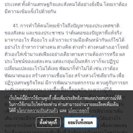
ประเทศ ทั้งด้านเศรษฐกิจและสังคมได้อย่างยั่งยืน โดยเราต้อง
มีความเข้มแข็งไปด้วยกัน
41. การทำให้คนไทยเข้าใจถึงปัญหาของประเทศชาติ
ของสังคม และของประชาชน ว่าต้นตอของปัญหาที่แท้จริง
มาจากอะไร คืออะไร แล้วเราจะร่วมมือเดินหน้ากันแก้ไขได้
อย่างไร ถ้าหากว่าต่างคน ต่างคิด ต่างทำ ต่างคนต่างเอาโจทย์
ตัวเองใส่เข้ามาแต่เพียงอย่างเดียวตามความต้องการหรือ ผล
ประโยชน์ของแต่ละคน แต่ละกลุ่มเป็นหลัก เราก็จะปฏิรูป
เปลี่ยนแปลงอะไรไม่ได้เลย พัฒนาก็ทำไม่ได้ เช่น เราต้อง
พัฒนาตนเอง สร้างความเชื่อมโยง สร้างห่วงโซ่เดียวกัน เพื่อ
ปฏิรูปเศรษฐกิจใหม่ มีการพัฒนาเกษตรกรรม ควบคู่กับการยก
ระดับอุตสาหกรรม การเอื้อเฟื้อเกื้อกูลกัน ระหว่างผู้ได้
ประโยชน์ กับผู้เสียประโยชน์ การเสียสละ ที่สมควรได้รับการ
เว็บไซต์นี้มีการใช้งานคุกกี้ เพื่อเพิ่มประสิทธิภาพและประสบการณ์ที่ดี
ดูแล เยียวยาจนพึงพอใจด้วยกันทุกฝ่าย หรือมีสิทธิประโยชน์
ในการใช้งานเว็บไซต์ของท่าน ท่านสามารถอ่านรายละเอียดเพิ่มเติม
ได้ที่
นโยบายความเป็นส่วนตัว
และ
นโยบายคุกกี้
เพิ่มเติม ตามห้วงระยะเวลา เหล่านี้ก็ต้องมีการพิจารณาเพิ่ม
เติม เราจะมีรายได้ มีผลตอบแทนในรูปแบบอื่นๆได้อย่างไร
ตั้งค่าคุกกี้
ยอมรับทั้งหมด
นอกจากเงินค่าเยียวยาอย่างเดียวผมกำลังคิดอยู่ เพื่อจะชดเชย
ในเรื่องของการถูกเวนคืนพื้นที่ ถ้ากิจการมีผลประโยชน์จะทำ