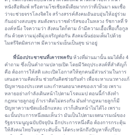
หนังสือพิมพ์ หรือตามโซเชียลมีเดียมากกว่าที่เป็นมา ผมเชื่อ
ว่าจะช่วยจรรโลงจิตใจ สร้างสรรค์สังคมอันอบอุ่นให้อยู่ร่วม
กันอย่างสงบสุข สมดังพระราชดำรัสของในหลวง รัชกาลที่ 9
องค์หนึ่ง ใจความว่า สังคมใดก็ตาม ถ้ามีความเอื้อเฟื้อเกื้อกูล
กัน ด้วยความมุ่งดีมุ่งเจริญต่อกัน สังคมนั้นย่อมเต็มไปด้วย
ไมตรีจิตมิตรภาพ มีความร่มเย็นเป็นสุข น่าอยู่
พี่น้องประชาชนที่เคารพครับ
ห้วงที่ผ่านมานั้น ผมได้ตั้ง 4
คำถาม ซึ่งเป็นคำถามปลายเปิด โดยมีวัตถุประสงค์ที่สำคัญก็
คือ ต้องการให้สติ และเปิดโอกาสให้ทุกคนมีส่วนร่วมในการ
เสนอความคิดเห็น ช่วยกันคิดช่วยกันทำ เพื่อจะหาแนวทางแก้
ปัญหาของประเทศ และกำหนดอนาคตของเราด้วย เพราะ
หลายอย่างกำลังเดินหน้าไปตามโรดแมป ตอนนี้กำลังทำ
กฎหมายลูกอยู่ ถ้าเราคิดไม่ตรงกัน มันทำกฎหมายลูกก็มี
ปัญหาความขัดแย้งอีกแหละ เราก็เดินหน้าไม่ได้ไง เพราะ
ฉะนั้นประการหนึ่งผมเห็นว่า มันเป็นไปตามเจตนารมณ์ของ
รัฐธรรมนูญฉบับปัจจุบัน อีกประการหนึ่งคือ ต้องการกระตุ้น
ให้สังคมไทยในทุกระดับนั้น ได้ตระหนักถึงปัญหาที่เปรียบ