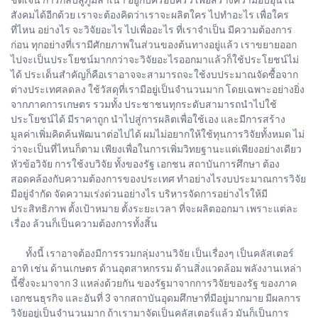
สังคมได้อีกด้วย เราจะต้องคิดว่าเราจะผลิตใคร ไปทำอะไร เพื่อใคร
ที่ไหน อย่างไร จะวิจัยอะไร ไปเพื่ออะไร ที่เราจำเป็น มีความต้องการ
ก่อน ทุกอย่างที่เรามีศักยภาพในส่วนของต้นทางอยู่แล้ว เราขยายออก
ไปจะเป็นประโยชน์มากกว่าจะวิจัยอะไรออกมาแล้วก็ใช้ประโยชน์ไม่
ได้ ประเด็นสำคัญก็คือเราอาจจะสามารถจะใช้งบประมาณจัดซื้อจาก
ต่างประเทศลดลง ใช้วัสดุที่เรามีอยู่เป็นจำนวนมาก โดยเฉพาะอย่างยิ่ง
จากภาคการเกษตร รวมทั้ง ประชาชนทุกระดับสามารถนำไปใช้
ประโยชน์ได้ มีราคาถูก นำไปสู่การผลิตเพื่อใช้เอง และมีการสร้าง
มูลค่าเพิ่มคิดค้นพัฒนาต่อไปได้ ผมไม่อยากให้ใช้ทุนการวิจัยทั้งหมด ไม่
ว่าจะเป็นที่ไหนก็ตาม เพียงเพื่อในการเพิ่มวิทยฐานะแต่เพียงอย่างเดียว
หัวข้อวิจัย การใช้งบวิจัย ทั้งของรัฐ เอกชน สถาบันการศึกษา ต้อง
สอดคล้องกับความต้องการของประเทศ ทำอย่างไรงบประมาณการวิจัย
มีอยู่จำกัด จัดความเร่งด่วนอย่างไร บริหารจัดการอย่างไรให้มี
ประสิทธิภาพ ตั้งเป้าหมาย ตั้งระยะเวลา ที่จะผลิตออกมา เพราะแต่ละ
เรื่อง ล้วนก็เป็นความต้องการทั้งสิ้น
ทั้งนี้ เราอาจต้องมีการรวมกลุ่มงานวิจัย เป็นเรื่องๆ เป็นคลัสเตอร์
อาทิ เช่น ด้านเกษตร ด้านอุตสาหกรรม ด้านสิ่งแวดล้อม พลังงานเหล่า
นี้ซึ่งจะมาจาก 3 แหล่งด้วยกัน ของรัฐมาจากการวิจัยของรัฐ ของภาค
เอกชนธุรกิจ และอันที่ 3 จากสถาบันอุดมศึกษาที่มีอยู่มากมาย มีผลการ
วิจัยอยู่เป็นจำนวนมาก ถ้าเรามาจัดเป็นคลัสเตอร์แล้ว มันก็เป็นการ