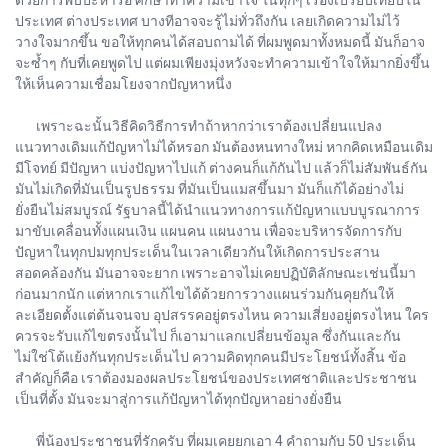
ประเทศ ต่างประเทศ บางทีอาจจะรู้ไม่ทั่วถึงกัน เลยเกิดความไม่ไว้
วางใจมากขึ้น ขอให้ทุกคนได้สอบถามได้ ที่ผมพูดมาทั้งหมดนี้ มันก็อาจ
จะซ้ำๆ กับที่เคยพูดไป แต่ผมเพียงมุ่งหวังจะทำความเข้าใจให้มากยิ่งขึ้น
ให้เห็นความเชื่อมโยงจากปัญหาหนึ่ง
เพราะฉะนั้นวิธีคิดวิธีการทำถ้าหากว่าเราต้องเปลี่ยนแปลง
แนวทางเดิมแก้ปัญหาไม่ได้หรอก มันต้องหนทางใหม่ หากคิดเหมือนเดิม
มีโจทย์ มีปัญหา แบ่งปัญหาไปแก้ ต่างคนก็แก้กันไป แล้วก็ไม่สัมพันธ์กัน
มันไม่เกิดที่มันเป็นรูปธรรม ที่มันเป็นแมสขึ้นมา มันก็แก้ได้อย่างไม่
ยั่งยืนไม่สมบูรณ์ รัฐบาลนี้ได้นำแนวทางการแก้ปัญหาแบบบูรณาการ
มาขับเคลื่อนทั้งแผนเงิน แผนคน แผนงาน เพื่อจะบริหารจัดการกับ
ปัญหาในทุกปมทุกประเด็นในเวลาเดียวกันให้เกิดการประสาน
สอดคล้องกัน มันอาจจะยาก เพราะอาจไม่เคยปฏิบัติลักษณะเช่นนี้มา
ก่อนมากนัก แต่หากเราแก้ไขได้ด้วยการวางแผนร่วมกันคุยกันให้
ละเอียดตั้งแต่ต้นจนจบ อุปสรรคอยู่ตรงไหน ความเสี่ยงอยู่ตรงไหน ใคร
ควรจะรับแก้ไขตรงนั้นไป ก็เอามาแลกเปลี่ยนข้อมูล ซึ่งกันและกัน
ไม่ใช่โต้แย้งกันทุกประเด็นไป ความคิดทุกคนมีประโยชน์ทั้งสิ้น ข้อ
สำคัญก็คือ เราต้องมองผลประโยชน์ของประเทศชาติและประชาชน
เป็นที่ตั้ง มันจะมาสู่การแก้ปัญหาได้ทุกปัญหาอย่างยั่งยืน
พี่น้องประชาชนที่รักครับ ที่ผมเคยยกเอา 4 คำถามกับ 50 ประเด็น