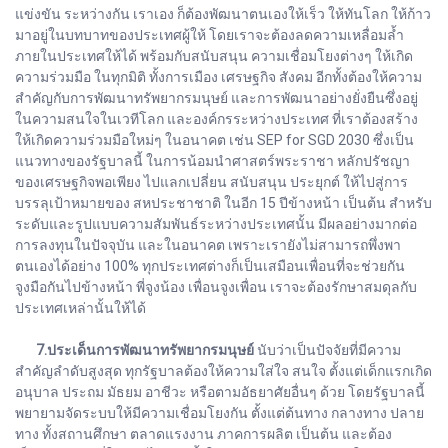
แข่งขัน ระหว่างกัน เราเอง ก็ต้องพัฒนาตนเองให้เร็ว ให้ทันโลก ให้ก้าว
มาอยู่ในบทบาทของประเทศผู้ให้ โดยเราจะต้องลดความเหลื่อมล้ำ
ภายในประเทศให้ได้ พร้อมกับสนับสนุน ความเชื่อมโยงต่างๆ ให้เกิด
ความร่วมมือ ในทุกมิติ ทั้งการเมือง เศรษฐกิจ สังคม อีกทั้งต้องให้ความ
สำคัญกับการพัฒนาทรัพยากรมนุษย์ และการพัฒนาอย่างยั่งยืนซึ่งอยู่
ในความสนใจในเวทีโลก และองค์กรระหว่างประเทศ ที่เราต้องสร้าง
ให้เกิดความร่วมมือใหม่ๆ ในอนาคต เช่น SEP for SGD 2030 ซึ่งเป็น
แนวทางของรัฐบาลนี้ ในการน้อมนำศาสตร์พระราชา หลักปรัชญา
ของเศรษฐกิจพอเพียง ไปแลกเปลี่ยน สนับสนุน ประยุกต์ ให้ไปสู่การ
บรรลุเป้าหมายของ สหประชาชาติ ในอีก 15 ปีข้างหน้า เป็นต้น สำหรับ
ระดับและรูปแบบความสัมพันธ์ระหว่างประเทศนั้น มีผลอย่างมากต่อ
การลงทุนในปัจจุบัน และในอนาคต เพราะเรายังไม่สามารถพึ่งพา
ตนเองได้อย่าง 100% ทุกประเทศต่างก็เป็นเสมือนเพื่อนที่จะช่วยกัน
จูงมือกันไปข้างหน้า พี่จูงน้อง เพื่อนจูงเพื่อน เราจะต้องรักษาสมดุลกับ
ประเทศเหล่านั้นให้ได้
7.ประเด็นการพัฒนาทรัพยากรมนุษย์
นับว่าเป็นปัจจัยที่มีความ
สำคัญลำดับสูงสุด ทุกรัฐบาลต้องให้ความใส่ใจ สนใจ ตั้งแต่เด็กแรกเกิด
อนุบาล ประถม มัธยม อาชีวะ หรือตามอัธยาศัยอื่นๆ ด้วย โดยรัฐบาลนี้
พยายามจัดระบบให้มีความเชื่อมโยงกัน ตั้งแต่ต้นทาง กลางทาง ปลาย
ทาง ทั้งสถานศึกษา ตลาดแรงงาน ภาคการผลิต เป็นต้น และต้อง