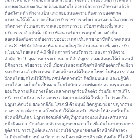
แบบตะวันตก ตะวันออกต้องผสมกันไปด้วย เมื่อจบการศึกษามาแล้วก็
ต้องมีงานทำ ทำงานเป็น และตอบสนองความต้องการของตลาด
แรงงานให้ได้ ไม่ว่าจะเป็นการรับราชการ หรือเป็นแรงงานในภาคการ
ผลิตต่างๆ ทั้งเกษตรกรรมและอุตสาหกรรม หรือภาคท่องเที่ยวและ
บริการ เราจำเป็นต้องมีการพัฒนาทรัพยากรมนุษย์ อย่างยั่งยืน
สอดคล้องกับความต้องการของประเทศ เช่น สาขาอาชีพที่ขาดแคลน
ด้าน STEM นักวิจัยและพัฒนาและอื่นๆ อีกจำนวนมาก เพื่อจะรองรับ
นโยบายไทยแลนด์ 4.0 ที่เน้นการสร้างนวัตกรรม และการให้ความ
สำคัญกับ 10 อุตสาหกรรมเป้าหมายที่สำคัญเราต้องผลิตคนให้เป็นคนดี
มีศีลธรรม จริยธรรม ทั้งนี้ เมื่อคนในสังคมมีจิตสำนึกที่ดีองค์กรก็จะมีธร
รมาภิบาล แล้วประเทศชาติจะแข็งแรงได้ในแบบไทยๆ ในที่สุด เราต้อง
ฝึกคนไทยยุคใหม่ให้มีวิสัยทัศน์ คิดล่วงหน้า คิดมีแบบแผน และปฏิบัติ
งานได้อย่างเป็นขั้นเป็นตอน โดยไม่นิยมความขัดแย้ง ความรุนแรงแต่
ยอมรับความเห็นต่าง เพื่อจะแสวงหาจุดร่วมที่ลงตัว ร่วมกัน การแก้ไข
หรือการดำเนินการใด จะบรรลุวัตถุประสงค์ได้ ในที่สุด ไม่ว่าจะเป็น
ปัญหาเด็กแว้น ยกพวกตีกัน โสเภณี ค้ามนุษย์ ผิดกฎหมายอาชญากรรม
ต่างๆ เราจะต้องช่วยแก้ไขกันทำให้ได้นะครับ เพื่อทำให้สังคมนั้นเป็น
สังคมที่สันติสุข ปัญหาสังคมที่สำคัญที่ทุกคนคงมองเห็นนะครับ ส่วน
หนึ่งคือความขัดแย้งจากตัวบทกฎหมาย ความไม่เชื่อมั่นในกระบวนการ
ยุติธรรม การปฏิบัติและการบังคับใช้กฎหมายของเจ้าหน้าที่ที่อาจจะ
ไม่มีประสิทธิภาพบ้าง ปัญหาการเมืองระดับชาติ ระดับท้องถิ่น ที่ไม่ดี ที่