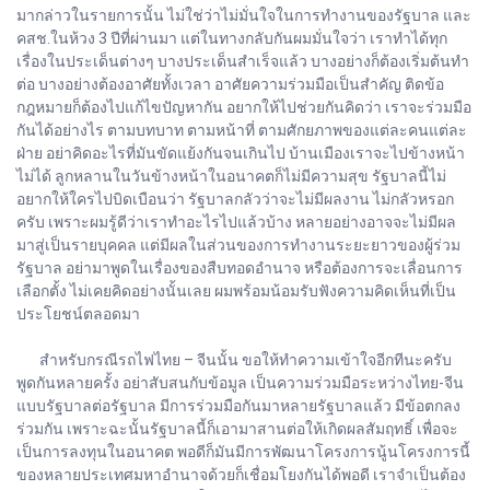
มากล่าวในรายการนั้น ไม่ใช่ว่าไม่มั่นใจในการทำงานของรัฐบาล และ
คสช.ในห้วง 3 ปีที่ผ่านมา แต่ในทางกลับกันผมมั่นใจว่า เราทำได้ทุก
เรื่องในประเด็นต่างๆ บางประเด็นสำเร็จแล้ว บางอย่างก็ต้องเริ่มต้นทำ
ต่อ บางอย่างต้องอาศัยทั้งเวลา อาศัยความร่วมมือเป็นสำคัญ ติดข้อ
กฎหมายก็ต้องไปแก้ไขปัญหากัน อยากให้ไปช่วยกันคิดว่า เราจะร่วมมือ
กันได้อย่างไร ตามบทบาท ตามหน้าที่ ตามศักยภาพของแต่ละคนแต่ละ
ฝ่าย อย่าคิดอะไรที่มันขัดแย้งกันจนเกินไป บ้านเมืองเราจะไปข้างหน้า
ไม่ได้ ลูกหลานในวันข้างหน้าในอนาคตก็ไม่มีความสุข รัฐบาลนี้ไม่
อยากให้ใครไปบิดเบือนว่า รัฐบาลกลัวว่าจะไม่มีผลงาน ไม่กลัวหรอก
ครับ เพราะผมรู้ดีว่าเราทำอะไรไปแล้วบ้าง หลายอย่างอาจจะไม่มีผล
มาสู่เป็นรายบุคคล แต่มีผลในส่วนของการทำงานระยะยาวของผู้ร่วม
รัฐบาล อย่ามาพูดในเรื่องของสืบทอดอำนาจ หรือต้องการจะเลื่อนการ
เลือกตั้ง ไม่เคยคิดอย่างนั้นเลย ผมพร้อมน้อมรับฟังความคิดเห็นที่เป็น
ประโยชน์ตลอดมา
สำหรับกรณีรถไฟไทย – จีนนั้น ขอให้ทำความเข้าใจอีกทีนะครับ
พูดกันหลายครั้ง อย่าสับสนกับข้อมูล เป็นความร่วมมือระหว่างไทย-จีน
แบบรัฐบาลต่อรัฐบาล มีการร่วมมือกันมาหลายรัฐบาลแล้ว มีข้อตกลง
ร่วมกัน เพราะฉะนั้นรัฐบาลนี้ก็เอามาสานต่อให้เกิดผลสัมฤทธิ์ เพื่อจะ
เป็นการลงทุนในอนาคต พอดีก็มันมีการพัฒนาโครงการนู้นโครงการนี้
ของหลายประเทศมหาอำนาจด้วยก็เชื่อมโยงกันได้พอดี เราจำเป็นต้อง