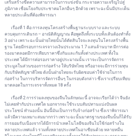
เสริมสร้างขีดความสามารถในการแข่งขัน กระจายความเจริญไปสู่
ภูมิภาค เชื่อมโยงกับประชาคมโลกอื่นๆ อีกด้วย เพราะฉะนั้นมีประเด็น
หลายประเด็นที่ต้องพิจารณา
เรื่องที่ 1 คือ การลงทุนโครงสร้างพื้นฐานระบบราง และระบบ
ควบคุมการเดินรถ – อาณัติสัญญาณ คือพูดถึงทั้งระบบทั้งเส้นต้องทำทั้ง
3 อย่าง เพราะฉะนั้นฝ่ายไทยนั้นได้ตัดสินใจจะลงทุนในโครงสร้างพื้น
ฐาน โดยมีกรอบการเจรจาวงเงินประมาณ 1.7 แสนล้านบาท มีการต่อ
รองมาตลอดมีการเทียบราคาซึ่งกันและกันทั้งต่างประเทศ ทั้งใน
ประเทศ ได้มีการต่อรองราคาอยู่ประมาณนั้น เราจะเป็นการจัดการ
ประมูลในส่วนของการก่อสร้าง ให้บริษัทไทย หรืออาจจะมีการร่วมทุน
กับบริษัทสัญชาติไทย ดังนั้นฝ่ายไทยจะรับผิดชอบค่าใช้จ่ายในการ
ก่อสร้าง ในการบริหารจัดการอื่นๆ ในกรอบดังกล่าว ซึ่งเราเปรียบเทียบ
มาตลอดในการเจรจาทั้งหมด 18 ครั้ง
เรื่องที่ 2 การร่วมลงทุนของจีนในลักษณะนี้ อาจจะเรียกได้ว่า จีนยัง
ไม่เคยทำกับประเทศใด นอกจากจะใช้ระบบสัมปทานแบ่งปันผล
ประโยชน์ ทำนองนั้น อันนี้มันเป็นการรับจ้างก่อสร้าง ซึ่งเราพิจารณา
แล้วมีความเหมาะสมมากกว่า เพราะฉะนั้นมาตรฐานของจีนนั้นก็ได้รับ
การยอมรับเนื่องจากได้มีการนำเทคโนโลยีของจีนไปใช้ก่อสร้างใน
หลายประเทศแล้ว รวมทั้งหลายประเทศในอาเซียนด้วย หลายหมื่น
กิโลเมตร ฝ่ายไทยมีโอกาสพิจารณาทั้งการให้สัมปทานและการลงทุน