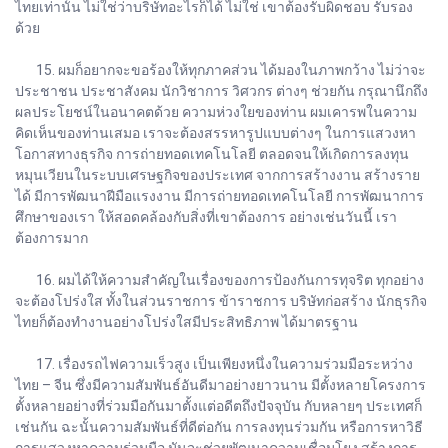
ไทยเท่านั้น ไม่ใช่ว่าบริษัทอะไรก็ได้ ไม่ใช่ เขาต้องรับผิดชอบ รับรอง
ด้วย
15. ผมก็อยากจะขอร้องให้ทุกภาคส่วน ได้มองในภาพกว้าง ไม่ว่าจะ
ประชาชน ประชาสังคม นักวิชาการ วิศวกร ต่างๆ ช่วยกัน กรุณานึกถึง
ผลประโยชน์ในอนาคตด้วย ความห่วงใยของท่าน ผมเคารพในความ
คิดเห็นของท่านเสมอ เราจะต้องสรรหารูปแบบต่างๆ ในการแสวงหา
โอกาสทางธุรกิจ การถ่ายทอดเทคโนโลยี ตลอดจนให้เกิดการลงทุน
หมุนเวียนในระบบเศรษฐกิจของประเทศ จากการสร้างงาน สร้างราย
ได้ มีการพัฒนาฝีมือแรงงาน มีการถ่ายทอดเทคโนโลยี การพัฒนาการ
ศึกษาของเรา ให้สอดคล้องกับสิ่งที่เขาต้องการ อย่างเช่นวันนี้ เรา
ต้องการมาก
16. ผมได้ให้ความสำคัญในเรื่องของการป้องกันการทุจริต ทุกอย่าง
จะต้องโปร่งใส ทั้งในส่วนราชการ ข้าราชการ บริษัทก่อสร้าง นักธุรกิจ
ไทยก็ต้องทำงานอย่างโปร่งใสมีประสิทธิภาพ ได้มาตรฐาน
17. เรื่องรถไฟความเร็วสูง เป็นเพียงหนึ่งในความร่วมมือระหว่าง
ไทย – จีน ซึ่งมีความสัมพันธ์อันดีมาอย่างยาวนาน มีตั้งหลายโครงการ
ตั้งหลายอย่างที่ร่วมมือกันมาตั้งแต่อดีตถึงปัจจุบัน กับหลายๆ ประเทศก็
เช่นกัน ฉะนั้นความสัมพันธ์ที่ดีต่อกัน การลงทุนร่วมกัน หรือการหาวิธี
การแสวงหาความร่วมมือ มันจะช่วยพัฒนาความเชื่อมโยง สร้างการ