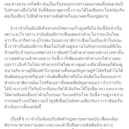
เลย ทางด่วน รถไฟฟ้า มันเป็นเรื่องของกระทรวงคมนาคมทั้งหมด มันก็
ไปทำอย่างอื่นไม่ได้ วันนี้ต้องมาดูตรงนี้ เราจะได้ไม่เสียประโยชน์ธุรกิจ
ต่อเนื่องอื่นๆ ไปอีกด้วย ขอร่วมมือด้วยในอนาคตเรื่องกฎหมาย
5.เราจำเป็นต้องมีเส้นทางรถไฟความเร็วสูงหรือไม่ อันนี้มันจำเป็น
เพราะอะไร เพราะว่ามันต้องมีการเชื่อมต่อเขาด้วย ไม่ว่าจะเป็นไทย
ลาว จีน ปากีสถาน ยุโรปตะวันออก เขามีการเชื่อมโยงกันแล้วในขณะ
นี้ เราจำเป็นต้องมีการเชื่อมโยงไปด้วยคู่ขนานไปกับทางรถยนต์ที่เป็น
ข้ามทวีป ข้ามประเทศต่างๆ เราต้องทำไปด้วย ทางหลวงต่างๆ เหล่านั้น
เราเคยทำมาแล้วทางหลวง วันนี้เราก็เพียงแต่มาทำทางรถไฟ บางคน
บอกว่า เอ๊ะทำไมไม่มาทำทางรถไฟไทย ทางคู่อย่างเดียวทั้งหมดก็ต้องคู่
ขนานกัน ทางคู่ก็ต้องทำไป ทุกอย่างทั้งหมดปัญหาอยู่ทำได้หรือทำไม่ได้
มันติดคนบุกรุกหรือเปล่า มันติดพื้นที่ป่าหรือไม่ มันติดในเรื่องของการ
ทำประชาพิจารณ์อะไรหรือเปล่า ทั้งหมดคือปัญหาของเรา ถ้าเราปรับ
ได้บ้าง เราเข้าใจกันบ้าง มันจะเกิดได้ มันก็จะได้ไม่เสียเวลา และเราจะ
ได้ตามทันคนอื่นเขาด้วยในกรอบ วันเบลท์วันโรด วันนี้ลาวอยู่ระหว่าง
การก่อสร้างรถไฟความเร็วสูงที่เชื่อมไปยังทางเดียวกับเรา เราต้องเริ่ม
ดำเนินการตั้งแต่บัดนี้
เรื่องที่ 6 เราจำเป็นต้องปรับจัดทำกฎหมายหลายฉบับ เพื่อจะต้อง
พิจารณาตามความเหมาะสม และคำนึงถึงความสัมพันธ์ระหว่าง