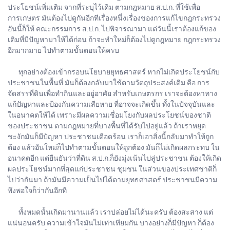
ประโยชน์เพิ่มเติม จากที่ระบุไว้เดิม ตามกฎหมาย ส.ป.ก. ที่ใช้เพื่อ
การเกษตร มันต้องไปดูกันอีกทีเรื่องหนึ่งเรื่องของการแก้ไขกฎกระทรวง
อันนี้ก็ให้ คณะกรรมการ ส.ป.ก. ไปพิจารณามา แต่วันนี้เราต้องแก้ของ
เดิมที่มีปัญหามาให้ได้ก่อน ถ้าจะทำใหม่ก็ต้องไปดูกฎหมาย กฎกระทรวง
อีกมากมาย ไปทำตามขั้นตอนให้ครบ
ทุกอย่างต้องเข้ากรอบนโยบายยุทธศาสตร์ หากไม่เกิดประโยชน์กับ
ประชาชนในพื้นที่ มันก็ต้องกลับมาใช้ตามวัตถุประสงค์เดิม คือ การ
จัดสรรที่ดินเพื่อทำกินและอยู่อาศัย สำหรับเกษตรกร เราจะต้องหาทาง
แก้ปัญหาและป้องกันความเสียหาย ที่อาจจะเกิดขึ้น ทั้งในปัจจุบันและ
ในอนาคตให้ได้ เพราะมีผลความเชื่อมโยงกับผลประโยชน์ของชาติ
ของประชาชน ตามกฎหมายที่บางพื้นที่ได้รับไปอยู่แล้ว ถ้าเราหยุด
ชะงักมันก็มีปัญหา ประชาชนเดือดร้อน เราก็เอาสิ่งนี้กลับมาทำให้ถูก
ต้อง แล้วอันใหม่ก็ไปทำตามขั้นตอนให้ถูกต้อง มันก็ไม่เกิดผลกระทบ ใน
อนาคตอีก แต่ยืนยันว่าที่ดิน ส.ป.ก.ก็ยังมุ่งเน้นไปสู่ประชาชน ต้องให้เกิด
ผลประโยชน์มากที่สุดแก่ประชาชน ชุมชน ในส่วนของประเทศชาติก็
ไปว่ากันมา ถ้ามันมีความเป็นไปได้ตามยุทธศาสตร์ ประชาชนมีความ
พึงพอใจก็ว่ากันอีกที
ทั้งหมดนั้นเกิดมานานแล้ว เราปล่อยไม่ได้นะครับ ต้องสะสาง แต่
แน่นอนครับ ความเข้าใจมันไม่เท่าเทียมกัน บางอย่างก็มีปัญหา ก็ต้อง