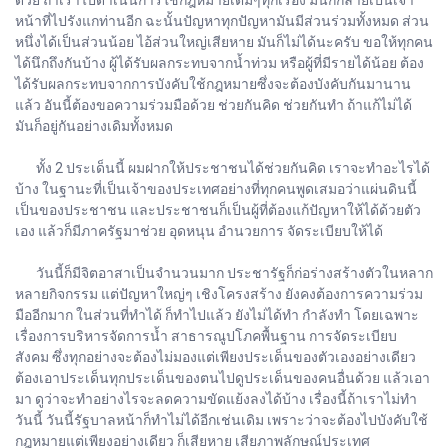
หน้าที่ไปรังแกท่านอีก ฉะนั้นปัญหาทุกปัญหามันมีส่วนร่วมทั้งหมด ส่วน
หนึ่งได้เป็นส่วนน้อย ไอ้ส่วนใหญ่เสียหาย มันก็ไม่ได้นะครับ ขอให้ทุกคน
ได้นึกถึงกันบ้าง ผู้ได้รับผลกระทบจากน้ำท่วม หรือผู้ที่มีรายได้น้อย ต้อง
ได้รับผลกระทบจากการบังคับใช้กฎหมายซึ่งจะต้องบังคับกันมานาน
แล้ว อันนี้ต้องขอความร่วมมือด้วย ช่วยกันคิด ช่วยกันทำ ถ้าแก้ไม่ได้
มันก็อยู่กันอย่างเดิมทั้งหมด
ทั้ง 2 ประเด็นนี้ ผมฝากให้ประชาชนได้ช่วยกันคิด เราจะทำอะไรได้
บ้าง ในฐานะที่เป็นเจ้าของประเทศอย่างที่ทุกคนพูดเสมอว่าแผ่นดินนี้
เป็นของประชาชน และประชาชนก็เป็นผู้ที่ต้องแก้ปัญหาให้ได้ด้วยตัว
เอง แล้วก็มีภาครัฐมาช่วย อุดหนุน อำนวยการ จัดระเบียบให้ได้
วันนี้ก็มีจิตอาสาเป็นจำนวนมาก ประชารัฐก็ก่อร่างสร้างตัวในหลาก
หลายกิจกรรม แต่ปัญหาใหญ่ๆ เชิงโครงสร้าง ยังคงต้องการความร่วม
มืออีกมาก ในส่วนที่ทำได้ ก็ทำไปแล้ว ยังไม่ได้ทำ กำลังทำ โดยเฉพาะ
เรื่องการบริหารจัดการน้ำ สาธารณูปโภคพื้นฐาน การจัดระเบียบ
สังคม ซึ่งทุกอย่างจะต้องไม่มองแต่เพียงประเด็นของตัวเองอย่างเดียว
ต้องเอาประเด็นทุกประเด็นของตนไปดูประเด็นของคนอื่นด้วย แล้วเอา
มา ดูว่าจะทำอย่างไรจะลดความขัดแย้งลงได้บ้าง เรื่องนี้ถ้าเราไม่ทำ
วันนี้ วันนี้รัฐบาลหน้าก็ทำไม่ได้อีกเช่นเดิม เพราะว่าจะต้องไปบังคับใช้
กฎหมายแต่เพียงอย่างเดียว ก็เสียหาย เสียภาพลักษณ์ประเทศ