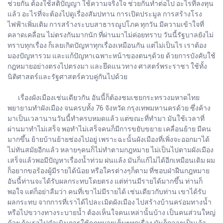
ช่วยกัน ต้องใช้สติปัญญา ใช้ความจริงใจ ช่วยกันทำต่อไป อะไรที่ลงทุน
แล้ว อะไรที่จะต้องไปดูเรื่องสัมปทาน การเปิดประมูล การสร้างโรง
ไฟฟ้าเพิ่มเติม การสร้างระบบสาธารณูปโภค ทุกวัน มีความเข้าใจที่
คลาดเคลื่อน ไม่ตรงกันมากนัก ที่ผ่านมาไม่ค่อยทราบ วันนี้รัฐบาลยังไม่
ทราบทุกเรื่อง ก็เลยเกิดปัญหาทุกเรื่องเหมือนกัน แต่ไม่เป็นไร เราต้อง
มองปัญหารวม และแก้ปัญหาเฉพาะหน้าของตนๆด้วย ด้วยการบังคับใช้
กฎหมายอย่างตรงไปตรงมา และยึดแนวทาง ศาสตร์พระราชา ใช้ทั้ง
นิติศาสตร์และรัฐศาสตร์ควบคู่กันไปด้วย
เรื่องผังเมืองเช่นเดียวกัน อันนี้ก็ต้องชมเชยกระทรวงมหาดไทย
พยายามทำผังเมือง จนครบทั้ง 76 จังหวัด กรุงเทพมหานครด้วย ซึ่งค้าง
มาเป็นเวลานานวันนี้ทำครบหมดแล้ว แต่ขณะที่ทำมา มันใช้เวลาที่
ผ่านมาทำไม่เสร็จ พอทำไม่เสร็จคนก็มีการขยับขยาย เคลื่อนย้าย มีคน
มากขึ้น ย้ายบ้านย้ายช่องไปอยู่ เพราะฉะนั้นผังเมืองที่เพิ่งจะออกมาได้
ไม่ทันสมัยอีกแล้ว หลายๆคนก็ไม่ทำตามกฎหมาย ไม่เป็นไปตามผังเมือง
เสร็จแล้วพอมีปัญหาเรื่องน้ำท่วม ฝนแล้ง มันก็แก้ไม่ได้อีกเหมือนเดิม ผม
ก็อยากขอร้องผู้มีรายได้น้อย หรือใครต่างๆก็ตาม ที่ชอบฝ่าฝืนกฎหมาย
อันนี้ท่านจะได้รับผลกระทบโดยตรง แต่ท่านมีรายได้มากขึ้น ท่านก็
พอใจ แต่ก็อย่าลืมว่า คนที่เขาไม่มีรายได้ เช่นเดียวกับท่าน เขาได้รับ
ผลกระทบ จากการที่เราได้ไปละเมิดผังเมือง ไปสร้างบ้านคร่อมทางน้ำ
หรือไปขวางทางระบายน้ำ ต้องเห็นใจคนเหล่านั้นบ้าง เป็นคนส่วนใหญ่
ด้วย ถ้าเราไปดำเนินการใช้กฎหมายเต็มๆทุกเรื่อง มันก็กลายเป็นเจ้า