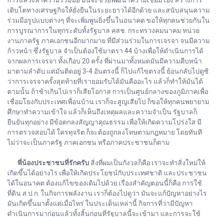
เติบโตทางเศรษฐกิจให้ยั่งยืนในระยะยาวได้อีกด้วย และสนับสนุนความ
ร่วมมือรูปแบบต่างๆ ที่จะเพิ่มพูนยิ่งขึ้นในอนาคต ขอให้ทุกคนช่วยกันใน
การบูรณาการในทุกระดับทั้งรัฐบาล คสช. กระทรวงคมนาคม หน่วย
งานภาครัฐ ภาคเอกชนอีกมากมาย ที่มีส่วนร่วมในการเจรจา จนมีความ
ก้าวหน้า ซึ่งรัฐบาล จำเป็นต้องใช้มาตรา 44 บ้างเพื่อให้ดำเนินการได้
จากผลการเจรจา ทั้งเกือบ 20 ครั้ง ที่ผ่านมาทั้งหมดมันมีความคืบหน้า
มาตามลำดับ แต่มันติดอยู่ 3-4 อันตรงนี้ ก็ไปแก้ไขตรงนี้ ย้อนกลับไปดูซิ
ว่าการเจรจาครั้งสุดท้ายที่เรายอมรับได้มันคืออะไร แล้วก็ทำให้มันได้
ตามนั้น ถ้าช้าเกินไปเราก็เสียโอกาส การเป็นศูนย์กลางของภูมิภาคเพื่อ
เชื่อมโยงกับประเทศเพื่อนบ้าน เราก็จะสูญเสียไป ก็ขอให้ทุกคนพยายาม
ศึกษาทำความเข้าใจ แล้วก็เห็นถึงเหตุผลและความจำเป็น รัฐบาลก็
ยืนยันทุกอย่าง มีข้อตกลงสัญญาคุณธรรม เพื่อให้เกิดความโปร่งใส มี
การตรวจสอบได้ ใครทุจริต ก็จะต้องถูกลงโทษตามกฎหมาย โดยทันที
ไม่ว่าจะเป็นภาครัฐ ภาคเอกชน หรือภาคประชาชนก็ตาม
พี่น้องประชาชนที่รักครับ
สิ่งที่ผมเป็นกังวลก็คือ เราจะทำสิ่งใหม่ให้
เกิดขึ้นได้อย่างไร เพื่อให้เกิดประโยชน์กับประเทศชาติ และประชาชน
ได้ในอนาคต ต้องแก้ไขของเดิมไปด้วย เรื่องสำคัญตอนนี้ก็คือ การใช้
ที่ดิน ส.ป.ก. ในกิจการพลังงาน เราก็ต้องไปดูว่า มันจะแก้ปัญหาอย่างไร
มันเกิดขึ้นมาตั้งแต่เมื่อไหร่ ในประเด็นเหล่านี้ กิจการที่ว่ามีปัญหา
ดำเนินการมาก่อนแล้วทั้งสิ้นก่อนที่รัฐบาลนี้จะเข้ามา และการจะใช้