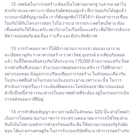
12. เทคนิคในการก่อสร้าง ต้องเป็นไปตามมาตรฐานสากล อย่าไป
ห่วงกังวลเลย เพราะเรามีคนรับผิดชอบอยู่แล้ว ที่เรายอมรับได้อยู่แล้ว
ระบบอาณัติสัญญาณนั้น เราก็ต้องผูกพันไว้ให้ได้ว่า ต้องสามารถเชื่อม
โยงกันได้กับโครงการต่อๆ ไปไม่ว่าจะมาจากประเทศไหนก็ตาม ต้อง
เชื่อมต่อกันให้ได้นะครับ อย่ากังวลในเรื่องนั้นนะครับ เพื่อให้การเดินรถ
มีความปลอดภัย ต่อเนื่อง ราบรื่น และมีประสิทธิภาพ
13. การกำหนดราคา ก็ได้มีการผ่านการเจรจา ต่อรอง เอาราย
ละเอียดมาดูกัน ราคาค่าก่อสร้าง ราคาวัสดุ อุปกรณ์ มาเทียบกันหมด
แล้ว วันนี้ก็ตกลงข้อสรุปกันได้ประมาณ 170,000 ล้านบาทนะครับ ก็ลด
จากฝ่ายจีนที่เสนอมา จำนวนมากพอสมควรนะครับ เราได้ศึกษามา
อย่างรอบคอบ ข้อมูลการเปรียบเทียบการก่อสร้าง ในลักษณะเดียวกัน
ในประเทศอื่นด้วยในกรอบวงเงินงบประมาณ เพราะฉะนั้น ในการ
ดำเนินการทุกเรื่อง เราจะต้องยึดผลประโยชน์ของชาติมาก่อนเสมอ
คำนึงถึงหนี้สาธารณะต่างๆในอนาคตด้วยที่จะต้อง อยู่ในกรอบการเงิน
การคลังของเราที่มีอยู่
14. การทำพันธสัญญา ความร่วมมือในลักษณะ G2G นั้น ฝ่ายไทยดำ
เนินการโดยหน่วยงานราชการ กระทรวงคมนาคม การรถไฟไทย ฝ่าย
จีนก็เป็นไปตามหลักการทำธุรกิจของจีน คือ ให้หน่วยงานของรัฐรับผิด
ชอบ ได้แก่ สภาเศรษฐกิจ ในการรับรองบริษัทที่จะมาทำการก่อสร้างกับ