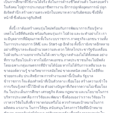
เป็นการศึกษาที่ใช้งานได้จริง ทั้งในการดำรงชีวิตส่วนตัว ในครอบครัว
ในสังคม ไปสู่การประกอบอาชีพการงาน มีการปลูกฝังอุดมการณ์ ปลูก
ฝังจิตสำนึก สร้างความตระหนักในบทบาท ความรับผิดชอบ ซึ่งมีทั้ง
หน้าที่ ซึ่งต้องมาคู่กับสิทธิ
ทั้งนี้ เราต้องสร้างคนรุ่นใหม่พร้อมกับการพัฒนาการเรียนรู้ทาง
เทคโนโลยีที่ทันสมัย พร้อมกับคนรุ่นเก่า ไปด้วย และจะทำอย่างไร เรา
จะมีบุคลากรที่มีคุณภาพ ทั้งในระบบราชการ ภาคธุรกิจ เอกชน รวมทั้ง
ในการประกอบการ SME และ Start-up อีกด้วย ทั้งนี้เรายังขาดอีกหลาย
อย่างที่รัฐบาลจะต้องอำนวยความสะดวก ให้กลไกประชารัฐขับเคลื่อน
ไปด้วยกัน เราแยกจากกันไม่ได้ เพราะรัฐบาลทำเองไม่ได้ทั้งหมด อย่าง
ที่กราบเรียนไปแล้ว หากไม่มีภาคเอกชน ภาคประชาชนก็จะไม่มีพลัง
โดยเฉพาะกลุ่มเกษตรกรที่มีรายได้น้อย หากไม่ได้รับการเหลียวแล จะ
ขาดองค์ความรู้ ขาดวิทยาการสมัยใหม่ ขาดเทคนิค เทคโนโลยีที่จะ
ช่วยยกระดับ ประสิทธิภาพ การทำงานเหล่านี้เป็นต้น รัฐบาล
ข้าราชการ ก็จะต้องทำหน้าที่เป็นตัวกลาง เชื่อมโยง สร้างความเข้าใจ
การเรียนรู้เหล่านี้ไว้อีกด้วย ตัวอย่างปัญหาที่เกิดจากความไม่เชื่อมโยง
กัน ในประเด็นการศึกษา เศรษฐกิจ สังคม กฎหมาย และนโยบายในการ
บริหารประเทศ คือ การวิจัยและพัฒนา ซึ่งต้องมองว่าเราจะวิจัยอะไร
เราควรวิจัยในสิ่งที่เราขาดก่อนหรือไม่ ควรกำหนดเป้าหมายในการ
ผลิตคน แรงงาน ในการให้ทุน สนับสนุนโครงการวิจัยที่มีเป้าหมาย
ชัดเจน การกลับสู่ภูมิลำเนา อยู่กับครอบครัว เพื่อสร้างความอบอุ่นใน