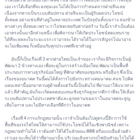
เอง เราได้เลือกที่จะลงทุนเอง ไม่ได้เป็นการกำหนดจากฝ่ายจีนเลย
เนื่องจากหากเป็นระบบสัมปทาน ฝ่ายจีนจะเป็นผู้รับผลประโยชน์
ทั้งหมด อย่างเช่นที่ทำอยู่ในหลายประเทศ ในปัจจุบันทั้งบนราง สองข้าง
ทางต่างๆ ทั้งหมด เพราะว่าไปชดเชยกับค่าก่อสร้าง วันนี้เราจำเป็นต้อง
เอาตรงนั้นมาอีกส่วนหนึ่ง เพื่อพิจารณาให้เกิดประโยชน์ทดแทนราย
ได้ที่จะลดลงในระยะแรก เราอาจจะได้รายได้ในการสัญจรไปมาอาจ
จะไม่เพียงพอ ก็เหมือนกับทุกประเทศที่เขาทำอยู่
อันนี้ก็เป็นเรื่องที่ 3.หากฝ่ายไทยเป็นเจ้าของ เราก็จะมีกิจการเป็นผู้
พัฒนา 2 ข้างทางเอง เพื่อจะดูในการสร้างเมืองใหม่ พัฒนาเป็นพื้นที่
ประกอบการทางธุรกิจน้อยใหญ่ ที่พักอาศัยของชุมชน หรืออื่นๆ ซึ่งเป็น
เรื่องของอนาคต วันนี้ผมได้สั่งการไปยังกระทรวงคมนาคม สนข.ไปคิด
แผนเหล่านี้ออกมาควบคู่ด้วยตั้งแต่วันนี้เป็นต้นไป ที่ผ่านมาให้แนวทาง
แล้ว ที่สำคัญ มันก็จะเกิดผลตอบแทนเชิงธุรกิจสูงมากดีกว่าที่จะให้เลือก
ระบบสัมปทานไปประเทศชาติและลูกหลานของเราในอนาคตจะสูญ
เสียโอกาส และไม่มีทางเลือกที่ดีกว่าในอนาคต
เรื่องที่ 4 การแก้กฎหมายนั้น เราจำเป็นต้องไปดูตรงนี้อีก การใช้
พื้นที่ของรถไฟไทยให้สามารถใช้ประโยชน์ได้ในเชิงพาณิชย์ เพราะ
กฎหมายทำไม่ได้ เราต้องทำให้ได้ในลักษณะพีพีพี หรือแบบอื่นด้วยตัว
เราเอง จะเห็นได้ว่าที่ผ่านมานั้น บริเวณเส้นทางรถไฟมันทำอะไรไม่ได้