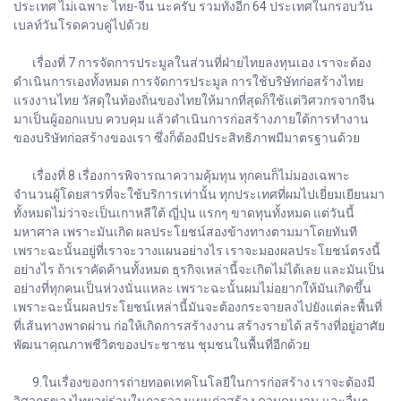
ประเทศ ไม่เฉพาะ ไทย-จีน นะครับ รวมทั้งอีก 64 ประเทศในกรอบวัน
เบลท์วันโรดควบคู่ไปด้วย
เรื่องที่ 7 การจัดการประมูลในส่วนที่ฝ่ายไทยลงทุนเอง เราจะต้อง
ดำเนินการเองทั้งหมด การจัดการประมูล การใช้บริษัทก่อสร้างไทย
แรงงานไทย วัสดุในท้องถิ่นของไทยให้มากที่สุดก็ใช้แต่วิศวกรจากจีน
มาเป็นผู้ออกแบบ ควบคุม แล้วดำเนินการก่อสร้างภายใต้การทำงาน
ของบริษัทก่อสร้างของเรา ซึ่งก็ต้องมีประสิทธิภาพมีมาตรฐานด้วย
เรื่องที่ 8 เรื่องการพิจารณาความคุ้มทุน ทุกคนก็ไม่มองเฉพาะ
จำนวนผู้โดยสารที่จะใช้บริการเท่านั้น ทุกประเทศที่ผมไปเยี่ยมเยียนมา
ทั้งหมดไม่ว่าจะเป็นเกาหลีใต้ ญี่ปุ่น แรกๆ ขาดทุนทั้งหมด แต่วันนี้
มหาศาล เพราะมันเกิด ผลประโยชน์สองข้างทางตามมาโดยทันที
เพราะฉะนั้นอยู่ที่เราจะวางแผนอย่างไร เราจะมองผลประโยชน์ตรงนี้
อย่างไร ถ้าเราคัดค้านทั้งหมด ธุรกิจเหล่านี้จะเกิดไม่ได้เลย และมันเป็น
อย่างที่ทุกคนเป็นห่วงนั่นแหละ เพราะฉะนั้นผมไม่อยากให้มันเกิดขึ้น
เพราะฉะนั้นผลประโยชน์เหล่านี้มันจะต้องกระจายลงไปยังแต่ละพื้นที่
ที่เส้นทางพาดผ่าน ก่อให้เกิดการสร้างงาน สร้างรายได้ สร้างที่อยู่อาศัย
พัฒนาคุณภาพชีวิตของประชาชน ชุมชนในพื้นที่อีกด้วย
9.ในเรื่องของการถ่ายทอดเทคโนโลยีในการก่อสร้าง เราจะต้องมี
วิศวกรของไทยอยู่ร่วมในการวางแผนก่อสร้าง ควบคุมงาน และอื่นๆ