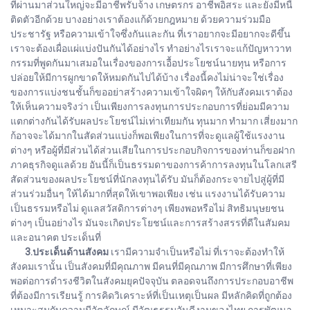
ที่ผ่านมาส่วนใหญ่จะมีอาชีพรับจ้าง เกษตรกร อาชีพอิสระ และยังมีหนี้
ติดตัวอีกด้วย บางอย่างเราต้องแก้ด้วยกฎหมาย ด้วยความร่วมมือ
ประชารัฐ หรือความเข้าใจซึ่งกันและกัน ที่เราอยากจะมีอยากจะดีขึ้น
เราจะต้องเผื่อแผ่แบ่งปันกันได้อย่างไร ทำอย่างไรเราจะแก้ปัญหาวาท
กรรมที่พูดกันมาเสมอในเรื่องของการเอื้อประโยชน์นายทุน หรือการ
ปล่อยให้มีการผูกขาดให้หมดกันไปได้บ้าง เรื่องนี้คงไม่น่าจะใช่เรื่อง
ของการแบ่งชนชั้นก็ขออย่าสร้างความเข้าใจผิดๆ ให้กับสังคมเราต้อง
ให้เห็นความจริงว่า เป็นเพียงการลงทุนการประกอบการที่ย่อมมีความ
แตกต่างกันได้รับผลประโยชน์ไม่เท่าเทียมกัน ทุนมาก ทำมาก เสี่ยงมาก
ก้อาจจะได้มากในสัดส่วนแบ่งก็พอเพียงในการที่จะดูแลผู้ใช้แรงงาน
ต่างๆ หรือผู้ที่มีส่วนได้ส่วนเสียในการประกอบกิจการของท่านก็ขอฝาก
ภาคธุรกิจดูแลด้วย อันนี้ก็เป็นธรรมดาของการค้าการลงทุนในโลกเสรี
สัดส่วนของผลประโยชน์ที่นักลงทุนได้รับ มันก็ต้องกระจายไปสู่ผู้ที่มี
ส่วนร่วมอื่นๆ ให้ได้มากที่สุดให้เขาพอเพียง เช่น แรงงานได้รับความ
เป็นธรรมหรือไม่ ดูแลสวัสดิการต่างๆ เพียงพอหรือไม่ สิทธิมนุษยชน
ต่างๆ เป็นอย่างไร มันจะเกิดประโยชน์และการสร้างสรรที่ดีในสัมคม
และอนาคต ประเด็นที่
3.ประเด็นด้านสังคม
เรามีความจำเป็นหรือไม่ ที่เราจะต้องทำให้
สังคมเรานั้น เป็นสังคมที่มีคุณภาพ มีคนที่มีคุณภาพ มีการศึกษาที่เพียง
พอต่อการดำรงชีวิตในสังคมยุคปัจจุบัน ตลอดจนถึงการประกอบอาชีพ
ที่ต้องมีการเรียนรู้ การคิดวิเคราะห์ที่เป็นเหตุเป็นผล มีหลักคิดที่ถูกต้อง
เหมาะสมกับความมีอัตลักษณ์ มีวัฒธรรมอันดีงามของไทย การพัฒนา