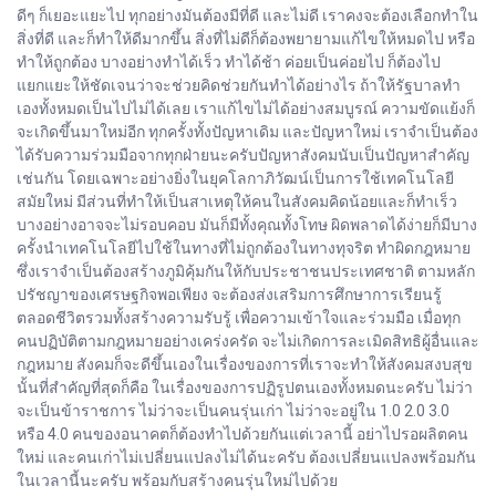
ดีๆ ก็เยอะแยะไป ทุกอย่างมันต้องมีที่ดี และไม่ดี เราคงจะต้องเลือกทำใน
สิ่งที่ดี และก็ทำให้ดีมากขึ้น สิ่งที่ไม่ดีก็ต้องพยายามแก้ไขให้หมดไป หรือ
ทำให้ถูกต้อง บางอย่างทำได้เร็ว ทำได้ช้า ค่อยเป็นค่อยไป ก็ต้องไป
แยกแยะให้ชัดเจนว่าจะช่วยคิดช่วยกันทำได้อย่างไร ถ้าให้รัฐบาลทำ
เองทั้งหมดเป็นไปไม่ได้เลย เราแก้ไขไม่ได้อย่างสมบูรณ์ ความขัดแย้งก็
จะเกิดขึ้นมาใหม่อีก ทุกครั้งทั้งปัญหาเดิม และปัญหาใหม่ เราจำเป็นต้อง
ได้รับความร่วมมือจากทุกฝ่ายนะครับปัญหาสังคมนับเป็นปัญหาสำคัญ
เช่นกัน โดยเฉพาะอย่างยิ่งในยุคโลกาภิวัฒน์เป็นการใช้เทคโนโลยี
สมัยใหม่ มีส่วนที่ทำให้เป็นสาเหตุให้คนในสังคมคิดน้อยและก็ทำเร็ว
บางอย่างอาจจะไม่รอบคอบ มันก็มีทั้งคุณทั้งโทษ ผิดพลาดได้ง่ายก็มีบาง
ครั้งนำเทคโนโลยีไปใช้ในทางที่ไม่ถูกต้องในทางทุจริต ทำผิดกฎหมาย
ซึ่งเราจำเป็นต้องสร้างภูมิคุ้มกันให้กับประชาชนประเทศชาติ ตามหลัก
ปรัชญาของเศรษฐกิจพอเพียง จะต้องส่งเสริมการศึกษาการเรียนรู้
ตลอดชีวิตรวมทั้งสร้างความรับรู้ เพื่อความเข้าใจและร่วมมือ เมื่อทุก
คนปฏิบัติตามกฎหมายอย่างเคร่งครัด จะไม่เกิดการละเมิดสิทธิผู้อื่นและ
กฎหมาย สังคมก็จะดีขึ้นเองในเรื่องของการที่เราจะทำให้สังคมสงบสุข
นั้นที่สำคัญที่สุดก็คือ ในเรื่องของการปฏิรูปตนเองทั้งหมดนะครับ ไม่ว่า
จะเป็นข้าราชการ ไม่ว่าจะเป็นคนรุ่นเก่า ไม่ว่าจะอยู่ใน 1.0 2.0 3.0
หรือ 4.0 คนของอนาคตก็ต้องทำไปด้วยกันแต่เวลานี้ อย่าไปรอผลิตคน
ใหม่ และคนเก่าไม่เปลี่ยนแปลงไม่ได้นะครับ ต้องเปลี่ยนแปลงพร้อมกัน
ในเวลานี้นะครับ พร้อมกับสร้างคนรุ่นใหม่ไปด้วย