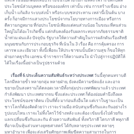
ประโยชน์ส่วนบุคคล หรือขององค์กร เท่านั้น เช่น การสร้างเขื่อน อ่าง
เก็บน้ำ แก้มลิง ระบบส่งน้ำ หรือระบบชลประทาน เหล่านี้เป็นต้น บาง
ครั้ง ก็อาจมีการแสวงประโยชน์จากนโยบายทางการเมือง หรือการ
ตีความกฎหมาย ที่ก่อประโยชน์เพียงแต่คนส่วนน้อย ในขณะที่คนส่วน
ใหญ่ไม่ได้อะไรเกิดขึ้น แต่กลับคงต้องรับผลกระทบจากภัยธรรมชาติ
น้ำท่วม ฝนแล้ง ปัจจุบัน รัฐบาลให้ความสำคัญในการผลักดันเรื่องสิทธิ
มนุษยชนกับการประกอบธุรกิจ ที่เน้นใน 3 เรื่อง คือ การคุ้มครอง การ
เคารพ และเยียวยา ทั้งนี้เพื่อจะให้ประชาชนนั้นมีความสุข ก็ขอให้ทุก
ฝ่ายภาคธุรกิจ เอกชน ข้าราชการให้ความสนใจ นำไปสู่การปฏิบัติให้
ได้ในเรื่องนี้อย่างเป็นรูปธรรมด้วย
เรื่องที่ 6.ประเด็นความสัมพันธ์ระหว่างประเทศ
วันนี้ทุกคนทราบดี
โลกมีหลายขั้ว หลายกลุ่ม หลายฝ่าย, ยังคงมีความขัดแย้ง และอาจ
ขยายเป็นสงครามได้ตลอดเวลามีทั้งกลุ่มประเทศพัฒนาแล้ว ประเทศ
กำลังพัฒนา ประเทศยากจน ซึ่งแต่ละประเทศ ก็ต้องย่อมคำนึงถึงผล
ประโยชน์ของชาติตน เป็นที่ตั้ง มาก่อนสิ่งอื่นใด แต่เราในฐานะเป็น
ชาวโลกก็ต้องคิดด้วยว่า เราจะร่วมมือ สนับสนุนซึ่งกันและกันอย่างไร
รูปแบบไหน เราจะไม่ทิ้งใครไว้ข้างหลัง และต้อง เข้มแข็งไปด้วยกัน
แลกเปลี่ยนซึ่งกันและกัน ด้วยความสัมพันธ์ ทั้งทวิภาคี ไตรภาคี พหุภาคี
ที่อาจเป็นหุ้นส่วนทางยุทธศาสตร์ ได้กับหลายๆประเทศ หลายๆ
มหาอำนาจ เพื่อจะส่งเสริมศักยภาพเพิ่มขีดความสามารถในการ