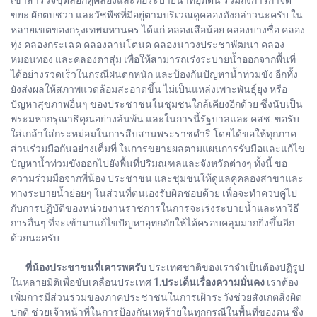
ขยะ ผักตบชวา และวัชพืชที่มีอยู่ตามบริเวณคูคลองดังกล่าวนะครับ ใน
หลายเขตของกรุงเทพมหานคร ได้แก่ คลองเสือน้อย คลองบางซื่อ คลอง
ทุ่ง คลองกระเฉด คลองลานโตนด คลองนาวงประชาพัฒนา คลอง
หมอนทอง และคลองตาสุ่ม เพื่อให้สามารถเร่งระบายน้ำออกจากพื้นที่
ได้อย่างรวดเร็วในกรณีฝนตกหนัก และป้องกันปัญหาน้ำท่วมขัง อีกทั้ง
ยังส่งผลให้สภาพแวดล้อมสะอาดขึ้น ไม่เป็นแหล่งเพาะพันธุ์ยุง หรือ
ปัญหาสุขภาพอื่นๆ ของประชาชนในชุมชนใกล้เคียงอีกด้วย ซึ่งนับเป็น
พระมหากรุณาธิคุณอย่างล้นพ้น และในการนี้รัฐบาลและ คสช. ขอรับ
ใส่เกล้าใส่กระหม่อมในการสืบสานพระราชดำริ โดยได้ขอให้ทุกภาค
ส่วนร่วมมือกันอย่างเต็มที่ ในการขยายผลตามแผนการรับมือและแก้ไข
ปัญหาน้ำท่วมขังออกไปยังพื้นที่ปริมณฑลและจังหวัดต่างๆ ทั้งนี้ ขอ
ความร่วมมือจากพี่น้อง ประชาชน และชุมชนให้ดูแลคูคลองสาขาและ
ทางระบายน้ำย่อยๆ ในส่วนที่ตนเองรับผิดชอบด้วย เพื่อจะทำควบคู่ไป
กับการปฏิบัติของหน่วยงานราชการในการจะเร่งระบายน้ำและหาวิธี
การอื่นๆ ที่จะเข้ามาแก้ไขปัญหาอุทกภัยให้ได้ครอบคลุมมากยิ่งขึ้นอีก
ด้วยนะครับ
พี่น้องประชาชนที่เคารพครับ
ประเทศชาติของเราจำเป็นต้องปฏิรูป
ในหลายมิติเพื่อขับเคลื่อนประเทศ
1.ประเด็นเรื่องความมั่นคง
เราต้อง
เพิ่มการมีส่วนร่วมของภาคประชาชนในการเฝ้าระวังช่วยสังเกตสิ่งผิด
ปกติ ช่วยเจ้าหน้าที่ในการป้องกันเหตุร้ายในทุกกรณีในพื้นที่ของตน ซึ่ง