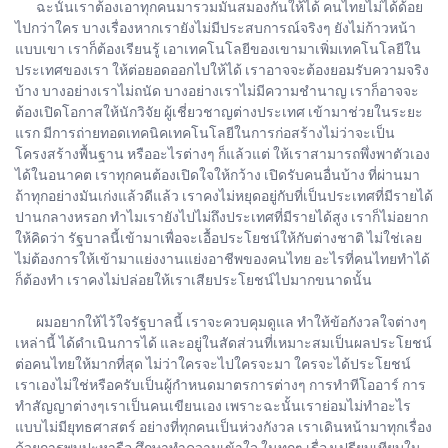
ฉะนั้นเราต้องเอาทุกคนมารวมมันสมองกันให้ได้ คนไทยไม่ได้ด้อย
ไปกว่าใคร บางเรื่องหากเรายังไม่มีประสบการณ์จริงๆ ยังไม่ก้าวหน้า
แบบเขา เราก็ต้องเรียนรู้ เอาเทคโนโลยีของเขามาเพิ่มเทคโนโลยีใน
ประเทศของเรา ให้ต่อยอดออกไปให้ได้ เราอาจจะต้องยอมรับความจริง
บ้าง บางอย่างเราไม่ถนัด บางอย่างเราไม่มีความชำนาญ เราก็อาจจะ
ต้องเปิดโอกาสให้นักวิจัย ผู้เชี่ยวชาญต่างประเทศ เข้ามาช่วยในระยะ
แรก มีการถ่ายทอดเทคนิคเทคโนโลยีในการก่อสร้างไม่ว่าจะเป็น
โครงสร้างพื้นฐาน หรืออะไรต่างๆ ก็แล้วแต่ ให้เราสามารถพึ่งพาตัวเอง
ได้ในอนาคต เราทุกคนต้องเปิดใจให้กว้าง เปิดรับคนอื่นบ้าง ที่ผ่านมา
ถ้าทุกอย่างมันเก่งแล้วดีแล้ว เราคงไม่หยุดอยู่กับที่เป็นประเทศที่มีรายได้
ปานกลางหรอก ทำไมเรายังไปไม่ถึงประเทศที่มีรายได้สูง เราก็ไม่อยาก
ให้คิดว่า รัฐบาลนี้เข้ามาเพื่อจะเอื้อประโยชน์ให้กับต่างชาติ ไม่ใช่เลย
ไม่ต้องการให้เข้ามาแย่งงานแย่งอาชีพของคนไทย อะไรที่คนไทยทำได้
ก็ต้องทำ เราคงไม่ปล่อยให้เราเสียประโยชน์ไปมากขนาดนั้น
ผมอยากให้ไว้ใจรัฐบาลนี้ เราจะควบคุมดูแล ทำให้ข้อกังวลใจต่างๆ
เหล่านี้ ได้ดำเนินการได้ และอยู่ในสัดส่วนที่เหมาะสมเป็นผลประโยชน์
ต่อคนไทยให้มากที่สุด ไม่ว่าใครจะไปใครจะมา ใครจะได้ประโยชน์
เราเองไม่ใช่หรือครับเป็นผู้กำหนดมาตรการต่างๆ การทำทีโออาร์ การ
ทำสัญญาต่างๆเราเป็นคนเขียนเอง เพราะฉะนั้นเราย่อมไม่ทำอะไร
แบบไม่มียุทธศาสตร์ อย่างที่ทุกคนเป็นห่วงกังวล เราเดินหน้ามาทุกเรื่อง
ด้วยการพบปะหารือ ศึกษาทำความเข้าใจ ในทุกๆ เรื่องเปรียบเทียบใน