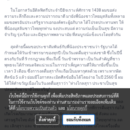
ในโอกาสวันอีดิลฟิตรีประจำปีฮิจเราะห์ศักราช 1438 ผมขอส่ง
ความระลึกถึงและความปรารถนาดี มายังพี่น้องชาวไทยมุสลิมทั้งหลาย
ผมขอพรอันประเสริฐจากเอกองค์พระผู้อภิบาล ได้โปรดประทานพร ให้
พี่น้องมุสลิมชาวไทยทุกท่าน จงประสบแต่ ความร่มเย็นเป็นสุข มีความ
จำเริญ รุ่งเรือง และมีสุขภาพพลานามัย ที่สมบูรณ์แข็งแรงโดยทั่วกัน
สุดท้ายนี้ผมขอประชาสัมพันธ์กับพี่น้องประชาชนว่า รัฐบาลได้
กำหนดให้วันเข้าพรรษาของทุกปี เป็นวันงดดื่มสุราแห่งชาติ ซึ่งในปีนี้
ตรงกับวันที่ 9 กรกฎาคม ที่จะถึงนี้ วันเข้าพรรษา เป็นวันสำคัญที่ชาว
พุทธจะได้กำหนดจิตแน่วแน่ในการบำเพ็ญความดีให้มากยิ่งขึ้นเป็น
เวลา 3 เดือน ซึ่งการงดดื่มสุราก็จะถือเป็นมหากุศลด้วย เพราะหากผิด
ศีลข้อ 5 แล้ว ย่อมมีโอกาสละเมิดศีลข้ออื่นได้โดยง่าย ในปี 2560 นี้ ผม
ได้ให้คำขวัญเนื่องในวันงดดื่มสุราว่า "ห่างไกลสุรา ประชาเป็นสุข
ปลอดภัยพาชาติไทยเจริญ"
เว็บไซต์นี้มีการใช้งานคุกกี้ เพื่อเพิ่มประสิทธิภาพและประสบการณ์ที่ดี
เนื่องจากสุราก่อให้เกิดผลกระทบต่อทั้งตัวผู้ดื่มเอง ครอบครัว บุคคล
ในการใช้งานเว็บไซต์ของท่าน ท่านสามารถอ่านรายละเอียดเพิ่มเติม
รอบข้าง ชุมชน สังคม และประเทศชาติ ด้วยมาจากที่การดื่มสุรา ก่อให้
ได้ที่
นโยบายความเป็นส่วนตัว
และ
นโยบายคุกกี้
เกิดโรคภัยมากมาย ส่งผลถึงการพัฒนาทรัพยากรมนุษย์ สังคม และ
ตั้งค่าคุกกี้
ยอมรับทั้งหมด
เศรษฐกิจไทย ดังนั้น ผมขอเชิญชวนพ่อ แม่ พี่ น้อง ชาวไทยทุกท่าน ลด
ละ เลิกสุรา และ ช่วยกันปกป้องเยาวชนของเราให้ห่างไกลเครื่องดื่ม