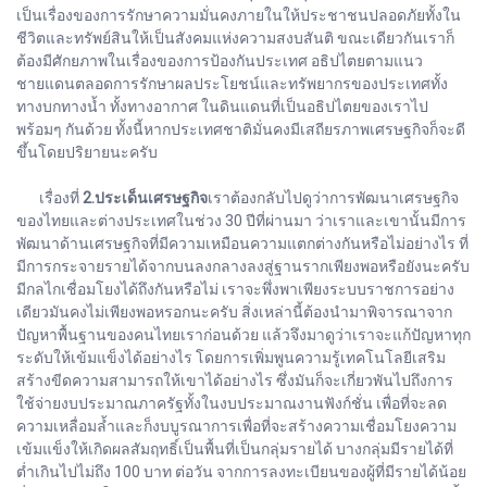
เป็นเรื่องของการรักษาความมั่นคงภายในให้ประชาชนปลอดภัยทั้งใน
ชีวิตและทรัพย์สินให้เป็นสังคมแห่งความสงบสันติ ขณะเดียวกันเราก็
ต้องมีศักยภาพในเรื่องของการป้องกันประเทศ อธิปไตยตามแนว
ชายแดนตลอดการรักษาผลประโยชน์และทรัพยากรของประเทศทั้ง
ทางบกทางน้ำ ทั้งทางอากาศ ในดินแดนที่เป็นอธิปไตยของเราไป
พร้อมๆ กันด้วย ทั้งนี้หากประเทศชาติมั่นคงมีเสถียรภาพเศรษฐกิจก็จะดี
ขึ้นโดยปริยายนะครับ
เรื่องที่
2.ประเด็นเศรษฐกิจ
เราต้องกลับไปดูว่าการพัฒนาเศรษฐกิจ
ของไทยและต่างประเทศในช่วง 30 ปีที่ผ่านมา ว่าเราและเขานั้นมีการ
พัฒนาด้านเศรษฐกิจที่มีความเหมือนความแตกต่างกันหรือไม่อย่างไร ที่
มีการกระจายรายได้จากบนลงกลางลงสู่ฐานรากเพียงพอหรือยังนะครับ
มีกลไกเชื่อมโยงได้ถึงกันหรือไม่ เราจะพึ่งพาเพียงระบบราชการอย่าง
เดียวมันคงไม่เพียงพอหรอกนะครับ สิ่งเหล่านี้ต้องนำมาพิจารณาจาก
ปัญหาพื้นฐานของคนไทยเราก่อนด้วย แล้วจึงมาดูว่าเราจะแก้ปัญหาทุก
ระดับให้เข้มแข็งได้อย่างไร โดยการเพิ่มพูนความรู้เทคโนโลยีเสริม
สร้างขีดความสามารถให้เขาได้อย่างไร ซึ่งมันก็จะเกี่ยวพันไปถึงการ
ใช้จ่ายงบประมาณภาครัฐทั้งในงบประมาณงานฟังก์ชั่น เพื่อที่จะลด
ความเหลื่อมล้ำและก็งบบูรณาการเพื่อที่จะสร้างความเชื่อมโยงความ
เข้มแข็งให้เกิดผลสัมฤทธิ์เป็นพื้นที่เป็นกลุ่มรายได้ บางกลุ่มมีรายได้ที่
ต่ำเกินไปไม่ถึง 100 บาท ต่อวัน จากการลงทะเบียนของผู้ที่มีรายได้น้อย