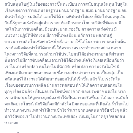
สนับสนุนไปสู่ในเรื่องของการขึ้นทะเบียน การสนับสนุนเงินทุน ไปสู่ใน
เรื่องของการกำหนดมาตรฐาน ผ่านมาตรฐาน สมอ. ผ่านมาตรฐาน อย.
มันนำไปสู่การผลิตได้ และใช้ได้ บางทีมันทำไม่ครบก็ติดไปหมดทุกอัน
วันนี้รัฐบาลเร่งรัดอยู่แล้ว เราจะต้องมีกรอบนโยบายวิจัยที่ชัดเจน มี
กลไกในการขับเคลื่อน มีงบประมาณรองรับ ตามความเร่งด่วน มี
แนวทางปฏิบัติที่ชัดเจน มีการขึ้นทะเบียน นวัตกรรม ผลักดันสู่
ขบวนการผลิตในเชิงพาณิชย์ หรือเอามาใช้ได้ในราชการก่อนเป็นต้น
เราต้องคิดต้องทำให้ได้แบบนี้ ให้ครบวงจร เราทำหลายอย่าง หลาย
โครงการวิจัยที่สามารถนำมาใช้ประโยชน์ได้อย่างมากมาย ที่ผ่านมา
นั้นอาจไม่มีการขับเคลื่อนเอามาใช้ได้อย่างแท้จริง ก็เลยเหมือนกับว่า
เราไม่เก่งหรือเปล่า คนไทยไม่มีนักวิจัยหรือเปล่า ความจริงไม่ใช่ มี
เพียงแต่มีมากมายหลากหลาย ซึ่งบางอย่างสามารถรวมเป็นกลุ่ม เป็น
คลัสเตอร์ได้ เราจะได้พัฒนาต่อยอดไปได้เร็วขึ้น แล้วก็ไปเร่งรัดใน
เรื่องของขบวนการผลิต ผ่านการทดสอบ ทำให้เกิดความปลอดภัยใน
ทุกๆ เรื่อง มันก็จะเป็นผลประโยชน์ของชาติ ของประชาชนต่อไป หาก
เราสนับสนุนให้ถูกทางถูกต้อง ทำให้เป็นความจริงขึ้นมาได้ ผลงานมันก็
จะเกิดประโยชน์ นักวิจัยก็จะมีกำลังใจ มีผลตอบแทนที่เพียงไม่รั่วไหลไป
ทำงานต่างประเทศ ทำให้เราเข้าใจว่าเราขาดแคลนนักวิจัย จริงๆ แล้ว
นักวิจัยของเราไปทำงานต่างประเทศเยอะ เห็นอยู่ในภาคธุรกิจเอกชน
ซะเยอะ