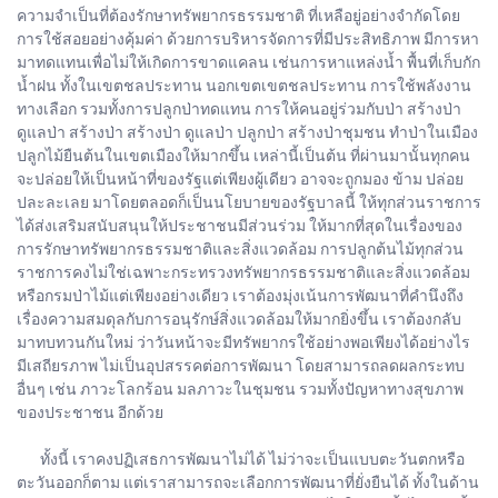
ความจำเป็นที่ต้องรักษาทรัพยากรธรรมชาติ ที่เหลือยู่อย่างจำกัดโดย
การใช้สอยอย่างคุ้มค่า ด้วยการบริหารจัดการที่มีประสิทธิภาพ มีการหา
มาทดแทนเพื่อไม่ให้เกิดการขาดแคลน เช่นการหาแหล่งน้ำ พื้นที่เก็บกัก
น้ำฝน ทั้งในเขตชลประทาน นอกเขตเขตชลประทาน การใช้พลังงาน
ทางเลือก รวมทั้งการปลูกป่าทดแทน การให้คนอยู่ร่วมกับป่า สร้างป่า
ดูแลป่า สร้างป่า สร้างป่า ดูแลป่า ปลูกป่า สร้างป่าชุมชน ทำป่าในเมือง
ปลูกไม้ยืนต้นในเขตเมืองให้มากขึ้น เหล่านี้เป็นต้น ที่ผ่านมานั้นทุกคน
จะปล่อยให้เป็นหน้าที่ของรัฐแต่เพียงผู้เดียว อาจจะถูกมอง ข้าม ปล่อย
ปละละเลย มาโดยตลอดก็เป็นนโยบายของรัฐบาลนี้ ให้ทุกส่วนราชการ
ได้ส่งเสริมสนับสนุนให้ประชาชนมีส่วนร่วม ให้มากที่สุดในเรื่องของ
การรักษาทรัพยากรธรรมชาติและสิ่งแวดล้อม การปลูกต้นไม้ทุกส่วน
ราชการคงไม่ใช่เฉพาะกระทรวงทรัพยากรธรรมชาติและสิ่งแวดล้อม
หรือกรมป่าไม้แต่เพียงอย่างเดียว เราต้องมุ่งเน้นการพัฒนาที่คำนึงถึง
เรื่องความสมดุลกับการอนุรักษ์สิ่งแวดล้อมให้มากยิ่งขึ้น เราต้องกลับ
มาทบทวนกันใหม่ ว่าวันหน้าจะมีทรัพยากรใช้อย่างพอเพียงได้อย่างไร
มีเสถียรภาพ ไม่เป็นอุปสรรคต่อการพัฒนา โดยสามารถลดผลกระทบ
อื่นๆ เช่น ภาวะโลกร้อน มลภาวะในชุมชน รวมทั้งปัญหาทางสุขภาพ
ของประชาชน อีกด้วย
ทั้งนี้ เราคงปฏิเสธการพัฒนาไม่ได้ ไม่ว่าจะเป็นแบบตะวันตกหรือ
ตะวันออกก็ตาม แต่เราสามารถจะเลือกการพัฒนาที่ยั่งยืนได้ ทั้งในด้าน