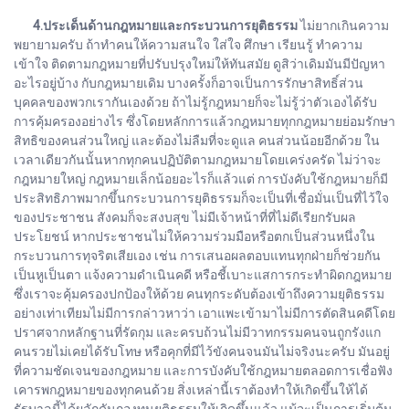
4.ประเด็นด้านกฎหมายและกระบวนการยุติธรรม
ไม่ยากเกินความ
พยายามครับ ถ้าทำคนให้ความสนใจ ใส่ใจ ศึกษา เรียนรู้ ทำความ
เข้าใจ ติดตามกฎหมายที่ปรับปรุงใหม่ให้ทันสมัย ดูสิว่าเดิมมันมีปัญหา
อะไรอยู่บ้าง กับกฎหมายเดิม บางครั้งก็อาจเป็นการรักษาสิทธิ์ส่วน
บุคคลของพวกเรากันเองด้วย ถ้าไม่รู้กฎหมายก็จะไม่รู้ว่าตัวเองได้รับ
การคุ้มครองอย่างไร ซึ่งโดยหลักการแล้วกฎหมายทุกกฎหมายย่อมรักษา
สิทธิของคนส่วนใหญ่ และต้องไม่ลืมที่จะดูแล คนส่วนน้อยอีกด้วย ใน
เวลาเดียวกันนั้นหากทุกคนปฏิบัติตามกฎหมายโดยเคร่งครัด ไม่ว่าจะ
กฎหมายใหญ่ กฎหมายเล็กน้อยอะไรก็แล้วแต่ การบังคับใช้กฎหมายก็มี
ประสิทธิภาพมากขึ้นกระบวนการยุติธรรมก็จะเป็นที่เชื่อมั่นเป็นที่ไว้ใจ
ของประชาชน สังคมก็จะสงบสุข ไม่มีเจ้าหน้าที่ที่ไม่ดีเรียกรับผล
ประโยชน์ หากประชาชนไม่ให้ความร่วมมือหรือตกเป็นส่วนหนึ่งใน
กระบวนการทุจริตเสียเอง เช่น การเสนอผลตอบแทนทุกฝ่ายก็ช่วยกัน
เป็นหูเป็นตา แจ้งความดำเนินคดี หรือชี้เบาะแสการกระทำผิดกฎหมาย
ซึ่งเราจะคุ้มครองปกป้องให้ด้วย คนทุกระดับต้องเข้าถึงความยุติธรรม
อย่างเท่าเทียมไม่มีการกล่าวหาว่า เอาแพะเข้ามาไม่มีการตัดสินคดีโดย
ปราศจากหลักฐานที่รัดกุม และครบถ้วนไม่มีวาทกรรมคนจนถูกรังแก
คนรวยไม่เคยได้รับโทษ หรือคุกที่มีไว้ขังคนจนมันไม่จริงนะครับ มันอยู่
ที่ความชัดเจนของกฎหมาย และการบังคับใช้กฎหมายตลอดการเชื่อฟัง
เคารพกฎหมายของทุกคนด้วย สิ่งเหล่านี้เราต้องทำให้เกิดขึ้นให้ได้
รัฐบาลนี้ได้ผลักดันกองทุนยุติธรรมให้เกิดขึ้นแล้ว แม้จะเป็นการเริ่มต้น