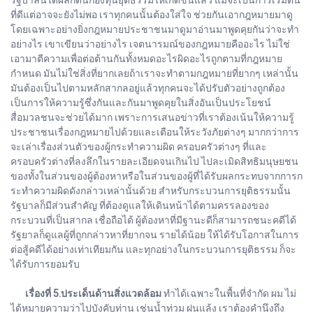
ที่ดีแต่อาจจะยังไม่พอ เราทุกคนนั้นต้องใส่ใจ ช่วยกันเอากฎหมายมาดู
โดยเฉพาะอย่างยิ่งกฎหมายประชาชนมาดูมาอ่านมาพูดคุยกันว่าจะทำ
อย่างไร เขาเขียนว่าอย่างไร เจตนารมณ์ของกฎหมายคืออะไร ไม่ใช่
เอามาตีความเพื่อต่อต้านกันทั้งหมดอะไรผิดอะไรถูกตามที่กฎหมาย
กำหนด มันไม่ใช่สิ่งที่ยากเลยถ้าเราจะทำตามกฎหมายที่ยากๆ เหล่านั้น
มันต้องเป็นไปตามหลักสากลอยู่แล้วทุกคนจะได้ปรับตัวอย่างถูกต้อง
เป็นการให้ความรู้ซึ่งกันและกันมาพูดคุยในสิ่งอันเป็นประโยชน์
สื่อมวลชนจะช่วยได้มาก เพราะการเสนอข่าวที่เราต้องเน้นให้ความรู้
ประชาชนเรื่องกฎหมายไปด้วยและเตือนให้ระวังภัยต่างๆ มากกว่าการ
จะเล่าเรื่องส่วนตัวของผู้กระทำความผิด ครอบครัวต่างๆ ที่และ
ครอบครัวต่างที่ลงลึกในรายละเอียดจนเกินไป ไปละเมิดสิทธิมนุษยชน
ของทั้งในส่วนของผู้ต้องหาหรือในส่วนของผู้ที่ได้รับผลกระทบจากการก
ระทำความผิดดังกล่าวเหล่านั้นด้วย สำหรับกระบวนการยุติธรรมนั้น
รัฐบาลก็มีส่วนสำคัญ ที่ต้องดูแลให้เดินหน้าได้ตามครรลองของ
กระบวนที่เป็นสากล เชื่อถือได้ ผู้ต้องหาที่มีฐานะดีก็สามารถชนะคดีได้
รัฐยาลก็ดูแลผู้ที่ถูกกล่าวหาที่ยากจน รายได้น้อย ให้ได้รับโอกาสในการ
ต่อสู้คดีได้อย่างเท่าเทียมกัน และทุกอย่างในกระบวนการยุติธรรม ก็จะ
ได้รับการยอมรับ
เรื่องที่ 5.ประเด็นด้านสิ่งแวดล้อม
ทำได้เฉพาะในพื้นที่จำกัด ผม ไม่
ได้หมายความว่าไปบังคับท่าน เช่นน้ำท่วม ฝนแล้ง เราต้องคำนึงถึง