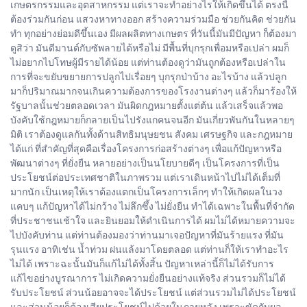
เกษตรกรรมและอุตสาหกรรม แต่เราจะทำอย่างไรให้เกิดขึ้นได้ ตรงนี้
ต้องร่วมกันก่อน แสวงหาทางออก สร้างความร่วมมือ ช่วยกันคิด ช่วยกัน
ทำ ทุกอย่างย่อมดีขึ้นเอง มีผลผลิตทางเกษตร ที่วันนี้มันมีปัญหา ก็ต้องมา
ดูสิว่า มันดีมานด์กับซัพลายได้หรือไม่ มีพื้นที่บุกรุกเพื่อมหรือเปล่า ผมก็
ไม่อยากไปโทษผู้มีรายได้น้อย แต่ท่านต้องดูว่ามันถูกต้องหรือเปล่าใน
การที่จะขยับขยายการปลูกไปเรื่อยๆ บุกรุกป่าบ้าง อะไรบ้าง แล้วปลูก
มาก็ปริมาณมากจนเกินความต้องการของโรงงานต่างๆ แล้วก็มาร้องให้
รัฐบาลนั้นช่วยตลอดเวลา มันผิดกฎหมายตั้งแต่ต้น แล้วเสร็จแล้วพอ
บังคับใช้กฎหมายก็กลายเป็นไปรังแกคนจนอีก มันเกี่ยวพันกันในหลายๆ
มิติ เราต้องดูแลกันทั้งด้านสิทธิมนุษยชน สังคม เศรษฐกิจ และกฎหมาย
ได้แก่ ที่สำคัญที่สุดคือเรื่องโครงการก่อสร้างต่างๆ เพื่อแก้ปัญหาหรือ
พัฒนาต่างๆ ที่ยั่งยืน หลายอย่างเป็นนโยบายดีๆ เป็นโครงการที่เป็น
ประโยชน์ต่อประเทศชาติในภาพรวม แต่เราเดินหน้าไปไม่ได้เต็มที่
มากนัก เป็นเหตุให้เราต้องแตกเป็นโครงการเล็กๆ ทำให้เกิดผลในวง
แคบๆ แก้ปัญหาได้ไม่กว้าง ไม่ลึกซึ้ง ไม่ยั่งยืน ทำได้เฉพาะในพื้นที่จำกัด
ที่ประชาชนเช้าใจ และยินยอมให้ดำเนินการได้ ผมไม่ได้หมายความจะ
ไปบังคับท่าน แต่ท่านต้องมองว่าท่านมาเจอปัญหาที่มันร้ายแรง ที่มัน
รุนแรง อาทิเช่น น้ำท่วม ฝนแล้งมาโดยตลอด แต่ท่านก็ให้เราทำอะไร
ไม่ได้ เพราะฉะนั้นมันก็แก้ไม่ได้ทั้งสิ้น ปัญหาเหล่านี้ก็ไม่ได้รับการ
แก้ไขอย่างบูรณาการ ไม่เกิดความยั่งยืนอย่างแท้จริง ส่วนรวมก็ไม่ได้
รับประโยชน์ ส่วนน้อยอาจจะได้ประโยชน์ แต่ส่วนรวมไม่ได้ประโยชน์
และส่วนน้อยก็ต้องเสียประโยชน์ไปด้วยในภายหลัง เพราะขัดกับผล