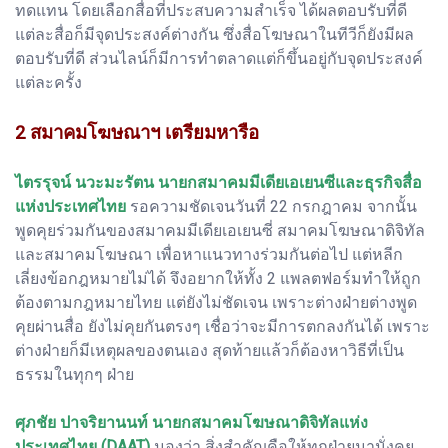
ทดแทน โดยเลือกสื่อที่ประสบความสำเร็จ ได้ผลตอบรับที่ดี
แต่ละสื่อก็มีจุดประสงค์ต่างกัน ซึ่งสื่อโฆษณาในทีวีก็ยังมีผล
ตอบรับที่ดี ส่วนไลน์ก็มีการทำตลาดแต่ก็ขึ้นอยู่กับจุดประสงค์
แต่ละครั้ง
2 สมาคมโฆษณาฯ เตรียมหารือ
ไตรรุจน์ นวะมะรัตน นายกสมาคมมีเดียเอเยนซีและธุรกิจสื่อ
แห่งประเทศไทย
รอความชัดเจนวันที่ 22 กรกฎาคม จากนั้น
พูดคุยร่วมกันของสมาคมมีเดียเอเยนซี่ สมาคมโฆษณาดิจิทัล
และสมาคมโฆษณา เพื่อหาแนวทางร่วมกันต่อไป แต่หลีก
เลี่ยงข้อกฎหมายไม่ได้ จึงอยากให้ทั้ง 2 แพลตฟอร์มทำให้ถูก
ต้องตามกฎหมายไทย แต่ยังไม่ชัดเจน เพราะต่างฝ่ายต่างพูด
คุยผ่านสื่อ ยังไม่คุยกันตรงๆ เชื่อว่าจะมีการตกลงกันได้ เพราะ
ต่างฝ่ายก็มีเหตุผลของตนเอง สุดท้ายแล้วก็ต้องหาวิธีที่เป็น
ธรรมในทุกๆ ฝ่าย
ศุภชัย ปาจริยานนท์ นายกสมาคมโฆษณาดิจิทัลแห่ง
ประเทศไทย (DAAT)
มองว่า สิ่งสำคัญคือให้ทุกฝ่ายมานั่งคุย