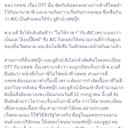
ของ กสทช. เรื่อง OTT นั้น ขัดกับข้อตกลงทางการค้าที่ไทยทำ
ไว้กับนานาชาติ และอาจเกิดภาวะกีดกันการลงทุน ซึ่งเชื่อกัน
ว่า AIC เป็นตัวแทนให้กับ ยูทิวบ์-เฟซบุ๊ก
พ.อ.นที จึงโต้กลับทันทีว่า “ไม่ให้ราคา” กับ AIC เพราะมองว่า
เป็นแค่ “ล็อบบี้ยิสต์” ซึ่ง AIC ก็เคยส่งให้หน่วยงานที่กำกับดูแล
ของทั้งเวียดนาม และอินโดนีเซีย ในลักษณะคล้ายกันมาแล้ว
ส่วนการที่ทั้งเฟซบุ๊ก และยูทิวบ์ ยังไม่กล้าตัดสินใจลงทะเบียน
OTT กับ กสทช. นั้น เพราะกลัวว่า จะถูกเรียกเก็บภาษี พ.อ.นที
ยืนยันว่า หน้าที่เก็บภาษีไม่ใช่หน้าที่ กสทช. ส่วนการที่
กสทช.ต้องออกมาทำเรื่องนี้ เพราะต้องการกำจัดเนื้อหาที่ไม่ดี
ออกไปจากสังคม ซึ่งเฟซบุ๊ก และยูทิวบ์ มีคนเข้าถึงจำนวนมาก
ดังนั้นจึงต้องมาลงทะเบียนก่อนวันที่ 22 กรกฎาคม นี้ นที ยัง
ยืนยันด้วยว่า ไม่ว่าจะเรื่องเก็บภาษี หรือ การให้มาลงทะเบียน
เพื่อควบคุมเนื้อหานั้น สามารถทำได้เลย อย่างประเทศ
เวียดนามเอง ก็ใช้วิธีสั่งรัฐวิสาหกิจ ที่อยู่ในอุตสหกรรมยาน
ยนต์ และบริษัทนม ให้งดลงโฆษณาบนเฟซบุ๊ก และยูทูป จน