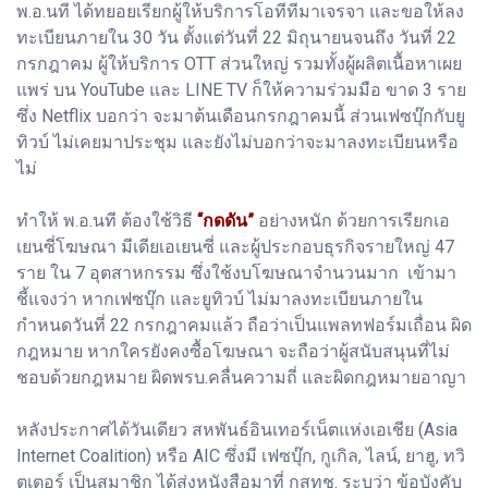
พ.อ.นที ได้ทยอยเรียกผู้ให้บริการโอทีทีมาเจรจา และขอให้ลง
ทะเบียนภายใน 30 วัน ตั้งแต่วันที่ 22 มิถุนายนจนถึง วันที่ 22
กรกฎาคม ผู้ให้บริการ OTT ส่วนใหญ่ รวมทั้งผู้ผลิตเนื้อหาเผย
แพร่ บน YouTube และ LINE TV ก็ให้ความร่วมมือ ขาด 3 ราย
ซึ่ง Netflix บอกว่า จะมาต้นเดือนกรกฎาคมนี้ ส่วนเฟซบุ๊กกับยู
ทิวบ์ ไม่เคยมาประชุม และยังไม่บอกว่าจะมาลงทะเบียนหรือ
ไม่
ทำให้ พ.อ.นที ต้องใช้วิธี
“กดดัน”
อย่างหนัก ด้วยการเรียกเอ
เยนซี่โฆษณา มีเดียเอเยนซี่ และผู้ประกอบธุรกิจรายใหญ่ 47
ราย ใน 7 อุตสาหกรรม ซึ่งใช้งบโฆษณาจำนวนมาก เข้ามา
ชี้แจงว่า หากเฟซบุ๊ก และยูทิวบ์ ไม่มาลงทะเบียนภายใน
กำหนดวันที่ 22 กรกฎาคมแล้ว ถือว่าเป็นแพลทฟอร์มเถื่อน ผิด
กฎหมาย หากใครยังคงซื้อโฆษณา จะถือว่าผู้สนับสนุนที่ไม่
ชอบด้วยกฎหมาย ผิดพรบ.คลื่นความถี่ และผิดกฎหมายอาญา
หลังประกาศได้วันเดียว สหพันธ์อินเทอร์เน็ตแห่งเอเชีย (Asia
Internet Coalition) หรือ AIC ซึ่งมี เฟซบุ๊ก, กูเกิล, ไลน์, ยาฮู, ทวิ
ตเตอร์ เป็นสมาชิก ได้ส่งหนังสือมาที่ กสทช. ระบุว่า ข้อบังคับ