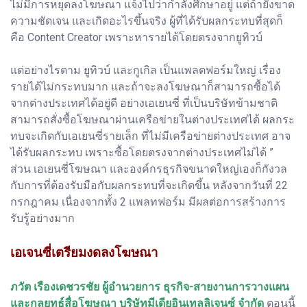
ไม่มีการหยุดลงโฆษณา แจ้งไปว่ากำลังศึกษาอยู่ แต่ถ้ายังขาด
ความชัดเจน และเกิดอะไรขึ้นจริง ผู้ที่ได้รับผลกระทบที่สุดก็
คือ Content Creator เพราะหารายได้โดยตรงจากยูทิวบ์
แต่อย่างไรตาม ยูทิวบ์ และกูเกิล เป็นแพลตฟอร์มใหญ่ เรื่อง
รายได้ไม่กระทบมาก และถ้าจะลงโฆษณาก็สามารถซื้อได้
จากต่างประเทศได้อยู่ดี อย่างเอเยนซี่ ที่เป็นบริษัทข้ามชาติ
สามารถสั่งซื้อโฆษณาผ่านเครือข่ายในต่างประเทศได้ ผลกระ
ทบจะเกิดกับเอเยนซี่รายเล็ก ที่ไม่มีเครือข่ายต่างประเทศ อาจ
ได้รับผลกระทบ เพราะซื้อโดยตรงจากต่างประเทศไม่ได้ ”
ส่วน เอเยนซี่โฆษณา และองค์กรธุรกิจขนาดใหญ่เองก็กังวล
กับการที่ต้องรับมือกับผลกระทบที่จะเกิดขึ้น หลังจากวันที่ 22
กรกฎาคม เนื่องจากทั้ง 2 แพลทฟอร์ม มีผลต่อการสร้างการ
รับรู้อย่างมาก
เอเจนซี่เตรียมงดลงโฆษณา
ภวัต เรืองเดชวรชัย ผู้อำนวยการ ธุรกิจ-สายงานการวางแผน
และกลยุทธ์สื่อโฆษณา บริษัทมีเดียอินเทลลิเจนซ์ จํากัด
ตอนนี้