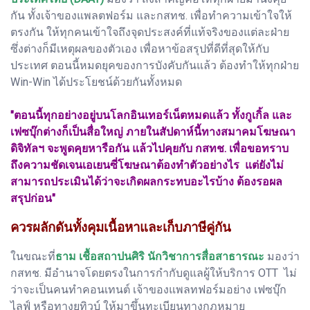
กัน ทั้งเจ้าของแพลตฟอร์ม และกสทช. เพื่อทำความเข้าใจให้
ตรงกัน ให้ทุกคนเข้าใจถึงจุดประสงค์ที่แท้จริงของแต่ละฝ่าย
ซึ่งต่างก็มีเหตุผลของตัวเอง เพื่อหาข้อสรุปที่ดีที่สุดให้กับ
ประเทศ ตอนนี้หมดยุคของการบังคับกันแล้ว ต้องทำให้ทุกฝ่าย
Win-Win ได้ประโยชน์ด้วยกันทั้งหมด
"ตอนนี้ทุกอย่างอยู่บนโลกอินเทอร์เน็ตหมดแล้ว ทั้งกูเกิ้ล และ
เฟซบุ๊กต่างก็เป็นสื่อใหญ่ ภายในสัปดาห์นี้ทางสมาคมโฆษณา
ดิจิทัลฯ จะพูดคุยหารือกัน แล้วไปคุยกับ กสทช. เพื่อขอทราบ
ถึงความชัดเจนเอเยนซี่โฆษณาต้องทำตัวอย่างไร แต่ยังไม่
สามารถประเมินได้ว่าจะเกิดผลกระทบอะไรบ้าง ต้องรอผล
สรุปก่อน"
ควรผลักดันทั้งคุมเนื้อหาและเก็บภาษีคู่กัน
ในขณะที่
ธาม เชื้อสถาปนศิริ นักวิชาการสื่อสาธารณะ
มองว่า
กสทช. มีอำนาจโดยตรงในการกำกับดูแลผู้ให้บริการ OTT ไม่
ว่าจะเป็นคนทำคอนเทนต์ เจ้าของแพลทฟอร์มอย่าง เฟซบุ๊ก
ไลฟ์ หรือทางยูทิวบ์ ให้มาขึ้นทะเบียนทางกฎหมาย