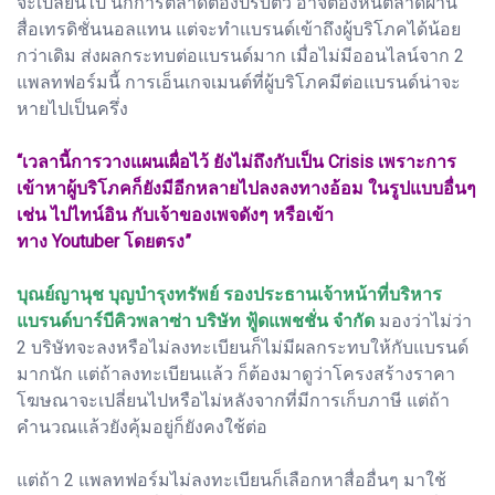
จะเปลี่ยนไป นักการตลาดต้องปรับตัว อาจต้องหันตลาดผ่าน
สื่อเทรดิชั่นนอลแทน แต่จะทำแบรนด์เข้าถึงผู้บริโภคได้น้อย
กว่าเดิม ส่งผลกระทบต่อแบรนด์มาก เมื่อไม่มีออนไลน์จาก 2
แพลทฟอร์มนี้ การเอ็นเกจเมนต์ที่ผู้บริโภคมีต่อแบรนด์น่าจะ
หายไปเป็นครึ่ง
“เวลานี้การวางแผนเผื่อไว้ ยังไม่ถึงกับเป็น Crisis เพราะการ
เข้าหาผู้บริโภคก็ยังมีอีกหลายไปลงลงทางอ้อม ในรูปแบบอื่นๆ
เช่น ไปไทน์อิน กับเจ้าของเพจดังๆ หรือเข้า
ทาง Youtuber โดยตรง”
บุณย์ญานุช บุญบำรุงทรัพย์ รองประธานเจ้าหน้าที่บริหาร
แบรนด์บาร์บีคิวพลาซ่า บริษัท ฟู้ดแพชชั่น จำกัด
มองว่าไม่ว่า
2 บริษัทจะลงหรือไม่ลงทะเบียนก็ไม่มีผลกระทบให้กับแบรนด์
มากนัก แต่ถ้าลงทะเบียนแล้ว ก็ต้องมาดูว่าโครงสร้างราคา
โฆษณาจะเปลี่ยนไปหรือไม่หลังจากที่มีการเก็บภาษี แต่ถ้า
คำนวณแล้วยังคุ้มอยู่ก็ยังคงใช้ต่อ
แต่ถ้า 2 แพลทฟอร์มไม่ลงทะเบียนก็เลือกหาสื่ออื่นๆ มาใช้