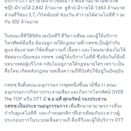
บริการ OTT มีรายได้จากโฆษณา 5 พันล้านบาท เฉพาะเฟ
ซบุ๊ก มีรายได้ 2,842 ล้านบาท ยูทิวบ์ มีรายได้ 1,663 ล้านบาท
ส่วนทีวีช่อง 3,7, เวิร์คพ้อยท์ ช่องวัน ทำรายได้ผ่านโอทีที รวม
กัน 502 ล้านบาท
ในขณะที่ทีวีดิจิทัล เคเบิลทีวี ทีวีดาวเทียม และผู้ให้บริการ
โทรศัพท์มือถือ ต้องอยู่ภายใต้กฎหมายที่ กสทช.เป็นผู้กำกับ
ดูแล ต้องจ่ายค่าใช้คลื่นความถี่ เนื้อหา และโฆษณาต้องไม่ให้
ขัดต่อระเบียบของ กสทช. แต่ผู้ให้บริการโอทีที ซึ่งนับวันก็ยิ่งมี
บทบาทต่อผู้บริโภค กลับไม่อยู่ภายใต้กฎหมายใดๆ เพราะเป็น
สื่อใหม่ เกิดหลังกฎหมายคลื่นความถี่ที่บังคับใช้อยู่ในปัจจุบัน
กสทช.จึงตั้งคณะอนุกรรมการชุดหนึ่งขึ้นมามีชื่อว่า คณะ
อนุกรรมการกิจการกระจายเสียง และกิจการโทรทัศน์ OVER
The TOP หรือ OTT มี
พ.อ.นที ศุกลรัตน์ รองประธาน
กสทช.เป็นประธานอนุกรรมการ
เพื่อศึกษาหามาตรการที่จะ
กำกับดูแลโอทีที และกำหนดกติกาที่เท่าเทียมกันระหว่างผู้
ประกอบการในระบบคลื่นความถี่ คือทีวีและผู้ให้บริการ OTT