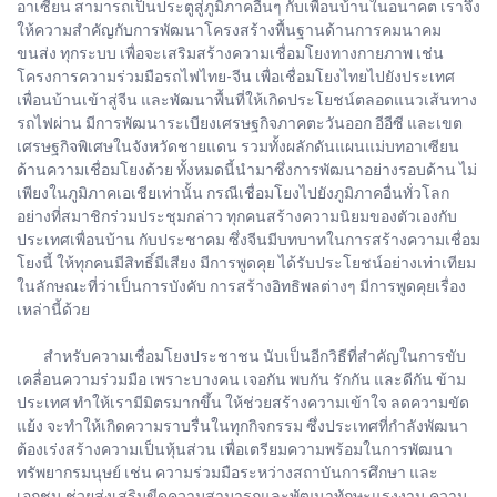
อาเซียน สามารถเป็นประตูสู่ภูมิภาคอื่นๆ กับเพื่อนบ้านในอนาคต เราจึง
ให้ความสำคัญกับการพัฒนาโครงสร้างพื้นฐานด้านการคมนาคม
ขนส่ง ทุกระบบ เพื่อจะเสริมสร้างความเชื่อมโยงทางกายภาพ เช่น
โครงการความร่วมมือรถไฟไทย-จีน เพื่อเชื่อมโยงไทยไปยังประเทศ
เพื่อนบ้านเข้าสู่จีน และพัฒนาพื้นที่ให้เกิดประโยชน์ตลอดแนวเส้นทาง
รถไฟผ่าน มีการพัฒนาระเบียงเศรษฐกิจภาคตะวันออก อีอีซี และเขต
เศรษฐกิจพิเศษในจังหวัดชายแดน รวมทั้งผลักดันแผนแม่บทอาเซียน
ด้านความเชื่อมโยงด้วย ทั้งหมดนี้นำมาซึ่งการพัฒนาอย่างรอบด้าน ไม่
เพียงในภูมิภาคเอเชียเท่านั้น กรณีเชื่อมโยงไปยังภูมิภาคอื่นทั่วโลก
อย่างที่สมาชิกร่วมประชุมกล่าว ทุกคนสร้างความนิยมของตัวเองกับ
ประเทศเพื่อนบ้าน กับประชาคม ซึ่งจีนมีบทบาทในการสร้างความเชื่อม
โยงนี้ ให้ทุกคนมีสิทธิ์มีเสียง มีการพูดคุย ได้รับประโยชน์อย่างเท่าเทียม
ในลักษณะที่ว่าเป็นการบังคับ การสร้างอิทธิพลต่างๆ มีการพูดคุยเรื่อง
เหล่านี้ด้วย
สำหรับความเชื่อมโยงประชาชน นับเป็นอีกวิธีที่สำคัญในการขับ
เคลื่อนความร่วมมือ เพราะบางคน เจอกัน พบกัน รักกัน และดีกัน ข้าม
ประเทศ ทำให้เรามีมิตรมากขึ้น ให้ช่วยสร้างความเข้าใจ ลดความขัด
แย้ง จะทำให้เกิดความราบรื่นในทุกกิจกรรม ซึ่งประเทศที่กำลังพัฒนา
ต้องเร่งสร้างความเป็นหุ้นส่วน เพื่อเตรียมความพร้อมในการพัฒนา
ทรัพยากรมนุษย์ เช่น ความร่วมมือระหว่างสถาบันการศึกษา และ
เอกชน ช่วยส่งเสริมขีดความสามารถและพัฒนาทักษะแรงงาน ความ