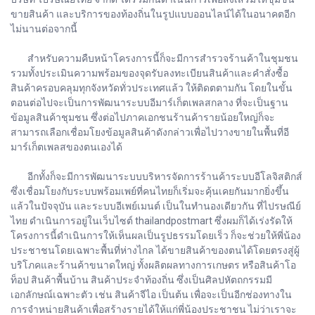
ขายสินค้า และบริการของท้องถิ่นในรูปแบบออนไลน์ได้ในอนาคตอีก
ไม่นานต่อจากนี้
สำหรับความคืบหน้าโครงการนี้ก็จะมีการสำรวจร้านค้าในชุมชน
รวมทั้งประเมินความพร้อมของจุดรับลงทะเบียนสินค้าและคำสั่งซื้อ
สินค้าครอบคลุมทุกจังหวัดทั่วประเทศแล้ว ให้ติดตตามกัน โดยในขั้น
ตอนต่อไปจะเป็นการพัฒนาระบบอีมาร์เก็ตเพลสกลาง ที่จะเป็นฐาน
ข้อมูลสินค้าชุมชน ซึ่งต่อไปภาคเอกชนร้านค้ารายน้อยใหญ่ก็จะ
สามารถเลือกเชื่อมโยงข้อมูลสินค้าดังกล่าวเพื่อไปวางขายในพื้นที่อี
มาร์เก็ตเพลสของตนเองได้
อีกทั้งก็จะมีการพัฒนาระบบบริหารจัดการร้านค้าระบบอีโลจิสติกส์
ซึ่งเชื่อมโยงกับระบบพร้อมเพย์ที่คนไทยก็เริ่มจะคุ้นเคยกันมากยิ่งขึ้น
แล้วในปัจจุบัน และระบบอีเพย์เมนต์ เป็นในทำนองเดียวกัน ที่ไปรษณีย์
ไทย ดำเนินการอยู่ในเว็บไซต์ thailandpostmart ซึ่งผมก็ได้เร่งรัดให้
โครงการนี้ดำเนินการให้เห็นผลเป็นรูปธรรมโดยเร็ว ก็จะช่วยให้พี่น้อง
ประชาชนโดยเฉพาะพื้นที่ห่างไกล ได้ขายสินค้าของตนได้โดยตรงสู่ผู้
บริโภคและร้านค้าขนาดใหญ่ ทั้งผลิตผลทางการเกษตร หรือสินค้าโอ
ท็อป สินค้าพื้นบ้าน สินค้าประจำท้องถิ่น ซึ่งเป็นศิลปหัตถกรรมมี
เอกลักษณ์เฉพาะตัว เช่น สินค้าจีไอ เป็นต้น เพื่อจะเป็นอีกช่องทางใน
การจำหน่ายสินค้าเพื่อสร้างรายได้ให้แก่พี่น้องประชาชน ไม่ว่าเราจะ