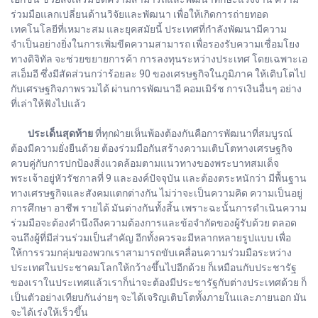
ร่วมมือแลกเปลี่ยนด้านวิจัยและพัฒนา เพื่อให้เกิดการถ่ายทอด
เทคโนโลยีที่เหมาะสม และยุคสมัยนี้ ประเทศที่กำลังพัฒนามีความ
จำเป็นอย่างยิ่งในการเพิ่มขีดความสามารถ เพื่อรองรับความเชื่อมโยง
ทางดิจิทัล จะช่วยขยายการค้า การลงทุนระหว่างประเทศ โดยเฉพาะเอ
สเอ็มอี ซึ่งมีสัดส่วนกว่าร้อยละ 90 ของเศรษฐกิจในภูมิภาค ให้เติบโตไป
กับเศรษฐกิจภาพรวมได้ ผ่านการพัฒนาอี คอมเมิร์ช การเงินอื่นๆ อย่าง
ที่เล่าให้ฟังไปแล้ว
ประเด็นสุดท้าย
ที่ทุกฝ่ายเห็นพ้องต้องกันคือการพัฒนาที่สมบูรณ์
ต้องมีความยั่งยืนด้วย ต้องร่วมมือกันสร้างความเติบโตทางเศรษฐกิจ
ควบคู่กับการปกป้องสิ่งแวดล้อมตามแนวทางของพระบาทสมเด็จ
พระเจ้าอยู่หัวรัชกาลที่ 9 และองค์ปัจจุบัน และต้องตระหนักว่า มีพื้นฐาน
ทางเศรษฐกิจและสังคมแตกต่างกัน ไม่ว่าจะเป็นความคิด ความเป็นอยู่
การศึกษา อาชีพ รายได้ มันต่างกันทั้งสิ้น เพราะฉะนั้นการดำเนินความ
ร่วมมือจะต้องคำนึงถึงความต้องการและข้อจำกัดของผู้รับด้วย ตลอด
จนถึงผู้ที่มีส่วนร่วมเป็นสำคัญ อีกทั้งควรจะมีหลากหลายรูปแบบ เพื่อ
ให้การรวมกลุ่มของพวกเราสามารถขับเคลื่อนความร่วมมือระหว่าง
ประเทศในประชาคมโลกให้กว้างขึ้นไปอีกด้วย ก็เหมือนกับประชารัฐ
ของเราในประเทศแล้วเราก็น่าจะต้องมีประชารัฐกับต่างประเทศด้วย ก็
เป็นตัวอย่างเทียบกันง่ายๆ จะได้เจริญเติบโตทั้งภายในและภายนอก มัน
จะได้เร่งให้เร็วขึ้น