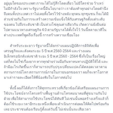
อยู่มุมใดของประเทศ เราจะได้ไม่รู้สึกโดดเดี่ยว ไม่มีใครช่วย ว้าเหว่
ไม่มีกำลังใจ เพราะรัฐบาลนี้มีนโยบายว่า เราต้องทำทุกอย่างโดยคำนึง
ถึงคนทั้งประเทศ เราไม่เคยทิ้งใครไว้ข้างหลัง ทุกคน ทุกชุมชน ก็จะได้มี
ส่วนช่วยกันในการจะสร้างความเข้มแข็งให้กับเศรษฐกิจตั้งแต่ระดับ
ของตน ไปถึงระดับชาติ เป็นห่วงโซ่คุณค่าเดียวกัน เกิดความยั่งยืนต่อ
ไปตามแนวทางเศรษฐกิจ 4.0 ตามรัฐบาลได้ตั้งใจไว้ วันนี้หลายเวทีใน
ต่างประเทศก็พูดถึงเรื่องนี้ การสร้างความเชื่อมโยง
สำหรับระยะยาว รัฐบาลนี้ได้ยกร่างแผนปฏิบัติการดิจิทัลเพื่อ
เศรษฐกิจและสังคมระยะ 5 ปี พ.ศ.2560-2564 และร่างแผน
อิเล็กทรอนิกส์แห่งชาติ ระยะ 5 ปี พ.ศ.2560 - 2564 ซึ่งก็เป็นเรื่องใหญ่
แต่ก็คงไม่ใช่เรื่องยาก หากทุกฝ่ายร่วมมือกันหาหนทางปฏิบัติให้ได้ และ
ถ้ามีอะไรเกิดขึ้นเราก็สามารถปรับปรุงเปลี่ยนแปลงได้ตลอดเวลาตาม
สถานการณ์โลก สถานการณ์ภายในภายนอกของเรา ผมก็จะหาโอกาส
มาเล่ารายละเอียดให้พี่น้องฟังในโอกาสต่อไป
ทั้งนี้ ผมก็ได้สั่งการให้ทุกกระทรวงที่เกี่ยวข้องได้เตรียมแผนงานการ
ใช้ประโยชน์จากโครงสร้างพื้นฐานด้านโทรคมนาคมที่คู่ขนานกันไป
ด้วย เพื่อให้สามารถใช้ประโยชน์ได้ทันที ไม่เช่นนั้นพอสร้างเสร็จแล้วก็
ต้องใช้ระยะเวลาอีกระยะหนึ่งเพื่อจะดำเนินการต่อผมให้คิดไปพร้อมกัน
เลย ประชาชนต้องเรียนรู้ตั้งแต่วันนี้ ไม่เช่นนั้นจะเสียเวลา