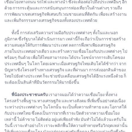
เชื่อมโยงทางถนน รถไฟ และทางน้ำ ซึ่งจะต้องต่อไปถึงประเทศอื่นๆ อีก
ด้วย การกระตุ้นและการสนับสนุนการท่องเที่ยวในด้านต่างๆ รวมถึง
การพัฒนาเขตเศรษฐกิจพิเศษบริเวณชายแดนที่ติดกัน เพื่อจะสร้างงาน
และเพิ่มกิจกรรมทางเศรษฐกิจของทั้งสองประเทศด้วย
ทั้งนี้ การส่งเสริมความร่วมมือกับประเทศต่างๆ ทั้งในและนอก
ภูมิภาค ซึ่งรัฐบาลได้ดำเนินการมา เหล่านี้ก็จะถือว่าเป็นการช่วยสร้าง
ความสมดุลให้กับการพัฒนาประเทศ ลดการพึ่งพาเพียงเศรษฐกิจ
ภายในประเทศอย่างเดียว และสร้างความเชื่อมโยงกับประเทศต่างๆ ไป
พร้อมๆ กันด้วย เพื่อให้ไทยสามารถจะได้ประโยชน์จากการเติบโตของ
ประเทศอื่นๆ ในโลก โดยเฉพาะเมื่อเศรษฐกิจไทยเติบโตได้ช้ากว่า จาก
ปัญหาเชิงโครงสร้างทางเศรษฐกิจ และที่ผ่านมา การส่งออกสินค้าของ
ไทยไปยังต่างประเทศ ก็จะช่วยขับเคลื่อนเศรษฐกิจได้อีกแรงหนึ่งด้วย ก็
จะต้องเป็นสินค้าที่มีนวัตกรรมให้มากยิ่งขึ้น
พี่น้องประชาชนครับ
เราอาจมองได้ว่าความเชื่อมโยง ทั้งทาง
โครงสร้างพื้นฐาน ทางเศรษฐกิจ และทางสังคม ที่เพิ่มขึ้นอย่างต่อเนื่อง
ระหว่างประเทศต่างๆ ในโลกนั้น จะเป็นทั้งความท้าทาย และโอกาสให้
กับประเทศไทย ซึ่งคงเป็นการยากที่เราจะปิดตัวจากความเชื่อมโยง
เหล่านี้ ไม่ค้าขาย ไม่ติดต่อ อยู่แต่เพียงลำพัง มันทำไม่ได้แล้วนะครับใน
วันนี้ เราจะทำอย่างไร เราจะพลิกฟื้นให้ความท้าทายหรือวิกฤตเหล่านั้น
ให้เพิ่มความเชื่อมโยง นำมาสู่การแข่งขันที่ลดลง มีความร่วมมือซึ่งกัน