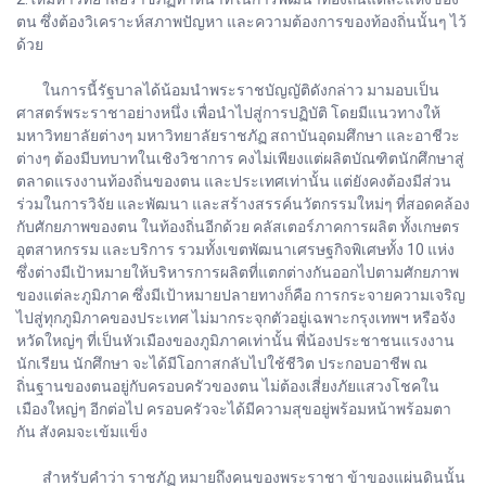
ตน ซึ่งต้องวิเคราะห์สภาพปัญหา และความต้องการของท้องถิ่นนั้นๆ ไว้
ด้วย
ในการนี้รัฐบาลได้น้อมนำพระราชบัญญัติดังกล่าว มามอบเป็น
ศาสตร์พระราชาอย่างหนึ่ง เพื่อนำไปสู่การปฏิบัติ โดยมีแนวทางให้
มหาวิทยาลัยต่างๆ มหาวิทยาลัยราชภัฏ สถาบันอุดมศึกษา และอาชีวะ
ต่างๆ ต้องมีบทบาทในเชิงวิชาการ คงไม่เพียงแต่ผลิตบัณฑิตนักศึกษาสู่
ตลาดแรงงานท้องถิ่นของตน และประเทศเท่านั้น แต่ยังคงต้องมีส่วน
ร่วมในการวิจัย และพัฒนา และสร้างสรรค์นวัตกรรมใหม่ๆ ที่สอดคล้อง
กับศักยภาพของตน ในท้องถิ่นอีกด้วย คลัสเตอร์ภาคการผลิต ทั้งเกษตร
อุตสาหกรรม และบริการ รวมทั้งเขตพัฒนาเศรษฐกิจพิเศษทั้ง 10 แห่ง
ซึ่งต่างมีเป้าหมายให้บริหารการผลิตที่แตกต่างกันออกไปตามศักยภาพ
ของแต่ละภูมิภาค ซึ่งมีเป้าหมายปลายทางก็คือ การกระจายความเจริญ
ไปสู่ทุกภูมิภาคของประเทศ ไม่มากระจุกตัวอยู่เฉพาะกรุงเทพฯ หรือจัง
หวัดใหญ่ๆ ที่เป็นหัวเมืองของภูมิภาคเท่านั้น พี่น้องประชาชนแรงงาน
นักเรียน นักศึกษา จะได้มีโอกาสกลับไปใช้ชีวิต ประกอบอาชีพ ณ
ถิ่นฐานของตนอยู่กับครอบครัวของตน ไม่ต้องเสี่ยงภัยแสวงโชคใน
เมืองใหญ่ๆ อีกต่อไป ครอบครัวจะได้มีความสุขอยู่พร้อมหน้าพร้อมตา
กัน สังคมจะเข้มแข็ง
สำหรับคำว่า ราชภัฏ หมายถึงคนของพระราชา ข้าของแผ่นดินนั้น