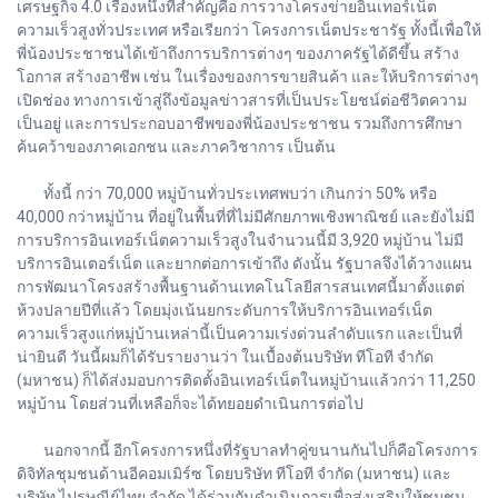
เศรษฐกิจ 4.0 เรื่องหนึ่งที่สำคัญคือ การวางโครงข่ายอินเทอร์เน็ต
ความเร็วสูงทั่วประเทศ หรือเรียกว่า โครงการเน็ตประชารัฐ ทั้งนี้เพื่อให้
พี่น้องประชาชนได้เข้าถึงการบริการต่างๆ ของภาครัฐได้ดีขึ้น สร้าง
โอกาส สร้างอาชีพ เช่น ในเรื่องของการขายสินค้า และให้บริการต่างๆ
เปิดช่อง ทางการเข้าสู่ถึงข้อมูลข่าวสารที่เป็นประโยชน์ต่อชีวิตความ
เป็นอยู่ และการประกอบอาชีพของพี่น้องประชาชน รวมถึงการศึกษา
ค้นคว้าของภาคเอกชน และภาควิชาการ เป็นต้น
ทั้งนี้ กว่า 70,000 หมู่บ้านทั่วประเทศพบว่า เกินกว่า 50% หรือ
40,000 กว่าหมู่บ้าน ที่อยู่ในพื้นที่ที่ไม่มีศักยภาพเชิงพาณิชย์ และยังไม่มี
การบริการอินเทอร์เน็ตความเร็วสูงในจำนวนนี้มี 3,920 หมู่บ้าน ไม่มี
บริการอินเตอร์เน็ต และยากต่อการเข้าถึง ดังนั้น รัฐบาลจึงได้วางแผน
การพัฒนาโครงสร้างพื้นฐานด้านเทคโนโลยีสารสนเทศนี้มาตั้งแตต่
ห้วงปลายปีที่แล้ว โดยมุ่งเน้นยกระดับการให้บริการอินเทอร์เน็ต
ความเร็วสูงแก่หมู่บ้านเหล่านี้เป็นความเร่งด่วนลำดับแรก และเป็นที่
น่ายินดี วันนี้ผมก็ได้รับรายงานว่า ในเบื้องต้นบริษัท ทีโอที จำกัด
(มหาชน) ก็ได้ส่งมอบการติดตั้งอินเทอร์เน็ตในหมู่บ้านแล้วกว่า 11,250
หมู่บ้าน โดยส่วนที่เหลือก็จะได้ทยอยดำเนินการต่อไป
นอกจากนี้ อีกโครงการหนึ่งที่รัฐบาลทำคู่ขนานกันไปก็คือโครงการ
ดิจิทัลชุมชนด้านอีคอมเมิร์ซ โดยบริษัท ทีโอที จำกัด (มหาชน) และ
บริษัท ไปรษณีย์ไทย จำกัด ได้ร่วมกันดำเนินการเพื่อส่งเสริมให้ชุมชน