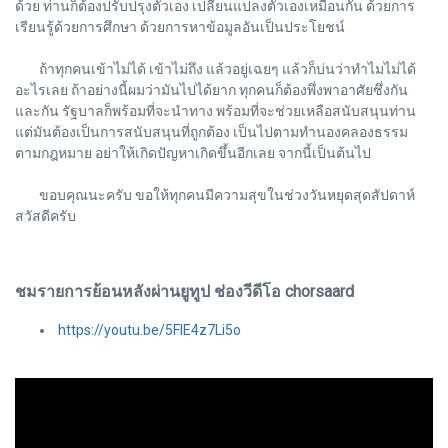
ด้วย ท่านก็ต้องปรับปรุงตัวเอง เปลี่ยนแปลงตัวเองเหมือนกัน ด้วยการ
เรียนรู้ด้วยการศึกษา ด้วยการหาข้อมูลอันเป็นประโยชน์
ถ้าทุกคนเข้าไม่ได้ เข้าไม่ถึง แล้วอยู่เฉยๆ แล้วก็บ่นว่าทำไมไม่ได้
อะไรเลย ถ้าอย่างนี้ผมว่ามันไปได้ยาก ทุกคนก็ต้องพึ่งพาอาศัยซึ่งกัน
และกัน รัฐบาลก็พร้อมที่จะนำทาง พร้อมที่จะช่วยเหลือสนับสนุนท่าน
แต่มันต้องเป็นการสนับสนุนที่ถูกต้อง เป็นไปตามทำนองคลองธรรม
ตามกฎหมาย อย่าให้เกิดปัญหาเกิดขึ้นอีกเลย จากนี้เป็นต้นไป
ขอบคุณนะครับ ขอให้ทุกคนมีความสุขในช่วงวันหยุดสุดสัปดาห์
สวัสดีครับ
ชมรายการย้อนหลังผ่านยูทูป ช่องวีดีโอ chorsaard
https://youtu.be/5FIE4z7Li5o