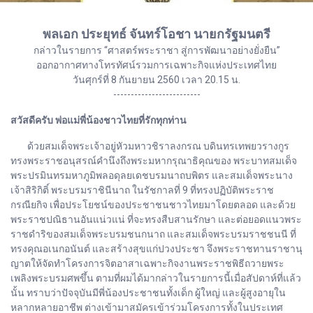
พลเอก ประยุทธ์ จันทร์โอชา นายกรัฐมนตรี
กล่าวในรายการ “ศาสตร์พระราชา สู่การพัฒนาอย่างยั่งยืน”
ออกอากาศทางโทรทัศน์รวมการเฉพาะกิจแห่งประเทศไทย
วันศุกร์ที่ 8 กันยายน 2560 เวลา 20.15 น.
-------------------------
สวัสดีครับ พ่อแม่พี่น้องชาวไทยที่รักทุกท่าน
ด้วยสมเด็จพระเจ้าอยู่หัวมหาวชิราลงกรณ บดินทรเทพยวรางกูร
ทรงพระราชอนุสรณ์คำนึงถึงพระมหากรุณาธิคุณของ พระบาทสมเด็จ
พระปรมินทรมหาภูมิพลอดุลยเดชบรมนาถบพิตร และสมเด็จพระนาง
เจ้าสิริกิติ์ พระบรมราชินีนาถ ในรัชกาลที่ 9 ที่ทรงปฏิบัติพระราช
กรณียกิจ เพื่อประโยชน์ของประชาชนชาวไทยมาโดยตลอด และด้วย
พระราชปณิธานอันแน่วแน่ ที่จะทรงสืบสานรักษา และต่อยอดแนวพระ
ราชดำริของสมเด็จพระบรมชนกนาถ และสมเด็จพระบรมราชชนนี ที่
ทรงคุณอเนกอนันต์ และสร้างสุขแก่ปวงประชา จึงพระราชทานราชานุ
ญาตให้จัดทำโครงการจิตอาสาเฉพาะกิจงานพระราชพิธีถวายพระ
เพลิงพระบรมศพขึ้น ตามที่ผมได้มากล่าวในรายการนี้เมื่อสัปดาห์ที่แล้ว
นั้น ทราบว่าปัจจุบันมีพี่น้องประชาชนทั้งเด็ก ผู้ใหญ่ และผู้สูงอายุใน
หลากหลายอาชีพ ต่างเข้ามาสมัครเข้าร่วมโครงการทั้งในประเทศ