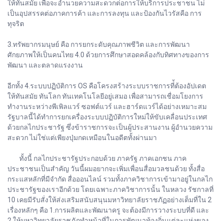
ให้ทันสมัย เพื่อจะอำนวยความสะดวกต่อการให้บริการประชาชน ไม่
เป็นอุปสรรคต่อภาคการค้า และการลงทุน และป้องกันไวรัสคือ การ
ทุจริต
3.ทรัพยากรมนุษย์ คือ การยกระดับคุณภาพชีวิต และการพัฒนา
ศักยภาพให้เป็นคนไทย 4.0 ด้วยการศึกษาสอดคล้องกับทิศทางของการ
พัฒนา และตลาดแรงงาน
อีกทั้ง 4.ระบบปฏิบัติการ OS คือโครงสร้างระบบราชการที่้ต้องอัปเดต
ให้ทันสมัย ทันโลก ทันเทคโนโลยีอยู่เสมอ เพื่อสามารถเชื่อมโยงการ
ทำงานระหว่างพีเพิลแวร์ ซอฟต์แวร์ และฮาร์ดแวร์ได้อย่างเหมาะสม
รัฐบาลนี้ได้ทำการยกเครื่องระบบปฏิบัติการใหม่ให้ขับเคลื่อนประเทศ
ด้วยกลไกประชารัฐ ซึ่งข้าราชการจะเป็นผู้ประสานงาน ผู้อำนวยความ
สะดวก ไม่ใช่แต่เพียงปุ่มกดเหมือนในอดีตทั้งผ่านมา
ทั้งนี้ กลไกประชารัฐประกอบด้วย ภาครัฐ ภาคเอกชน ภาค
ประชาชนเป็นสำคัญ วันนี้ผมอยากจะเพิ่มเพื่อนสื่อมวลชนด้วย ทั้งสื่อ
กระแสหลักที่มีจำกัด สื่อออนไลน์ รวมทั้งภาควิชาการเข้ามาอยู่ในกลไก
ประชารัฐของเราอีกด้วย โดยเฉพาะภาควิชาการนั้น ในหลวง รัชกาลที่
10 เคยมีรับสั่งให้ส่งเสริมสนับสนุนมหาวิทยาลัยราชภัฏอย่างเต็มที่ใน 2
เรื่องหลักๆ คือ 1.การผลิตและพัฒนาครู จะต้องมีการวางระบบที่ดี และ
2.ให้มหาวิทยาลัยราชภัฏทำหน้าที่ในการพัฒนาท้องถิ่นแต่ละแห่งของ