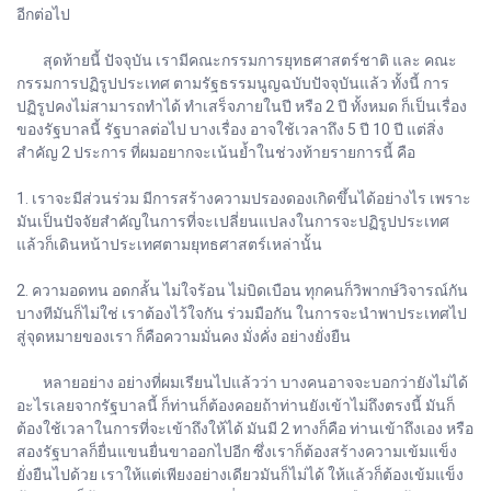
อีกต่อไป
สุดท้ายนี้ ปัจจุบัน เรามีคณะกรรมการยุทธศาสตร์ชาติ และ คณะ
กรรมการปฏิรูปประเทศ ตามรัฐธรรมนูญฉบับปัจจุบันแล้ว ทั้งนี้ การ
ปฏิรูปคงไม่สามารถทำได้ ทำเสร็จภายในปี หรือ 2 ปี ทั้งหมด ก็เป็นเรื่อง
ของรัฐบาลนี้ รัฐบาลต่อไป บางเรื่อง อาจใช้เวลาถึง 5 ปี 10 ปี แต่สิ่ง
สำคัญ 2 ประการ ที่ผมอยากจะเน้นย้ำในช่วงท้ายรายการนี้ คือ
1. เราจะมีส่วนร่วม มีการสร้างความปรองดองเกิดขึ้นได้อย่างไร เพราะ
มันเป็นปัจจัยสำคัญในการที่จะเปลี่ยนแปลงในการจะปฏิรูปประเทศ
แล้วก็เดินหน้าประเทศตามยุทธศาสตร์เหล่านั้น
2. ความอดทน อดกลั้น ไม่ใจร้อน ไม่บิดเบือน ทุกคนก็วิพากษ์วิจารณ์กัน
บางทีมันก็ไม่ใช่ เราต้องไว้ใจกัน ร่วมมือกัน ในการจะนำพาประเทศไป
สู่จุดหมายของเรา ก็คือความมั่นคง มั่งคั่ง อย่างยั่งยืน
หลายอย่าง อย่างที่ผมเรียนไปแล้วว่า บางคนอาจจะบอกว่ายังไม่ได้
อะไรเลยจากรัฐบาลนี้ ก็ท่านก็ต้องคอยถ้าท่านยังเข้าไม่ถึงตรงนี้ มันก็
ต้องใช้เวลาในการที่จะเข้าถึงให้ได้ มันมี 2 ทางก็คือ ท่านเข้าถึงเอง หรือ
สองรัฐบาลก็ยื่นแขนยื่นขาออกไปอีก ซึ่งเราก็ต้องสร้างความเข้มแข็ง
ยั่งยืนไปด้วย เราให้แต่เพียงอย่างเดียวมันก็ไม่ได้ ให้แล้วก็ต้องเข้มแข็ง