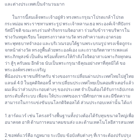
และต่างประเทศเป็นจำนวนมาก
ในการนี้สมเด็จพระเจ้าอยู่หัว ทรงพระกรุณาโปรดเกล้าโปรด
กระหม่อม พระราชทานพระรูป พระเจ้าหลานเธอ พระองค์เจ้าทีปังกร
รัศมีโชติ ขณะทรงร่วมทำกิจกรรมจิตอาสา ร่วมกับข้าราชบริพารใน
ช่วงวันหยุดเรียน โดยทรงกวาดลานวัด ทรงทำความสะอาดรอย
พระพุทธบาทจำลอง และบริเวณรอบใต้ฐานพระบรมรูป ทรงเช็ดถูกระ
จกหน้าต่างวัด ทรงถูพื้นด้วยพระองค์เอง และถวายภัตตาหารเพลแด่
พระภิกษุสงฆ์ เป็นต้น พร้อมทั้งทรงให้กำลังใจจิตอาสาเฉพาะกิจทุกคน
ว่า สู้ๆ ครับผม อีกด้วย นับเป็นพระกรุณาธิคุณอย่างหาที่สุดมิได้ ขอ
พระองค์ทรงพระเจริญ
พี่น้องประชาชนที่รักครับ ช่วงของการเปลี่ยนผ่านประเทศไทยไปสู่ไทย
แลนด์ 4.0 ในยุคดิจิตอลนี้ หากเปลี่ยนประเทศไทยเป็นคอมพิวเตอร์แล้ว
ผมเห็นว่าส่วนประกอบต่างๆ ของประเทศ จำเป็นต้องได้รับการอัปเกรด
ยกระดับทั้งระบบ เพื่อจะให้ประเทศของเรามีศักยภาพ และมีขีดความ
สามารถในการแข่งขันบนโลกดิจิตอลได้ ส่วนประกอบเหล่านั้น ได้แก่
1.ฮาร์ดแวร์ เช่น โครงสร้างพื้นฐานทั้งปวงต้องได้รับทุนขนาดใหญ่เพื่อ
อนาคจต อาทิ ด้านการคมนาคมขนส่ง และด้านเทคโนโลยีสารสนเทศ
2.ซอฟต์แวร์คือ กฎหมาย ระเบียบ ข้อบังคับต่างๆ ที่เราจะต้องปรับปรุง