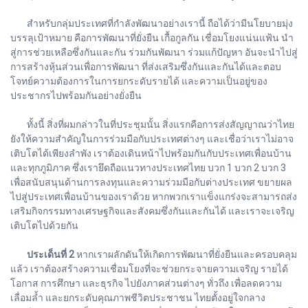
สำหรับกลุ่มประเทศที่กำลังพัฒนาอย่างเรานี้ ถือได้ว่ามีนโยบายมุ่ง
บรรลุเป้าหมาย คือการพัฒนาที่ยั่งยืน เกื้อกูลกัน เชื่อมโยงแน่นแฟ้น นำ
สู่การช่วยเหลือซึ่งกันและกัน ร่วมกันพัฒนา ร่วมแก้ปัญหา อันจะนำไปสู่
การสร้างหุ้นส่วนเพื่อการพัฒนา ที่ส่งเสริมซึ่งกันและกันได้และตอบ
โจทย์ความต้องการในการยกระดับรายได้ และความเป็นอยู่ของ
ประชากรไปพร้อมกันอย่างยั่งยืน
ทั้งนี้ สิ่งที่ผมกล่าวในที่ประชุมนั้น สิ่งแรกคือการส่งสัญญาณว่าไทย
ยังให้ความสำคัญในการร่วมมือกับประเทศต่างๆ และเชื่อว่าเราไม่อาจ
เติบโตได้เพียงลำพัง เราต้องเดินหน้าไปพร้อมกันกับประเทศเพื่อนบ้าน
และทุกภูมิภาค ซึ่งเรายึดถือแนวทางประเทศไทย บวก 1 บวก 2 บวก 3
เพื่อสนับสนุนด้านการลงทุนและความร่วมมือกับต่างประเทศ ขยายผล
ไปสู่ประเทศเพื่อนบ้านของเราด้วย หากพวกเราแข็งแกร่งจะสามารถส่ง
เสริมกิจกรรมทางเศรษฐกิจและสังคมซึ่งกันและกันได้ และเราจะเจริญ
เติบโตไปด้วยกัน
ประเด็นที่ 2
หากเราผลักดันให้เกิดการพัฒนาที่ยั่งยืนและครอบคลุม
แล้ว เราต้องสร้างความเชื่อมโยงที่จะช่วยกระจายความเจริญ รายได้
โอกาส การศึกษา และธุรกิจ ไปยังภาคส่วนต่างๆ ทั่วถึง เพื่อลดความ
เลื่อมล้ำ และยกระดับคุณภาพชีวิตประชาชน ไทยตั้งอยู่ใจกลาง