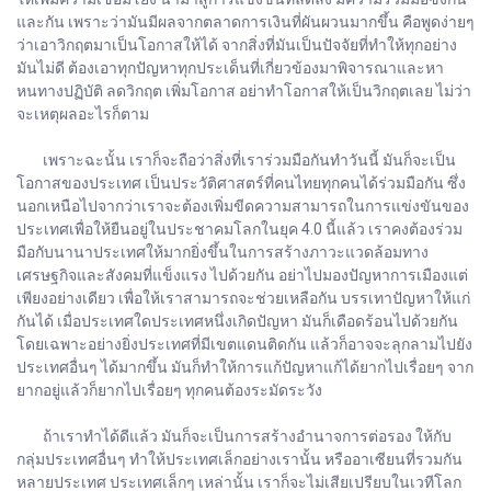
และกัน เพราะว่ามันมีผลจากตลาดการเงินที่ผันผวนมากขึ้น คือพูดง่ายๆ
ว่าเอาวิกฤตมาเป็นโอกาสให้ได้ จากสิ่งที่มันเป็นปัจจัยที่ทำให้ทุกอย่าง
มันไม่ดี ต้องเอาทุกปัญหาทุกประเด็นที่เกี่ยวข้องมาพิจารณาและหา
หนทางปฏิบัติ ลดวิกฤต เพิ่มโอกาส อย่าทำโอกาสให้เป็นวิกฤตเลย ไม่ว่า
จะเหตุผลอะไรก็ตาม
เพราะฉะนั้น เราก็จะถือว่าสิ่งที่เราร่วมมือกันทำวันนี้ มันก็จะเป็น
โอกาสของประเทศ เป็นประวัติศาสตร์ที่คนไทยทุกคนได้ร่วมมือกัน ซึ่ง
นอกเหนือไปจากว่าเราจะต้องเพิ่มขีดความสามารถในการแข่งขันของ
ประเทศเพื่อให้ยืนอยู่ในประชาคมโลกในยุค 4.0 นี้แล้ว เราคงต้องร่วม
มือกับนานาประเทศให้มากยิ่งขึ้นในการสร้างภาวะแวดล้อมทาง
เศรษฐกิจและสังคมที่แข็งแรง ไปด้วยกัน อย่าไปมองปัญหาการเมืองแต่
เพียงอย่างเดียว เพื่อให้เราสามารถจะช่วยเหลือกัน บรรเทาปัญหาให้แก่
กันได้ เมื่อประเทศใดประเทศหนึ่งเกิดปัญหา มันก็เดือดร้อนไปด้วยกัน
โดยเฉพาะอย่างยิ่งประเทศที่มีเขตแดนติดกัน แล้วก็อาจจะลุกลามไปยัง
ประเทศอื่นๆ ได้มากขึ้น มันก็ทำให้การแก้ปัญหาแก้ได้ยากไปเรื่อยๆ จาก
ยากอยู่แล้วก็ยากไปเรื่อยๆ ทุกคนต้องระมัดระวัง
ถ้าเราทำได้ดีแล้ว มันก็จะเป็นการสร้างอำนาจการต่อรอง ให้กับ
กลุ่มประเทศอื่นๆ ทำให้ประเทศเล็กอย่างเรานั้น หรืออาเซียนที่รวมกัน
หลายประเทศ ประเทศเล็กๆ เหล่านั้น เราก็จะไม่เสียเปรียบในเวทีโลก