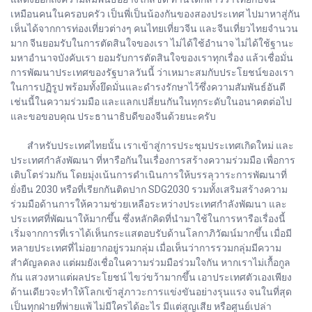
เหมือนคนในครอบครัว เป็นพี่เป็นน้องกันของสองประเทศ ไปมาหาสู่กัน
เห็นได้จากการท่องเที่ยวต่างๆ คนไทยเที่ยวจีน และจีนเที่ยวไทยจำนวน
มาก จีนยอมรับในการตัดสินใจของเรา ไม่ได้ใช้อำนาจ ไม่ได้ใช้ฐานะ
มหาอำนาจบังคับเรา ยอมรับการตัดสินใจของเราทุกเรื่อง แล้วเชื่อมั่น
การพัฒนาประเทศของรัฐบาลวันนี้ ว่าเหมาะสมกับประโยชน์ของเรา
ในการปฏิรูป พร้อมทั้งยึดมั่นและดำรงรักษาไว้ซึ่งความสัมพันธ์อันดี
เช่นนี้ในความร่วมมือ และแลกเปลี่ยนกันในทุกระดับในอนาคตต่อไป
และขอขอบคุณ ประธานาธิบดีของจีนด้วยนะครับ
สำหรับประเทศไทยนั้น เราเข้าสู่การประชุมประเทศเกิดใหม่ และ
ประเทศกำลังพัฒนา ที่หารือกันในเรื่องการสร้างความร่วมมือ เพื่อการ
เติบโตร่วมกัน โดยมุ่งเน้นการดำเนินการให้บรรลุวาระการพัฒนาที่
ยั่งยืน 2030 หรือที่เรียกกันติดปาก SDG2030 รวมทั้งเสริมสร้างความ
ร่วมมือด้านการให้ความช่วยเหลือระหว่างประเทศกำลังพัฒนา และ
ประเทศที่พัฒนาให้มากขึ้น ซึ่งหลักคิดที่นำมาใช้ในการหารือเรื่องนี้
เริ่มจากการที่เราได้เห็นกระแสตอบรับด้านโลกาภิวัฒน์มากขึ้น เมื่อมี
หลายประเทศที่ไม่อยากอยู่รวมกลุ่ม เมื่อเห็นว่าการรวมกลุ่มมีความ
สำคัญลดลง แต่ผมยังเชื่อในความร่วมมือร่วมใจกัน หากเราไม่เกื้อกูล
กัน แสวงหาแต่ผลประโยชน์ ไขว่ขว้ามากขึ้น เอาประเทศตัวเองเพียง
ด้านเดียวจะทำให้โลกเข้าสู่ภาวะการแข่งขันอย่างรุนแรง จนในที่สุด
เป็นทุกฝ่ายที่พ่ายแพ้ ไม่มีใครได้อะไร มีแต่สูญเสีย หรือศูนย์เปล่า