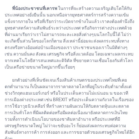
พี่น้องประชาชนที่เคารพ
ในการที่จะสร้างความเจริญเติบโตให้กับ
ประเทศอย่างยั่งยืนนั้น นอกเหนือจากยุทธศาสตร์การสร้างความเข้ม
แข็งจากภายใน หรือที่เรียกว่าระเบิดจากข้างในแล้ว เราคงต้องคำนึงถึง
ยุทธศาสตร์ความสัมพันธ์ระหว่างประเทศ หรือกิจการต่างประเทศด้วย
ที่ผ่านมาเรียกว่าเราไม่สามารถจะละเลยสิ่งต่างๆบนโลกใบนี้ได้ ไม่ว่า
จะเกิดขึ้นส่วนใดของโลกก็ตาม สิ่งเหล่านี้ย่อมจะส่งผลกระทบทั้งทาง
ตรงหรือทางอ้อมต่อบ้านเมืองของเรา ประชาชนของเราในมิติต่างๆ
เช่น ความมั่นคง สังคม เศรษฐกิจ หรือสิ่งแวดล้อม โดยเฉพาะผลกระทบ
จากเทคโนโลยีสารสนเทศและดิจิตัล ที่ขยายความเชื่อมโยงกันทั่วโลก
เป็นเครือข่ายขนาดใหญ่มากขึ้นเรื่อยๆ
ยกตัวอย่างที่เห็นชัดเจนเรื่องสินค้าเกษตรของประเทศไทยที่เคย
ตกต่ำมานาน ก็เป็นผลมาจากราคาตลาดโลกที่อยู่ในระดับต่ำมาตั้งแต่
ช่วงวิกฤตแฮมเบอร์เกอร์ หรือในประเด็นความไม่แน่นอน น ของเวที
การเมืองต่างประเทศ เช่น BREXIT หรือประเด็นความกังวลในเรื่องของ
การใช้อาวุธนิวเคลียร์ ที่สร้างความผันผวนให้กับตลาดหุ้นและตลาด
การเงินทั่วโลก ที่มีผลติดต่อหรือมีผลต่อเนื่องมายังตลาดการเงินไทย
รวมทั้งการดำเนินนโยบายของชาติมหาอำนาจ หรือประเทศที่มี
เศรษฐกิจขนาดใหญ่ ไม่ว่าจะขยับอะไร ก็ย่อมส่งผลกระทบต่อความ
สัมพันธ์ทางการค้า การส่งออก และการขยายตัวของเศรษฐกิจไทยได้อีก
ด้วย