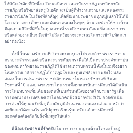
ได้มีนัยสำคัญที่ลึกซึ้งเปรียบเสมือนว่า สถาบันราชภัฏ มหาวิทยาลัย
ราชภัฏ หรือวิทยาลัยครูในอดีต จะเป็นผู้ที่ทำงานถวาย และสนองพระ
ราชกรณียกิจ ในเรื่องที่สำคัญๆ เพื่อพัฒนาประชาชนทุกหมู่เหล่าให้ได้มี
โอกาสทางการศึกษา และพัฒนาตนเองในทุกๆ ด้าน จะช่วยให้ชาวบ้าน
มีคุณภาพชีวิตที่ดีขึ้นในทุกสถานที่ รวมถึงชุมชน สังคม ที่ส่วนราชการ
หรือหน่วยงานอื่นๆ ยังเข้าไม่ถึง หรืออาจจะละเลยในการเข้าไปพัฒนา
อย่าต่อเนื่อง
ทั้งนี้ ในหลวงรัชกาลที่ 9 ทรงพระกรุณาโปรดเกล้าฯ พระราชทาน
ตราประจำพระองค์ หรือ พระราชลัญจกร เพื่อให้เป็นตราประจำสถาบัน
ของทุกมหาวิทยาลัยราชภัฏได้ใช้มาจนตราบทุกวันนี้ ดังนั้นผมจึงอยาก
ให้มหาวิทยาลัยราชภัฏได้ภาคภูมิใจ และทุ่มเทพลังกาย พลังใจ พลัง
สมอง ในการสนองพระราชปณิธานของในหลวง รัชกาลที่ 9 และ
รัชกาลที่ 10 ของปวงชนชาวไทย รวมทั้งทุกสถาบันการศึกษาได้ดำเนิน
การในบทบาทเพิ่มเติมของตนที่เป็นส่วนหนึ่งของกลไกประชารัฐ เพื่อ
การพัฒนาประเทศของเราในอนาคตด้วย ฝากช่วยริเริ่ม ช่วยดำเนิน
การด้วยให้ทุกคนรักที่อยู่ที่อาศัย ภูมิลำเนาของตนเอง แล้วคาดหวังว่า
จะพัฒนาได้อย่างไร จะไปสู่การเรียนรู้นะครับ แล้วการศึกษาที่
สอดคล้องต้องกันกับสิ่งที่ผมพูดไปแล้ว
พี่น้องประชาชนที่รักครับ
ในการวางรากฐานด้านโครงสร้างสู่