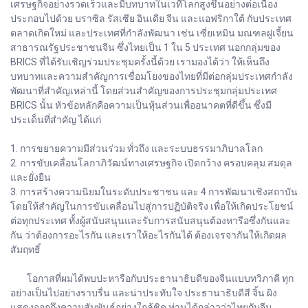
เศรษฐกิจอย่างรวดเร็วและมีบทบาทในเวทีโลกสูงขึ้นอย่างต่อเนื่อง
ประกอบไปด้วย บราซิล รัสเซีย อินเดีย จีน และแอฟริกาใต้ กับประเทศ
ตลาดเกิดใหม่ และประเทศที่กำลังพัฒนา เช่น เซี่ยเหมิน มณฑลฝูเจี้ยน
สาธารณรัฐประชาชนจีน ซึ่งไทยเป็น 1 ใน 5 ประเทศ นอกกลุ่มของ
BRICS ที่ได้รับเชิญร่วมประชุมครั้งนี้ด้วย เรามองได้ว่า ให้เห็นถึง
บทบาทและความสำคัญการเชื่อมโยงของไทยที่มีต่อกลุ่มประเทศกำลัง
พัฒนาที่สำคัญเหล่านี้ โดยส่วนสำคัญของการประชุมกลุ่มประเทศ
BRICS นั้น หัวข้อหลักคือความเป็นหุ้นส่วนเพื่ออนาคตที่ดีขึ้น ซึ่งมี
ประเด็นที่สำคัญ ได้แก่
1. การขยายความมีส่วนร่วม ทั่วถึง และระบบธรรมาภิบาลโลก
2. การขับเคลื่อนโลกาภิวัฒน์ทางเศรษฐกิจ เปิดกว้าง ครอบคลุม สมดุล
และยั่งยืน
3. การสร้างความนิยมในระดับประชาชน และ 4 การพัฒนาเชิงสถาบัน
โดยให้สำคัญในการขับเคลื่อนไปสู่การปฏิบัติจริง เพื่อให้เกิดประโยชน์
ต่อทุกประเทศ ทั้งผู้สนับสนุนและรับการสนับสนุนต้องหารือซึ่งกันและ
กัน ว่าต้องการอะไรกัน และเราให้อะไรกันได้ ต้องเจรจากันให้เกิดผล
สัมฤทธิ์
โอกาสที่ผมได้พบปะหารือกับประธานาธิบดีของจีนแบบทวิภาคี ทุก
อย่างเป็นไปอย่างราบรื่น และน่าประทับใจ ประธานาธิบดีสี จิ้น ผิง
แสดงออกถึงความสัมพันธ์อย่างใกล้ชิด ท่านได้กล่าวว่าไทยกับจีน