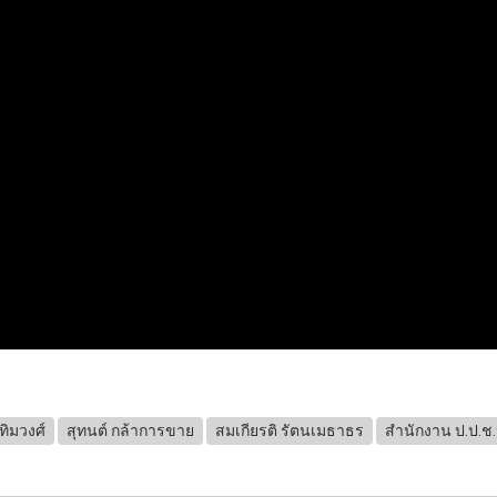
ทิมวงศ์
สุทนต์ กล้าการขาย
สมเกียรติ รัตนเมธาธร
สำนักงาน ป.ป.ช.