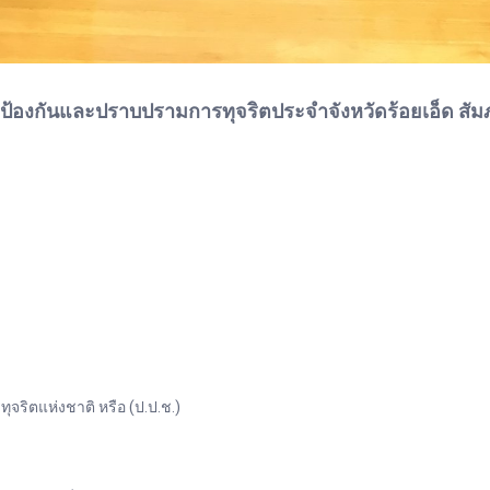
้องกันและปราบปรามการทุจริตประจำจังหวัดร้อยเอ็ด สัม
ิตแห่งชาติ หรือ (ป.ป.ช.)