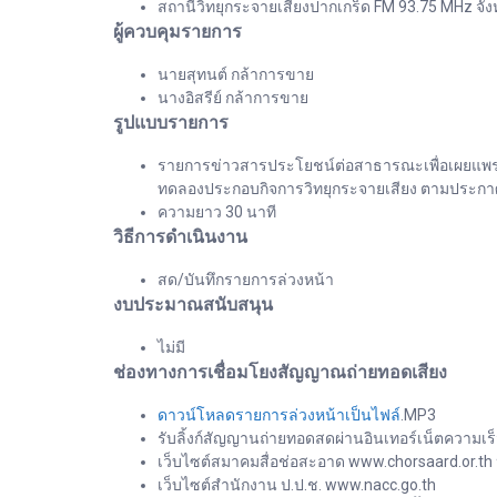
สถานีวิทยุกระจายเสียงปากเกร็ด FM 93.75 MHz จัง
ผู้ควบคุมรายการ
นายสุทนต์ กล้าการขาย
นางอิสรีย์ กล้าการขาย
รูปแบบรายการ
รายการข่าวสารประโยชน์ต่อสาธารณะเพื่อเผยแพร่ข
ทดลองประกอบกิจการวิทยุกระจายเสียง ตามประกาศ 
ความยาว 30 นาที
วิธีการดำเนินงาน
สด/บันทึกรายการล่วงหน้า
งบประมาณสนับสนุน
ไม่มี
ช่องทางการเชื่อมโยงสัญญาณถ่ายทอดเสียง
ดาวน์โหลดรายการล่วงหน้าเป็นไฟล์
.MP3
รับลิ้งก์สัญญานถ่ายทอดสดผ่านอินเทอร์เน็ตความเร็
เว็บไซต์สมาคมสื่อช่อสะอาด www.chorsaard.or.th
เว็บไซต์สำนักงาน ป.ป.ช. www.nacc.go.th