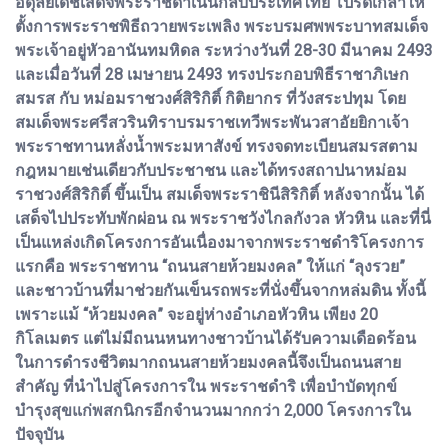
อดุลยเดชเสด็จพระราชดำเนินกลับประเทศไทย โปรดเกล้าให้
ตั้งการพระราชพิธีถวายพระเพลิง พระบรมศพพระบาทสมเด็จ
พระเจ้าอยู่หัวอานันทมหิดล ระหว่างวันที่ 28-30 มีนาคม 2493
และเมื่อวันที่ 28 เมษายน 2493 ทรงประกอบพิธีราชาภิเษก
สมรส กับ หม่อมราชวงศ์สิริกิติ์ กิติยากร ที่วังสระปทุม โดย
สมเด็จพระศรีสวรินทิราบรมราชเทวีพระพันวสาอัยยิกาเจ้า
พระราชทานหลั่งน้ำพระมหาสังข์ ทรงจดทะเบียนสมรสตาม
กฎหมายเช่นเดียวกับประชาชน และได้ทรงสถาปนาหม่อม
ราชวงศ์สิริกิติ์ ขึ้นเป็น สมเด็จพระราชินีสิริกิติ์ หลังจากนั้น ได้
เสด็จไปประทับพักผ่อน ณ พระราชวังไกลกังวล หัวหิน และที่นี่
เป็นแหล่งเกิดโครงการอันเนื่องมาจากพระราชดำริโครงการ
แรกคือ พระราชทาน “ถนนสายห้วยมงคล” ให้แก่ “ลุงรวย”
และชาวบ้านที่มาช่วยกันเข็นรถพระที่นั่งขึ้นจากหล่มดิน ทั้งนี้
เพราะแม้ “ห้วยมงคล” จะอยู่ห่างอำเภอหัวหิน เพียง 20
กิโลเมตร แต่ไม่มีถนนหนทางชาวบ้านได้รับความเดือดร้อน
ในการดำรงชีวิตมากถนนสายห้วยมงคลนี้จึงเป็นถนนสาย
สำคัญ ที่นำไปสู่โครงการใน พระราชดำริ เพื่อบำบัดทุกข์
บำรุงสุขแก่พสกนิกรอีกจำนวนมากกว่า 2,000 โครงการใน
ปัจจุบัน