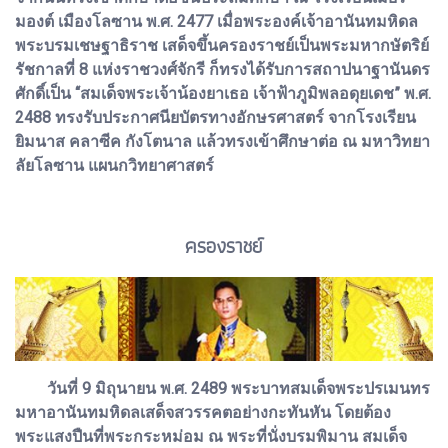
มองต์ เมืองโลซาน พ.ศ. 2477 เมื่อพระองค์เจ้าอานันทมหิดล
พระบรมเชษฐาธิราช เสด็จขึ้นครองราชย์เป็นพระมหากษัตริย์
รัชกาลที่ 8 แห่งราชวงศ์จักรี ก็ทรงได้รับการสถาปนาฐานันดร
ศักดิ์เป็น “สมเด็จพระเจ้าน้องยาเธอ เจ้าฟ้าภูมิพลอดุยเดช” พ.ศ.
2488 ทรงรับประกาศนียบัตรทางอักษรศาสตร์ จากโรงเรียน
ยิมนาส คลาซีค กังโตนาล แล้วทรงเข้าศึกษาต่อ ณ มหาวิทยา
ลัยโลซาน แผนกวิทยาศาสตร์
ครองราชย์
วันที่ 9 มิถุนายน พ.ศ. 2489 พระบาทสมเด็จพระปรเมนทร
มหาอานันทมหิดลเสด็จสวรรคตอย่างกะทันหัน โดยต้อง
พระแสงปืนที่พระกระหม่อม ณ พระที่นั่งบรมพิมาน สมเด็จ