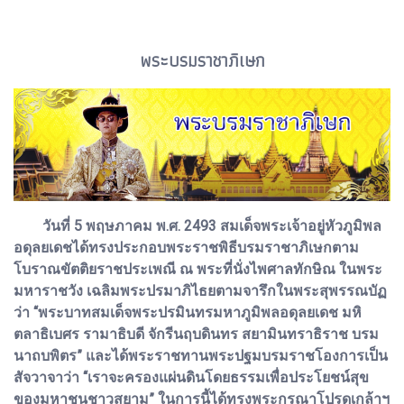
พระบรมราชาภิเษก
วันที่ 5 พฤษภาคม พ.ศ. 2493 สมเด็จพระเจ้าอยู่หัวภูมิพล
อดุลยเดชได้ทรงประกอบพระราชพิธีบรมราชาภิเษกตาม
โบราณขัตติยราชประเพณี ณ พระที่นั่งไพศาลทักษิณ ในพระ
มหาราชวัง เฉลิมพระปรมาภิไธยตามจารึกในพระสุพรรณบัฏ
ว่า “พระบาทสมเด็จพระปรมินทรมหาภูมิพลอดุลยเดช มหิ
ตลาธิเบศร รามาธิบดี จักรีนฤบดินทร สยามินทราธิราช บรม
นาถบพิตร” และได้พระราชทานพระปฐมบรมราชโองการเป็น
สัจวาจาว่า “เราจะครองแผ่นดินโดยธรรมเพื่อประโยชน์สุข
ของมหาชนชาวสยาม” ในการนี้ได้ทรงพระกรุณาโปรดเกล้าฯ