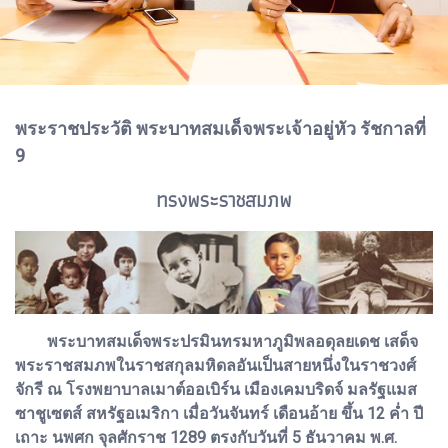
พระราชประวัติ พระบาทสมเด็จพระเจ้าอยู่หัว รัชกาลที่
9
ทรงพระราชสมภพ
พระบาทสมเด็จพระปรมินทรมหาภูมิพลอดุลยเดช เสด็จ
พระราชสมภพในราชสกุลมหิดลอันเป็นสายหนึ่งในราชวงศ์
จักรี ณ โรงพยาบาลเมาต์ออเบิร์น เมืองเคมบริดจ์ มลรัฐแมส
ซาชูเซตส์ สหรัฐอเมริกา เมื่อวันจันทร์ เดือนอ้าย ขึ้น 12 ค่ำ ปี
เถาะ นพศก จุลศักราช 1289 ตรงกับวันที่ 5 ธันวาคม พ.ศ.